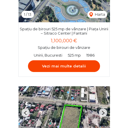
1
/
13
Harta
Spațiu de birouri 525 mp de vânzare | Piața Unirii
– Sitraco Center | Fantani
1,100,000 €
Spațiu de birouri de vânzare
Unirii, Bucuresti
525 mp
1986
Vezi mai multe detalii
Previous
Next