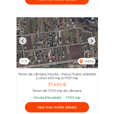
Previous
Next
1
/
3
Harta
Teren de vânzare Movila – Periș | Toate utilitățile
| Loturi 400 mp și 1700 mp
37,400 €
Teren de 1,700 mp de vânzare
Movila (Niculesti)
1,700 mp
Vezi mai multe detalii