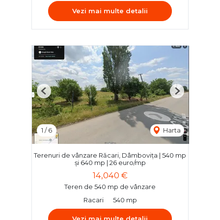
Vezi mai multe detalii
Previous
Next
1
/
6
Harta
Terenuri de vânzare Răcari, Dâmbovița | 540 mp
și 640 mp | 26 euro/mp
14,040 €
Teren de 540 mp de vânzare
Racari
540 mp
Vezi mai multe detalii