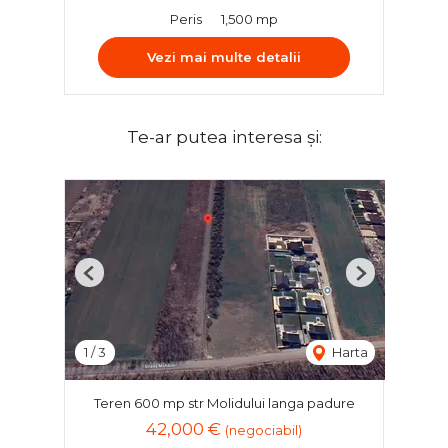
Peris
1,500 mp
Vezi mai multe detalii
Te-ar putea interesa și:
Previous
Next
1
/
3
Harta
Teren 600 mp str Molidului langa padure
42,000 €
(negociabil)