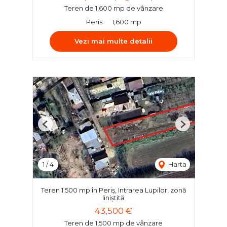
Teren de 1,600 mp de vânzare
Peris
1,600 mp
Vezi mai multe detalii
Previous
Next
1
/
4
Harta
Teren 1.500 mp în Periș, Intrarea Lupilor, zonă
liniștită
43,500 €
Teren de 1,500 mp de vânzare