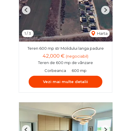
Previous
Next
1
/
3
Harta
Teren 600 mp str Molidului langa padure
42,000 €
(negociabil)
Teren de 600 mp de vânzare
Corbeanca
600 mp
Vezi mai multe detalii