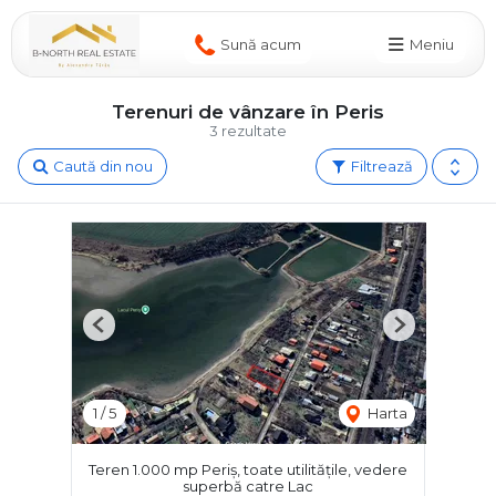
Sună acum
Meniu
Terenuri de vânzare în Peris
3 rezultate
Caută din nou
Filtrează
Previous
Next
1
/
5
Harta
Teren 1.000 mp Periș, toate utilitățile, vedere
superbă catre Lac