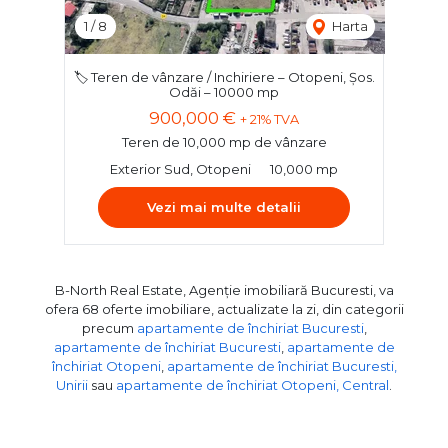
1
/
8
Harta
🏷️ Teren de vânzare / Inchiriere – Otopeni, Șos.
Odăi – 10000 mp
900,000 €
+ 21% TVA
Teren de 10,000 mp de vânzare
Exterior Sud, Otopeni
10,000 mp
Vezi mai multe detalii
B-North Real Estate, Agenție imobiliară Bucuresti, va
ofera 68 oferte imobiliare, actualizate la zi, din categorii
precum
apartamente de închiriat Bucuresti
,
apartamente de închiriat Bucuresti
,
apartamente de
închiriat Otopeni
,
apartamente de închiriat Bucuresti,
Unirii
sau
apartamente de închiriat Otopeni, Central
.