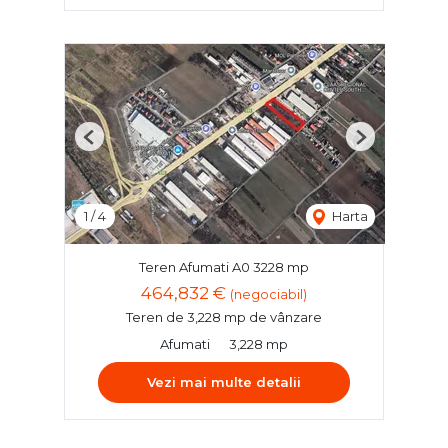
Previous
Next
1
/
4
Harta
Teren Afumati A0 3228 mp
464,832 €
(negociabil)
Teren de 3,228 mp de vânzare
Afumati
3,228 mp
Vezi mai multe detalii