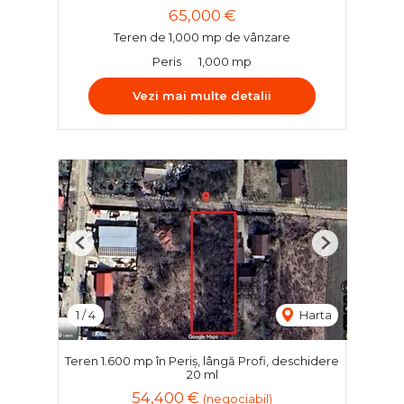
65,000 €
Teren de 1,000 mp de vânzare
Peris
1,000 mp
Vezi mai multe detalii
Previous
Next
1
/
4
Harta
Teren 1.600 mp în Periș, lângă Profi, deschidere
20 ml
54,400 €
(negociabil)