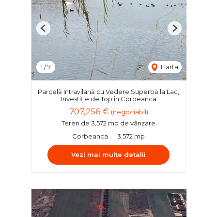
Previous
Next
1
/
7
Harta
Parcelă Intravilană cu Vedere Superbă la Lac,
Investiție de Top în Corbeanca
707,256 €
(negociabil)
Teren de 3,572 mp de vânzare
Corbeanca
3,572 mp
Vezi mai multe detalii