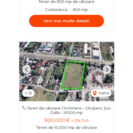
Teren de 600 mp de vânzare
Corbeanca
600 mp
Vezi mai multe detalii
Previous
Next
1
/
8
Harta
🏷️ Teren de vânzare / Inchiriere – Otopeni, Șos.
Odăi – 10000 mp
900,000 €
+ 21% TVA
Teren de 10,000 mp de vânzare