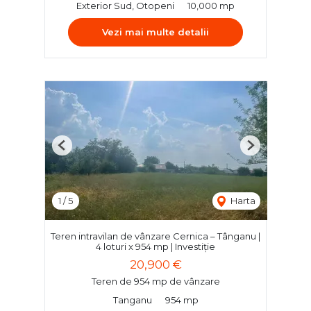
Exterior Sud, Otopeni
10,000 mp
Vezi mai multe detalii
Previous
Next
1
/
5
Harta
Teren intravilan de vânzare Cernica – Tânganu |
4 loturi x 954 mp | Investiție
20,900 €
Teren de 954 mp de vânzare
Tanganu
954 mp