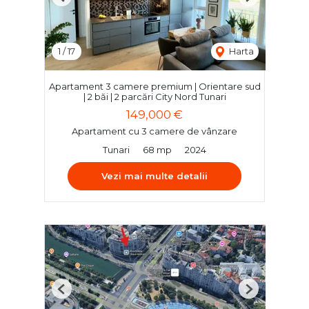
Previous
Next
1
/
17
Harta
Apartament 3 camere premium | Orientare sud
| 2 băi | 2 parcări City Nord Tunari
149,000 €
Apartament cu 3 camere de vânzare
Tunari
68 mp
2024
Vezi mai multe detalii
Previous
Next