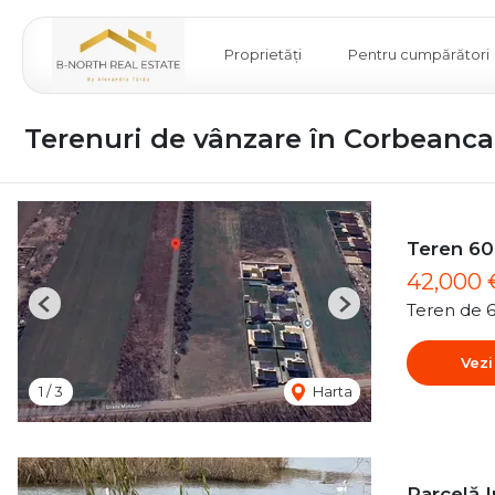
Proprietăți
Pentru cumpărători
Terenuri de vânzare în Corbeanca
Teren 60
42,000
Teren de 
Previous
Next
Vezi
1
/
3
Harta
Parcelă I