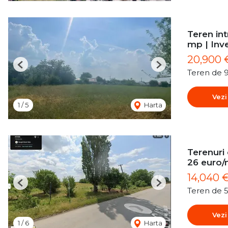
Teren int
mp | Inve
20,900 
Previous
Next
Teren de 
Vezi
1
/
5
Harta
Terenuri
26 euro
14,040 
Previous
Next
Teren de 
Vezi
1
/
6
Harta