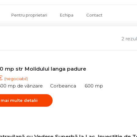
Pentru proprietari
Echipa
Contact
2 rezu
0 mp str Molidului langa padure
 €
(negociabil)
600 mp de vânzare
Corbeanca
600 mp
 mai multe detalii
ntravilană cu Vedere Superbă la Lac, Investiție de 