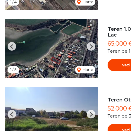
1
/
4
Harta
Teren 1.0
Lac
65,000 
Previous
Next
Teren de 
Vezi
1
/
5
Harta
Teren O
52,000
Teren de 
Previous
Next
Vezi