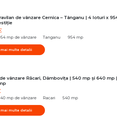
ravilan de vânzare Cernica – Tânganu | 4 loturi x 95
stiție
€
954 mp de vânzare
Tanganu
954 mp
 mai multe detalii
 de vânzare Răcari, Dâmbovița | 540 mp și 640 mp 
/mp
€
540 mp de vânzare
Racari
540 mp
 mai multe detalii