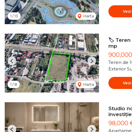
Vezi
1
/
13
Harta
🏷️ Teren
mp
900,00
Teren de 
Previous
Next
Exterior S
Vezi
1
/
8
Harta
Studio no
investiție
98,000
Apartamen
Previous
Next