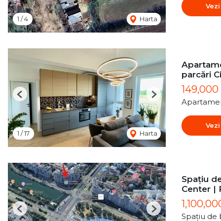
Vezi
1
/
4
Harta
Apartame
parcări C
149,000
Previous
Next
Apartamen
Vezi
1
/
17
Harta
Spațiu de
Center | 
1,100,00
Previous
Next
Spațiu de 