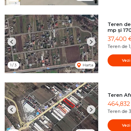
Teren de 
mp și 17
37,400 
Previous
Next
Teren de 
Vezi
1
/
3
Harta
Teren Af
464,83
Teren de 
Previous
Next
Vezi