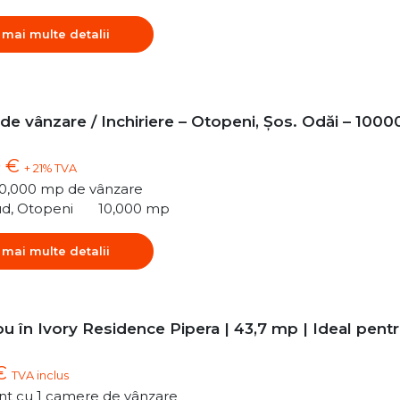
 mai multe detalii
 de vânzare / Inchiriere – Otopeni, Șos. Odăi – 1000
0 €
+ 21% TVA
10,000 mp de vânzare
ud, Otopeni
10,000 mp
 mai multe detalii
u în Ivory Residence Pipera | 43,7 mp | Ideal pent
 €
TVA inclus
t cu 1 camere de vânzare