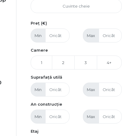
Preț (€)
Min
Max
Camere
1
2
3
4+
Suprafață utilă
0
Min
Max
An construcție
Min
Max
Etaj