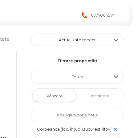
0774004974
ltate
Actualizate recent
Filtrare proprietăți
Teren
Vânzare
Închiriere
Corbeanca (loc. în jud. Bucuresti Ilfov)
Top