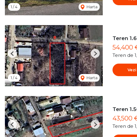
1
/
4
Harta
Teren 1.6
54,400
Teren de 
Previous
Next
Vezi
1
/
4
Harta
Teren 1.5
43,500 
Teren de 
Previous
Next