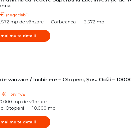
anca
 €
(negociabil)
3,572 mp de vânzare
Corbeanca
3,572 mp
 mai multe detalii
 de vânzare / Inchiriere – Otopeni, Șos. Odăi – 1000
0 €
+ 21% TVA
10,000 mp de vânzare
ud, Otopeni
10,000 mp
 mai multe detalii