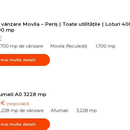
vânzare Movila – Periș | Toate utilitățile | Loturi 40
00 mp
€
1,700 mp de vânzare
Movila (Niculesti)
1,700 mp
 mai multe detalii
umati A0 3228 mp
2 €
(negociabil)
3,228 mp de vânzare
Afumati
3,228 mp
 mai multe detalii