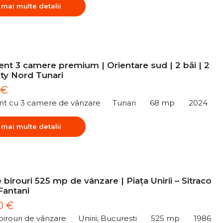
 mai multe detalii
nt 3 camere premium | Orientare sud | 2 băi | 2
ity Nord Tunari
 €
t cu 3 camere de vânzare
Tunari
68 mp
2024
 mai multe detalii
 birouri 525 mp de vânzare | Piața Unirii – Sitraco
Fantani
0 €
birouri de vânzare
Unirii, Bucuresti
525 mp
1986