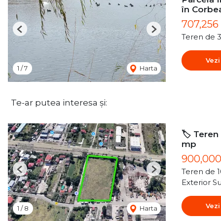
în Corbe
707,256
Previous
Next
Teren de 
Vezi
1
/
7
Harta
Te-ar putea interesa și:
🏷️ Teren
mp
900,00
Teren de 
Previous
Next
Exterior S
Vezi
1
/
8
Harta