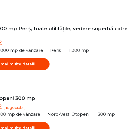
00 mp Periș, toate utilitățile, vedere superbă catre
€
1,000 mp de vânzare
Peris
1,000 mp
 mai multe detalii
topeni 300 mp
 €
(negociabil)
300 mp de vânzare
Nord-Vest, Otopeni
300 mp
 mai multe detalii