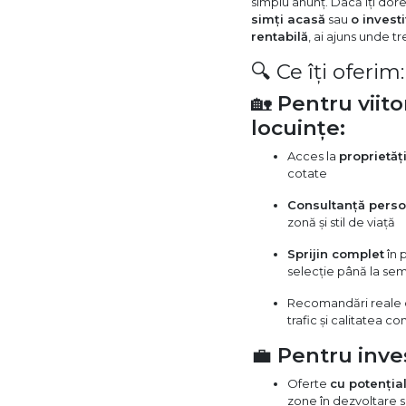
simplu anunț. Dacă îți dore
simți acasă
sau
o investi
rentabilă
, ai ajuns unde t
🔍 Ce îți oferim:
🏡
Pentru viito
locuințe:
Acces la
proprietăți
cotate
Consultanță perso
zonă și stil de viață
Sprijin complet
în 
selecție până la se
Recomandări reale de
trafic și calitatea co
💼
Pentru inves
Oferte
cu potenția
zone în dezvoltare 