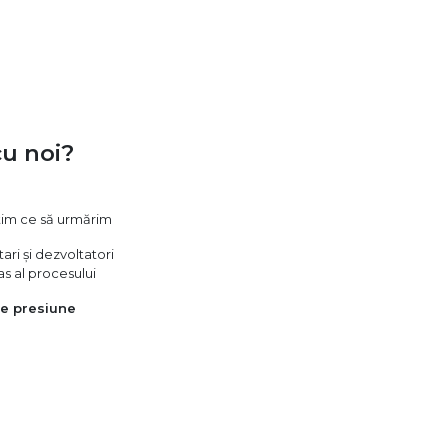
cu noi?
știm ce să urmărim
ri și dezvoltatori
as al procesului
pe presiune