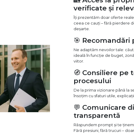
🏡
Acces la propr
verificate și rele
Îți prezentăm doar oferte reale,
ceea ce cauți – fără pierdere d
deșarte.
🎯
Recomandări p
Ne adaptăm nevoilor tale: cău
ideală în funcție de buget, zonă, 
viitor.
🧭
Consiliere pe 
procesului
De la prima vizionare până la 
însoțim cu sfaturi utile, explicaț
💬
Comunicare di
transparentă
Răspundem prompt și te ținem l
Fără presiuni, fără trucuri – doar