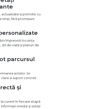
ietăți
vante
 actualizate și potrivite cu
e timp, fără promisiuni
ersonalizate
tăm împreună locuința
stil de viață și planuri de
tot parcursul
semnarea actelor, te
ii clare și suport concret.
rectă și
a curent în fiecare etapă.
 informații oneste și soluții