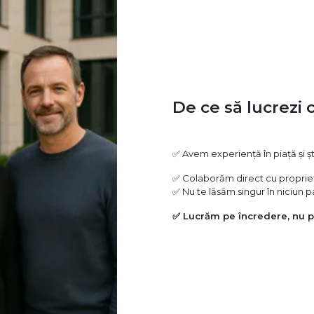
De ce să lucrezi 
✅ Avem experiență în piață și 
✅ Colaborăm direct cu proprieta
✅ Nu te lăsăm singur în niciun p
✅ Lucrăm pe încredere, nu 