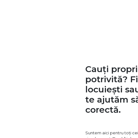
Cauți propr
potrivită? F
locuiești sa
te ajutăm să
corectă.
Suntem aici pentru toți ce