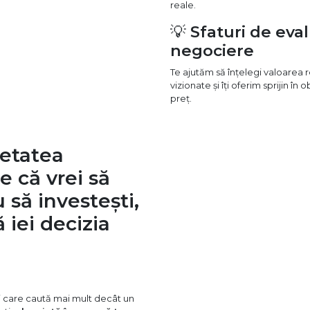
reale.
💡
Sfaturi de eval
negociere
Te ajutăm să înțelegi valoarea r
vizionate și îți oferim sprijin în
preț.
ietatea
ie că vrei să
u să investești,
 iei decizia
i care caută mai mult decât un