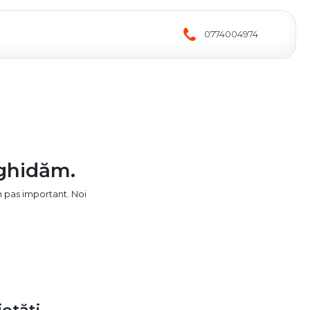
0774004974
 ghidăm.
n pas important. Noi