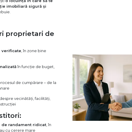
ști
o locuință în care să te
ție imobiliară sigură și
rebuie.
ri proprietari de
 verificate
, în zone bine
nalizată
în funcție de buget,
procesul de cumpărare – de la
mnare
spre vecinătăți, facilități,
nstrucției
titori:
l de randament ridicat
, în
sau cu cerere mare