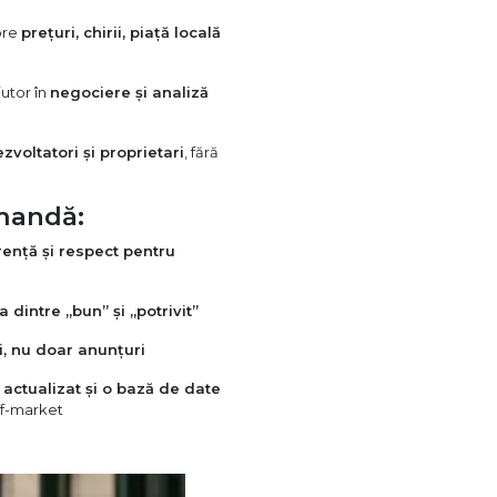
pre
prețuri, chirii, piață locală
jutor în
negociere și analiză
zvoltatori și proprietari
, fără
mandă:
rență și respect pentru
a dintre „bun” și „potrivit”
i, nu doar anunțuri
 actualizat și o bază de date
ff-market