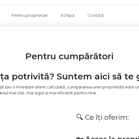
Pentru proprietari
Echipa
Contact
Pentru cumpărători
nța potrivită? Suntem aici să te
ță sau o investiție atent calculată, cumpărarea unei proprietăți este u
ul mai clar, mai sigur și mai eficient pentru tine.
🔍 Ce îți oferim: