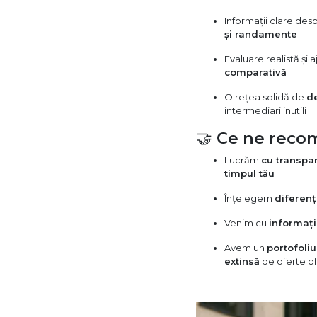
Informații clare des
și randamente
Evaluare realistă și a
comparativă
O rețea solidă de
de
intermediari inutili
🤝
Ce ne reco
Lucrăm
cu transpa
timpul tău
Înțelegem
diferenț
Venim cu
informați
Avem un
portofoliu
extinsă
de oferte o