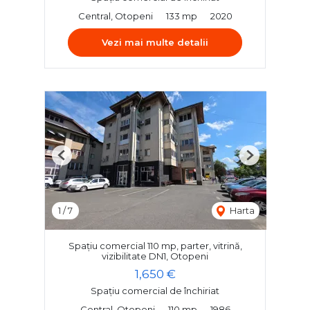
Central, Otopeni
133 mp
2020
Vezi mai multe detalii
Previous
Next
1
/
7
Harta
Spațiu comercial 110 mp, parter, vitrină,
vizibilitate DN1, Otopeni
1,650 €
Spațiu comercial de închiriat
Central, Otopeni
110 mp
1986