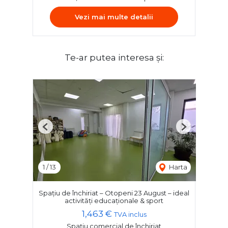
Vezi mai multe detalii
Te-ar putea interesa și:
Previous
Next
1
/
13
Harta
Spațiu de închiriat – Otopeni 23 August – ideal
activități educaționale & sport
1,463 €
TVA inclus
Spațiu comercial de închiriat