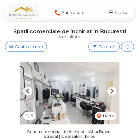
Sună acum
Meniu
Spații comerciale de închiriat în Bucuresti
4 rezultate
Caută din nou
Filtrează
Previous
Next
1
/
6
Harta
Spațiu comercial de închiriat | Mihai Bravu |
Stradal | Ideal salon , birou