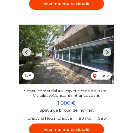
Vezi mai multe detalii
Previous
Next
1
/
5
Harta
Spațiu comercial 180 mp cu vitrină de 20 ml |
VizibilitateConstantin Brâncoveanu
1,980 €
Spațiu de birouri de închiriat
Craiovita Noua, Craiova
180 mp
1986
Vezi mai multe detalii