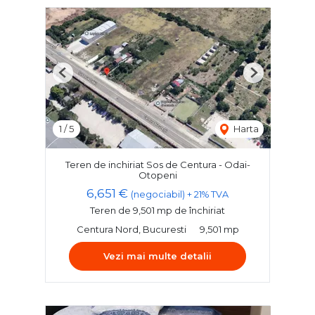
Previous
Next
1
/
5
Harta
Teren de inchiriat Sos de Centura - Odai-
Otopeni
6,651 €
(negociabil) + 21% TVA
Teren de 9,501 mp de închiriat
Centura Nord, Bucuresti
9,501 mp
Vezi mai multe detalii