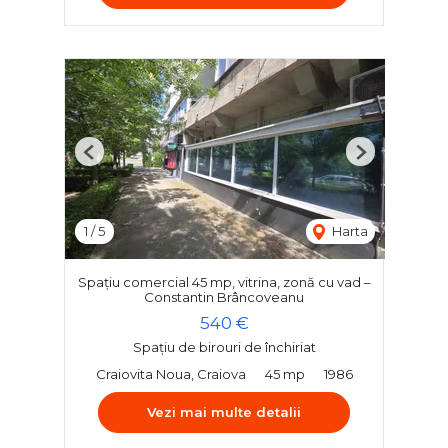
Previous
Next
1
/
5
Harta
Spațiu comercial 45 mp, vitrina, zonă cu vad –
Constantin Brâncoveanu
540 €
Spațiu de birouri de închiriat
Craiovita Noua, Craiova
45 mp
1986
Vezi mai multe detalii