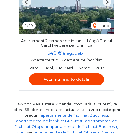
Previous
Next
1
/
10
Harta
Apartament 2 camere de închiriat Lângă Parcul
Carol | Vedere panoramica
540 €
(negociabil)
Apartament cu 2 camere de închiriat
Parcul Carol, Bucuresti
52 mp
2017
Vezi mai multe detalii
B-North Real Estate, Agenție imobiliară Bucuresti, va
ofera 68 oferte imobiliare, actualizate la zi, din categorii
precum
apartamente de închiriat Bucuresti
,
apartamente de închiriat Bucuresti
,
apartamente de
închiriat Otopeni
,
apartamente de închiriat Bucuresti,
Unirii
sau
apartamente de închiriat Otopeni, Central
.