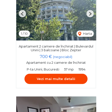
Previous
Next
1
/
10
Harta
Apartament 2 camere de închiriat | Bulevardul
Unirii | 3 balcoane | Bloc Zepter
700 €
(negociabil)
Apartament cu 2 camere de închiriat
P-ta Unirii, Bucuresti
57 mp
1994
Vezi mai multe detalii