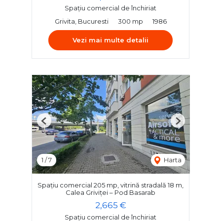
Spațiu comercial de închiriat
Grivita, Bucuresti
300 mp
1986
Vezi mai multe detalii
Previous
Next
1
/
7
Harta
Spațiu comercial 205 mp, vitrină stradală 18 m,
Calea Griviței – Pod Basarab
2,665 €
Spațiu comercial de închiriat