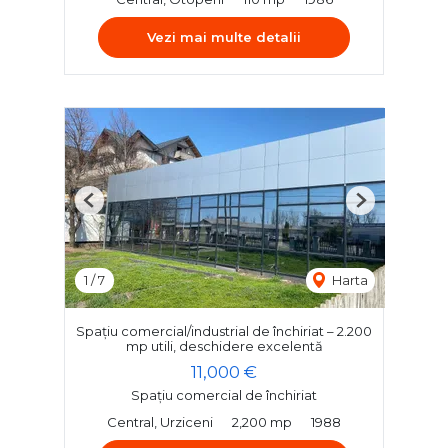
Vezi mai multe detalii
Previous
Next
1
/
7
Harta
Spațiu comercial/industrial de închiriat – 2.200
mp utili, deschidere excelentă
11,000 €
Spațiu comercial de închiriat
Central, Urziceni
2,200 mp
1988