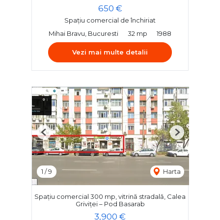
650 €
Spațiu comercial de închiriat
Mihai Bravu, Bucuresti
32 mp
1988
Vezi mai multe detalii
Previous
Next
1
/
9
Harta
Spațiu comercial 300 mp, vitrină stradală, Calea
Griviței – Pod Basarab
3,900 €