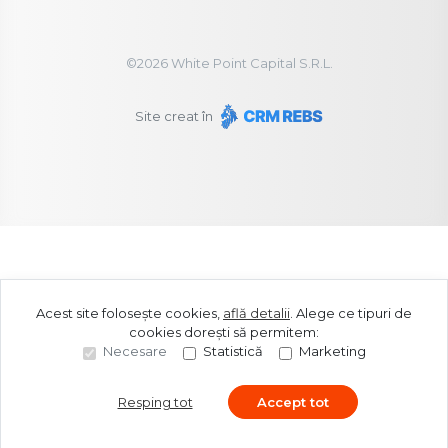
©
2026
White Point Capital S.R.L.
Site creat în
Acest site folosește cookies,
află detalii
.
Alege ce tipuri de
cookies dorești să permitem:
Necesare
Statistică
Marketing
Resping tot
Accept tot