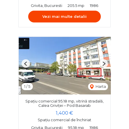
Grivita, Bucuresti
205.5 mp
1986
Vezi mai multe detalii
Previous
Next
1
/
5
Harta
Spațiu comercial 95.18 mp, vitrină stradală,
Calea Griviței – Pod Basarab
1,400 €
Spațiu comercial de închiriat
Grivita, Bucuresti
95.18 mp
1986