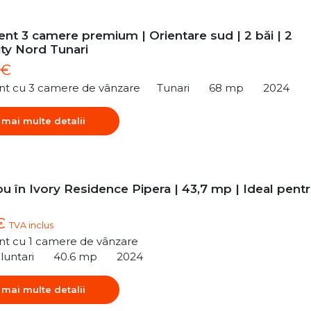
nt 3 camere premium | Orientare sud | 2 băi | 2
ity Nord Tunari
 €
t cu 3 camere de vânzare
Tunari
68 mp
2024
 mai multe detalii
u în Ivory Residence Pipera | 43,7 mp | Ideal pent
 €
TVA inclus
t cu 1 camere de vânzare
luntari
40.6 mp
2024
 mai multe detalii