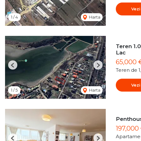
Vezi
1
/
4
Harta
Teren 1.0
Lac
65,000 
Previous
Next
Teren de 
Vezi
1
/
5
Harta
Penthous
197,000
Apartamen
Previous
Next