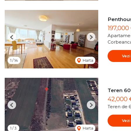
Penthous
197,000
Apartamen
Previous
Next
Corbeanc
Vezi
1
/
14
Harta
Teren 60
42,000
Teren de 
Previous
Next
Vezi
1
/
3
Harta