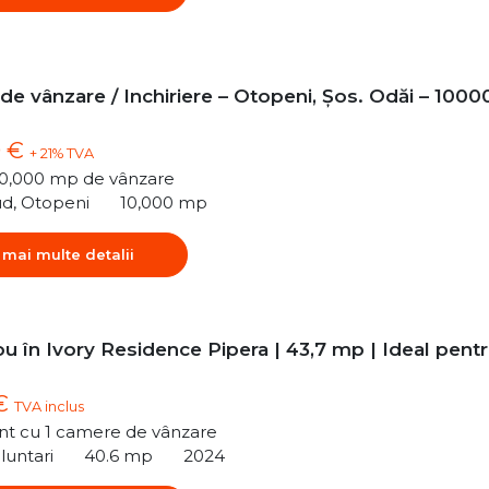
 de vânzare / Inchiriere – Otopeni, Șos. Odăi – 1000
0 €
+ 21% TVA
10,000 mp de vânzare
ud, Otopeni
10,000 mp
 mai multe detalii
u în Ivory Residence Pipera | 43,7 mp | Ideal pent
 €
TVA inclus
t cu 1 camere de vânzare
luntari
40.6 mp
2024