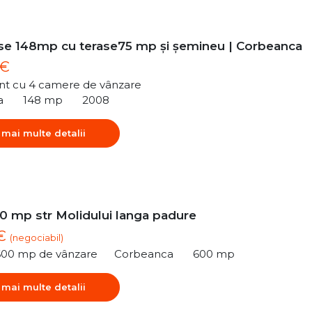
e 148mp cu terase75 mp și șemineu | Corbeanca
 €
t cu 4 camere de vânzare
a
148 mp
2008
 mai multe detalii
0 mp str Molidului langa padure
 €
(negociabil)
600 mp de vânzare
Corbeanca
600 mp
 mai multe detalii