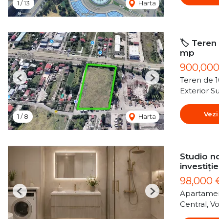
1
/
13
Harta
🏷️ Teren
mp
900,00
Teren de 
Previous
Next
Exterior S
Vezi
1
/
8
Harta
Studio no
investiție
98,000
Apartamen
Previous
Next
Central, Vo