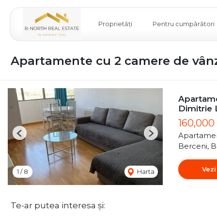
Proprietăți
Pentru cumpărători
Apartamente cu 2 camere de vân
Apartame
Dimitrie
160,000
Apartamen
Previous
Next
Berceni, B
Vezi
1
/
8
Harta
Te-ar putea interesa și: