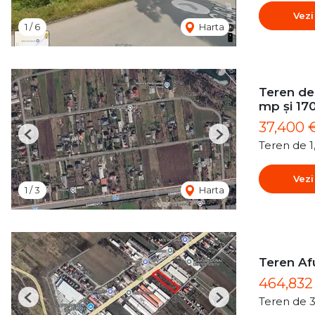
Vezi
1
/
6
Harta
Teren de 
mp și 17
37,400 
Previous
Next
Teren de 
Vezi
1
/
3
Harta
Teren Af
464,83
Teren de 
Previous
Next