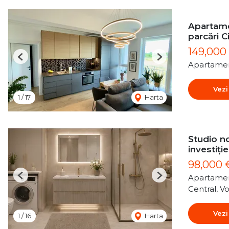
Apartame
parcări C
149,000
Previous
Next
Apartamen
Vezi
1
/
17
Harta
Studio no
investiție
98,000
Apartamen
Previous
Next
Central, Vo
Vezi
1
/
16
Harta