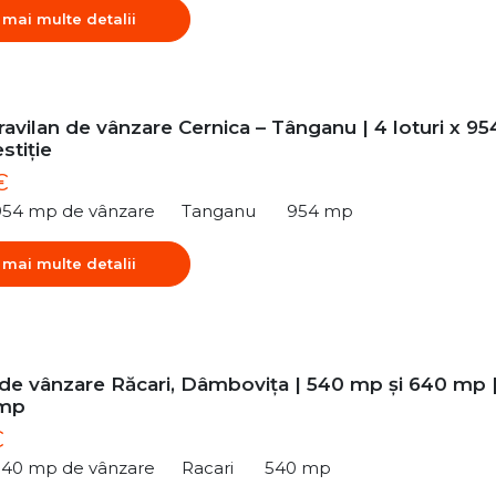
 mai multe detalii
ravilan de vânzare Cernica – Tânganu | 4 loturi x 95
stiție
€
954 mp de vânzare
Tanganu
954 mp
 mai multe detalii
 de vânzare Răcari, Dâmbovița | 540 mp și 640 mp 
/mp
€
540 mp de vânzare
Racari
540 mp