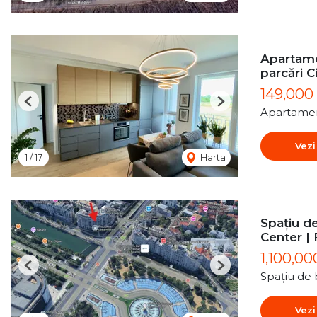
Apartame
parcări C
149,000
Previous
Next
Apartamen
Vezi
1
/
17
Harta
Spațiu de
Center | 
1,100,00
Previous
Next
Spațiu de 
Vezi