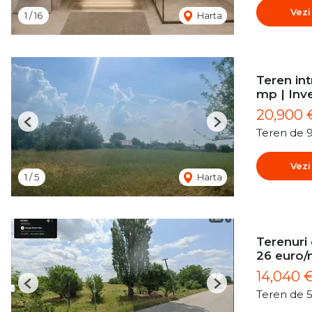
Vezi
1
/
16
Harta
Teren int
mp | Inve
20,900 
Previous
Next
Teren de 
Vezi
1
/
5
Harta
Terenuri
26 euro
14,040 
Previous
Next
Teren de 