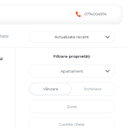
0774004974
ltate
Actualizate recent
Filtrare proprietăți
u
Apartament
Vânzare
Închiriere