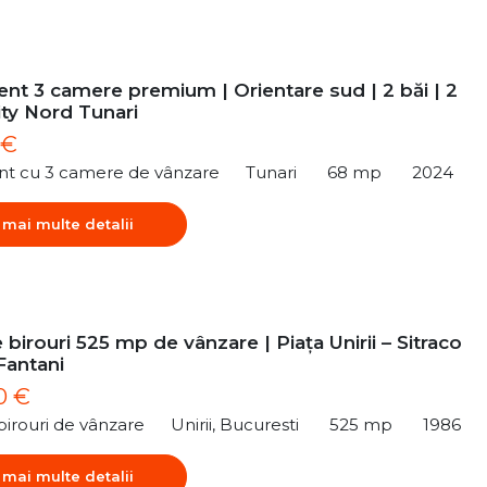
nt 3 camere premium | Orientare sud | 2 băi | 2
ity Nord Tunari
 €
t cu 3 camere de vânzare
Tunari
68 mp
2024
 mai multe detalii
 birouri 525 mp de vânzare | Piața Unirii – Sitraco
Fantani
0 €
birouri de vânzare
Unirii, Bucuresti
525 mp
1986
 mai multe detalii