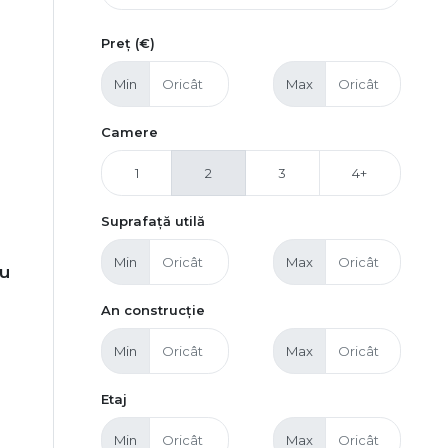
Preț (€)
Min
Max
Camere
1
2
3
4+
Suprafață utilă
Min
Max
ru
An construcție
Min
Max
Etaj
Min
Max