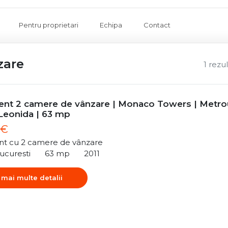
Pentru proprietari
Echipa
Contact
zare
1 rezu
nt 2 camere de vânzare | Monaco Towers | Metro
 Leonida | 63 mp
 €
t cu 2 camere de vânzare
ucuresti
63 mp
2011
 mai multe detalii