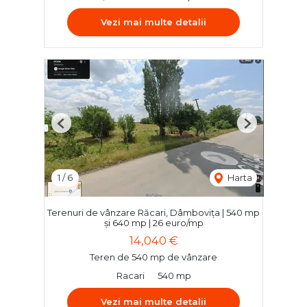
Vezi mai multe detalii
Previous
Next
1
/
6
Harta
Terenuri de vânzare Răcari, Dâmbovița | 540 mp
și 640 mp | 26 euro/mp
14,040 €
Teren de 540 mp de vânzare
Racari
540 mp
Vezi mai multe detalii