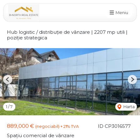
Meniu
Hub logistic / distribuție de vânzare | 2207 mp utili |
poziție strategica
Previous
Nex
1
/
7
Harta
889,000 €
ID CP3016577
(negociabil) + 21% TVA
Spațiu comercial de vânzare