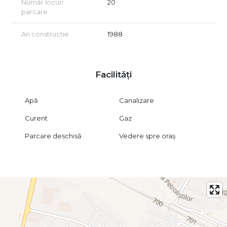
Număr locuri
20
pentru aprovizionare locală sau punct comercial cu acces
parcare
rapid către București și localitățile din împrejurimi. De
asemenea, poziția stradală o recomandă pentru operatori
care au nevoie nu doar de spațiu, ci și de vizibilitate.
An construcție
1988
Este o proprietate care poate susține atât o activitate
operațională clasică, cât și un concept de investiție, cu
potențial de valorificare inclusiv prin închiriere.
Facilități
Pentru mai multe detalii și vizionări, vă rugăm să ne contactați.
Apă
Canalizare
Curent
Gaz
Parcare deschisă
Vedere spre oraș