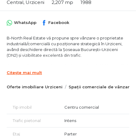
Central, Urziceni
2,207 mp
1988
WhatsApp
Facebook
B-North Real Estate vă propune spre vânzare o proprietate
industrială/comercială cu poziționare strategică în Urziceni,
având deschidere directă la Șoseaua București–Urziceni
(DN2) și vizibilitate excelentă din trafic.
Cu o suprafață construită totală de aproximativ 2207 mp utili și
un teren generos de aproximativ 5.000 mp, această
Citește mai mult
proprietate reprezintă o oportunitate foarte bună pentru
companii care caută un spațiu cu acces facil, expunere
Oferte imobiliare Urziceni
Spații comerciale de vânzare U
puternică și potențial ridicat de adaptare pentru diverse
activități economice.
Poziționarea directă la artera principală București – Urziceni
Tip imobil
Centru comercial
oferă un avantaj major pentru activități de:
Trafic pietonal
Intens
distribuție și logistică
depozitare
supermarket / retail de proximitate
Etaj
Parter