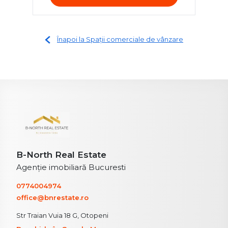
Înapoi la Spații comerciale de vânzare
B-North Real Estate
Agenție imobiliară Bucuresti
0774004974
office@bnrestate.ro
Str Traian Vuia 18 G, Otopeni