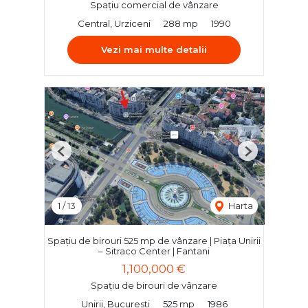
Spațiu comercial de vânzare
Central, Urziceni
288 mp
1990
Vezi mai multe detalii
Previous
Next
1
/
13
Harta
Spațiu de birouri 525 mp de vânzare | Piața Unirii
– Sitraco Center | Fantani
1,100,000 €
Spațiu de birouri de vânzare
Unirii, Bucuresti
525 mp
1986