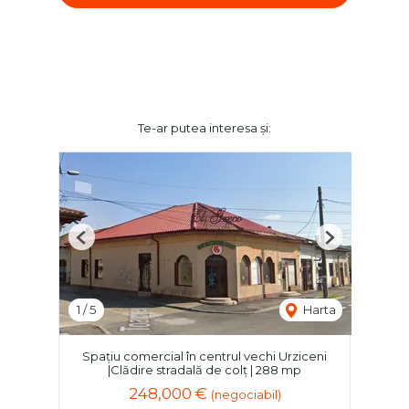
Te-ar putea interesa și:
Previous
Next
1
/
5
Harta
Spațiu comercial în centrul vechi Urziceni
|Clădire stradală de colț | 288 mp
248,000 €
(negociabil)