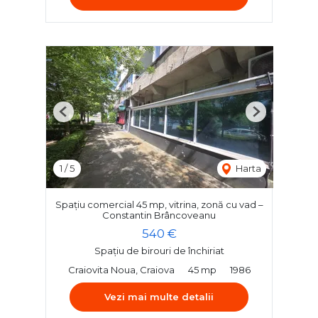
Previous
Next
1
/
5
Harta
Spațiu comercial 45 mp, vitrina, zonă cu vad –
Constantin Brâncoveanu
540 €
Spațiu de birouri de închiriat
Craiovita Noua, Craiova
45 mp
1986
Vezi mai multe detalii