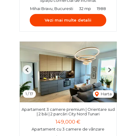
Spațiu comercial de închiriat
Mihai Bravu, Bucuresti
32 mp
1988
Vezi mai multe detalii
Previous
Next
1
/
17
Harta
Apartament 3 camere premium | Orientare sud
| 2 băi | 2 parcări City Nord Tunari
149,000 €
Apartament cu 3 camere de vânzare