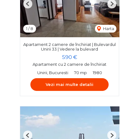
Previous
Next
1
/
8
Harta
Apartament 2 camere de închiriat | Bulevardul
Unirii 33 | Vedere la bulevard
590 €
Apartament cu 2 camere de închiriat
Unirii, Bucuresti
70 mp
1980
Vezi mai multe detalii
Previous
Next