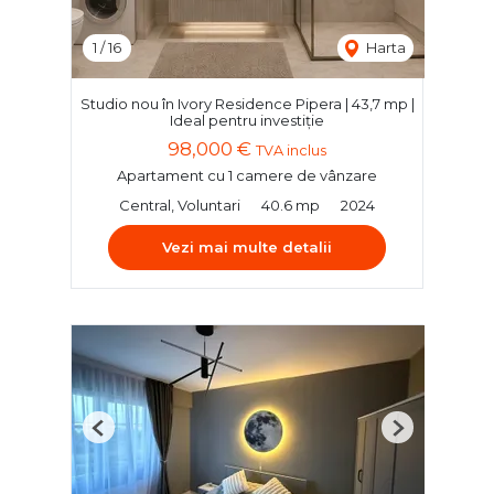
1
/
16
Harta
Studio nou în Ivory Residence Pipera | 43,7 mp |
Ideal pentru investiție
98,000 €
TVA inclus
Apartament cu 1 camere de vânzare
Central, Voluntari
40.6 mp
2024
Vezi mai multe detalii
Previous
Next