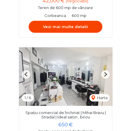
42,000 €
(negociabil)
Teren de 600 mp de vânzare
Corbeanca
600 mp
Vezi mai multe detalii
Previous
Next
1
/
6
Harta
Spațiu comercial de închiriat | Mihai Bravu |
Stradal | Ideal salon , birou
650 €