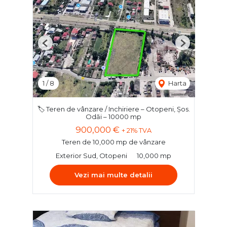
Previous
Next
1
/
8
Harta
🏷️ Teren de vânzare / Inchiriere – Otopeni, Șos.
Odăi – 10000 mp
900,000 €
+ 21% TVA
Teren de 10,000 mp de vânzare
Exterior Sud, Otopeni
10,000 mp
Vezi mai multe detalii