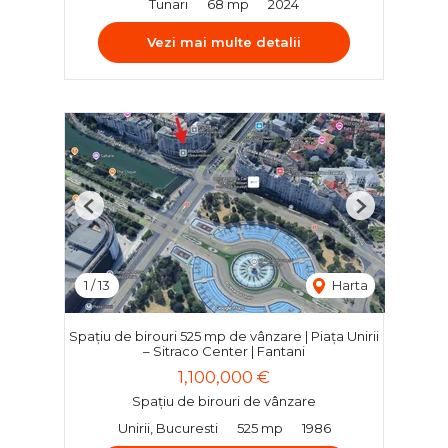
Tunari
68 mp
2024
Vezi mai multe detalii
Previous
Next
1
/
13
Harta
Spațiu de birouri 525 mp de vânzare | Piața Unirii
– Sitraco Center | Fantani
1,100,000 €
Spațiu de birouri de vânzare
Unirii, Bucuresti
525 mp
1986