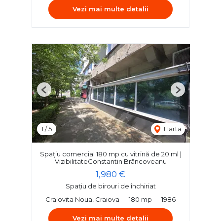
Vezi mai multe detalii
Previous
Next
1
/
5
Harta
Spațiu comercial 180 mp cu vitrină de 20 ml |
VizibilitateConstantin Brâncoveanu
1,980 €
Spațiu de birouri de închiriat
Craiovita Noua, Craiova
180 mp
1986
Vezi mai multe detalii