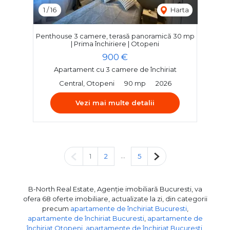
1
/
16
Harta
Penthouse 3 camere, terasă panoramică 30 mp
| Prima închiriere | Otopeni
900 €
Apartament cu 3 camere de închiriat
Central, Otopeni
90 mp
2026
Vezi mai multe detalii
Pagina anterioară
...
Pagina următoare
1
2
5
B-North Real Estate, Agenție imobiliară Bucuresti, va
ofera 68 oferte imobiliare, actualizate la zi, din categorii
precum
apartamente de închiriat Bucuresti
,
apartamente de închiriat Bucuresti
,
apartamente de
închiriat Otopeni
,
apartamente de închiriat Bucuresti,