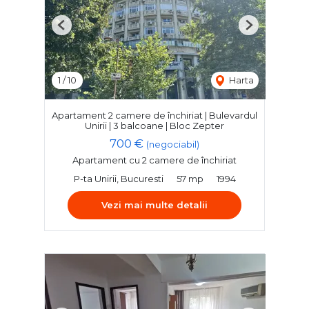
Previous
Next
1
/
10
Harta
Apartament 2 camere de închiriat | Bulevardul
Unirii | 3 balcoane | Bloc Zepter
700 €
(negociabil)
Apartament cu 2 camere de închiriat
P-ta Unirii, Bucuresti
57 mp
1994
Vezi mai multe detalii