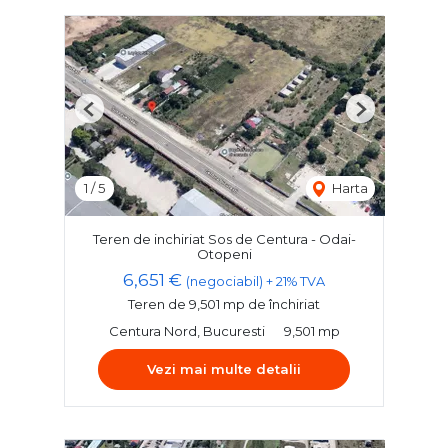
Previous
Next
1
/
5
Harta
Teren de inchiriat Sos de Centura - Odai-
Otopeni
6,651 €
(negociabil) + 21% TVA
Teren de 9,501 mp de închiriat
Centura Nord, Bucuresti
9,501 mp
Vezi mai multe detalii