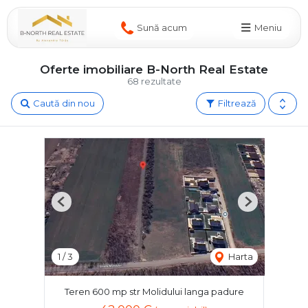
Sună acum
Meniu
Oferte imobiliare B-North Real Estate
68 rezultate
Caută din nou
Filtrează
Previous
Next
1
/
3
Harta
Teren 600 mp str Molidului langa padure