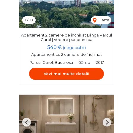
1
/
10
Harta
Apartament 2 camere de închiriat Lângă Parcul
Carol | Vedere panoramica
540 €
(negociabil)
Apartament cu 2 camere de închiriat
Parcul Carol, Bucuresti
52 mp
2017
Vezi mai multe detalii
Previous
Next