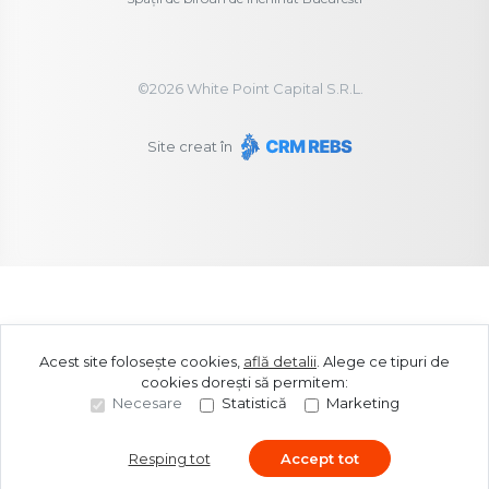
©
2026
White Point Capital S.R.L.
Site creat în
Acest site folosește cookies,
află detalii
.
Alege ce tipuri de
cookies dorești să permitem:
Necesare
Statistică
Marketing
Resping tot
Accept tot