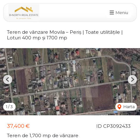
Meniu
Teren de vânzare Movila – Periș | Toate utilitățile |
Loturi 400 mp și 1700 mp
Previous
Nex
1
/
3
Harta
37,400 €
ID CP3092433
Teren de 1,700 mp de vânzare