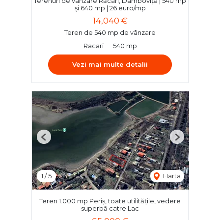
Terenuri de vânzare Răcari, Dâmbovița | 540 mp
și 640 mp | 26 euro/mp
14,040 €
Teren de 540 mp de vânzare
Racari
540 mp
Vezi mai multe detalii
Previous
Next
1
/
5
Harta
Teren 1.000 mp Periș, toate utilitățile, vedere
superbă catre Lac