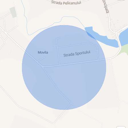
Preț: 22 euro/mp
Posibilitate de parcelare în funcție de necesități
Pentru detalii suplimentare și programarea unei vizionări,
contactați B-North Real Estate.