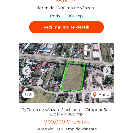
65,000 €
Teren de 1,000 mp de vânzare
Peris
1,000 mp
Vezi mai multe detalii
Previous
Next
1
/
8
Harta
🏷️ Teren de vânzare / Inchiriere – Otopeni, Șos.
Odăi – 10000 mp
900,000 €
+ 21% TVA
Teren de 10,000 mp de vânzare