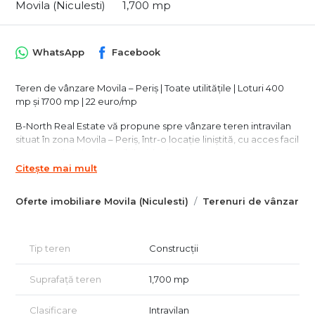
Movila (Niculesti)
1,700 mp
WhatsApp
Facebook
Teren de vânzare Movila – Periș | Toate utilitățile | Loturi 400
mp și 1700 mp | 22 euro/mp
B-North Real Estate vă propune spre vânzare teren intravilan
situat în zona Movila – Periș, într-o locație liniștită, cu acces facil
și toate utilitățile disponibile, ideal pentru construcții
rezidențiale sau investiție.
Citește mai mult
Proprietatea este disponibilă în mai multe variante de
Oferte imobiliare Movila (Niculesti)
Terenuri de vânzare Mo
parcelare și poate fi configurată în funcție de necesitățile
cumpărătorului. În prezent sunt disponibile:
2 loturi a câte 400 mp
Tip teren
Construcții
1 lot de aproximativ 1700 mp
Suprafață teren
1,700 mp
Terenul este poziționat pe a doua stradă, în zona Bisericii
Penticostale „Elim”, într-un cadru liniștit și potrivit pentru
dezvoltare rezidențială.
Clasificare
Intravilan