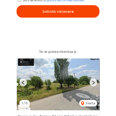
Sunt de acord cu
politica de confidențialitate
Solicită vizionare
Te-ar putea interesa și:
Previous
Next
1
/
6
Harta