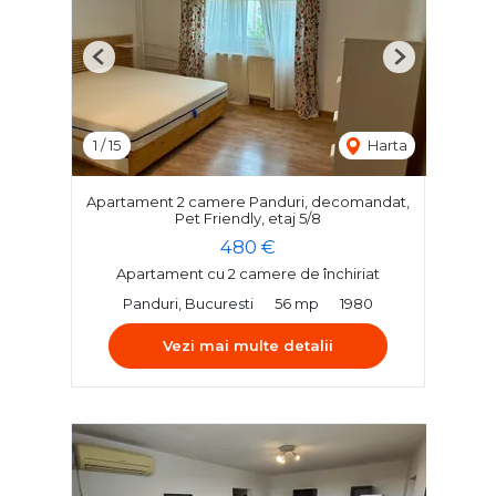
Previous
Next
1
/
15
Harta
Apartament 2 camere Panduri, decomandat,
Pet Friendly, etaj 5/8
480 €
Apartament cu 2 camere de închiriat
Panduri, Bucuresti
56 mp
1980
Vezi mai multe detalii