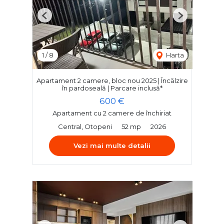
Previous
Next
1
/
8
Harta
Apartament 2 camere, bloc nou 2025 | Încălzire
în pardoseală | Parcare inclusă*
600 €
Apartament cu 2 camere de închiriat
Central, Otopeni
52 mp
2026
Vezi mai multe detalii