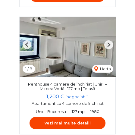
Previous
Next
1
/
8
Harta
Penthouse 4 camere de închiriat | Unirii –
Mircea Vodă | 127 mp | Terasă
1,200 €
(negociabil)
Apartament cu 4 camere de închiriat
Unirii, Bucuresti
127 mp
1980
Vezi mai multe detalii