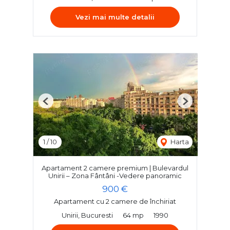
Vezi mai multe detalii
Previous
Next
1
/
10
Harta
Apartament 2 camere premium | Bulevardul
Unirii – Zona Fântâni -Vedere panoramic
900 €
Apartament cu 2 camere de închiriat
Unirii, Bucuresti
64 mp
1990