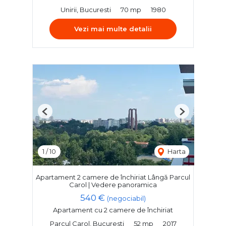
Unirii, Bucuresti
70 mp
1980
Vezi mai multe detalii
Previous
Next
1
/
10
Harta
Apartament 2 camere de închiriat Lângă Parcul
Carol | Vedere panoramica
540 €
(negociabil)
Apartament cu 2 camere de închiriat
Parcul Carol, Bucuresti
52 mp
2017