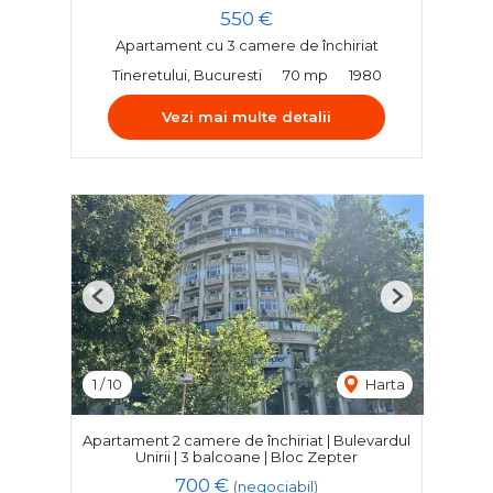
550 €
Apartament cu 3 camere de închiriat
Tineretului, Bucuresti
70 mp
1980
Vezi mai multe detalii
Previous
Next
1
/
10
Harta
Apartament 2 camere de închiriat | Bulevardul
Unirii | 3 balcoane | Bloc Zepter
700 €
(negociabil)