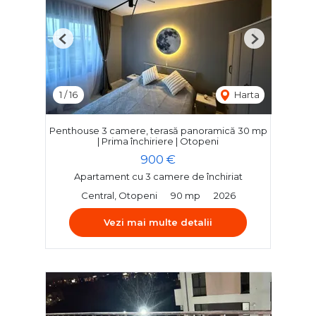
Previous
Next
1
/
16
Harta
Penthouse 3 camere, terasă panoramică 30 mp
| Prima închiriere | Otopeni
900 €
Apartament cu 3 camere de închiriat
Central, Otopeni
90 mp
2026
Vezi mai multe detalii