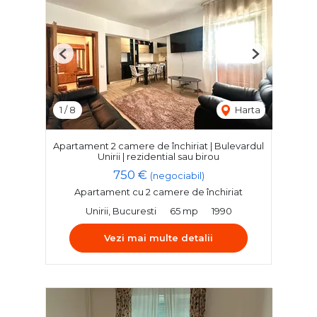
Previous
Next
1
/
8
Harta
Apartament 2 camere de închiriat | Bulevardul
Unirii | rezidential sau birou
750 €
(negociabil)
Apartament cu 2 camere de închiriat
Unirii, Bucuresti
65 mp
1990
Vezi mai multe detalii