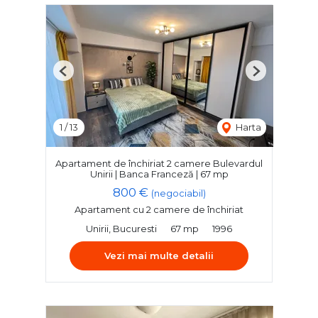
Previous
Next
1
/
13
Harta
Apartament de închiriat 2 camere Bulevardul
Unirii | Banca Franceză | 67 mp
800 €
(negociabil)
Apartament cu 2 camere de închiriat
Unirii, Bucuresti
67 mp
1996
Vezi mai multe detalii