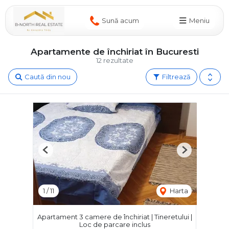
Sună acum
Meniu
Apartamente de închiriat în Bucuresti
12 rezultate
Caută din nou
Filtrează
Previous
Next
1
/
11
Harta
Apartament 3 camere de închiriat | Tineretului |
Loc de parcare inclus