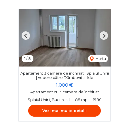
Previous
Next
1
/
8
Harta
Apartament 3 camere de închiriat | Splaiul Unirii
| Vedere către Dâmbovița | Ide
1,000 €
Apartament cu 3 camere de închiriat
Splaiul Unirii, Bucuresti
88 mp
1980
Vezi mai multe detalii