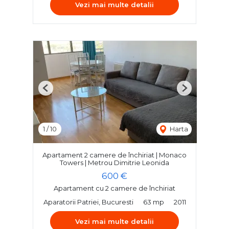
Vezi mai multe detalii
Previous
Next
1
/
10
Harta
Apartament 2 camere de închiriat | Monaco
Towers | Metrou Dimitrie Leonida
600 €
Apartament cu 2 camere de închiriat
Aparatorii Patriei, Bucuresti
63 mp
2011
Vezi mai multe detalii