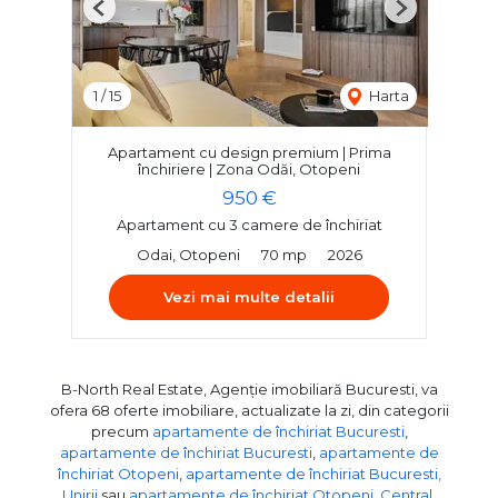
Previous
Next
1
/
15
Harta
Apartament cu design premium | Prima
închiriere | Zona Odăi, Otopeni
950 €
Apartament cu 3 camere de închiriat
Odai, Otopeni
70 mp
2026
Vezi mai multe detalii
B-North Real Estate, Agenție imobiliară Bucuresti, va
ofera 68 oferte imobiliare, actualizate la zi, din categorii
precum
apartamente de închiriat Bucuresti
,
apartamente de închiriat Bucuresti
,
apartamente de
închiriat Otopeni
,
apartamente de închiriat Bucuresti,
Unirii
sau
apartamente de închiriat Otopeni, Central
.