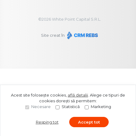
©
2026
White Point Capital S.R.L.
Site creat în
Acest site folosește cookies,
află detalii
.
Alege ce tipuri de
cookies dorești să permitem:
Necesare
Statistică
Marketing
Resping tot
Accept tot