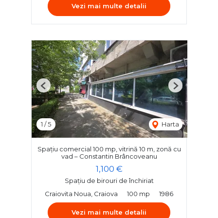
Vezi mai multe detalii
Previous
Next
1
/
5
Harta
Spațiu comercial 100 mp, vitrină 10 m, zonă cu
vad – Constantin Brâncoveanu
1,100 €
Spațiu de birouri de închiriat
Craiovita Noua, Craiova
100 mp
1986
Vezi mai multe detalii