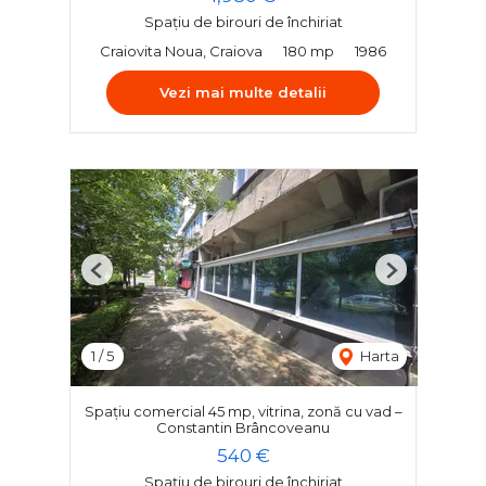
Spațiu de birouri de închiriat
Craiovita Noua, Craiova
180 mp
1986
Vezi mai multe detalii
Previous
Next
1
/
5
Harta
Spațiu comercial 45 mp, vitrina, zonă cu vad –
Constantin Brâncoveanu
540 €
Spațiu de birouri de închiriat