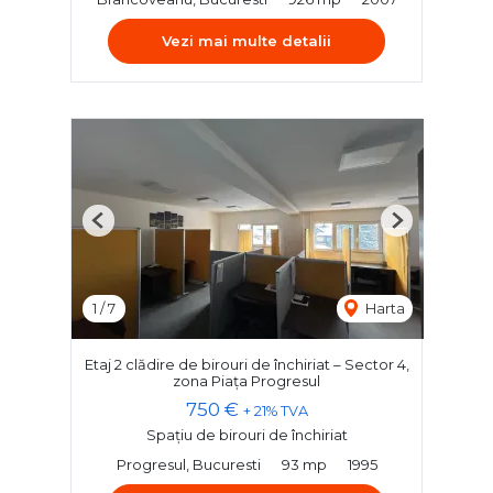
Vezi mai multe detalii
Previous
Next
1
/
7
Harta
Etaj 2 clădire de birouri de închiriat – Sector 4,
zona Piața Progresul
750 €
+ 21% TVA
Spațiu de birouri de închiriat
Progresul, Bucuresti
93 mp
1995