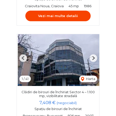
Craiovita Noua, Craiova
45 mp
1986
Vezi mai multe detalii
Previous
Next
1
/
41
Harta
Clădiri de birouri de închiriat Sector 4 – 1.100
mp, vizibilitate stradală
7,408 €
(negociabil)
Spațiu de birouri de închiriat
Brancoveanu, Bucuresti
926 mp
2007