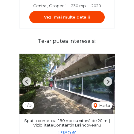
Central, Otopeni
230 mp
2020
Vezi mai multe detalii
Te-ar putea interesa și:
Previous
Next
1
/
5
Harta
Spațiu comercial 180 mp cu vitrină de 20 ml |
VizibilitateConstantin Brâncoveanu
1,980 €