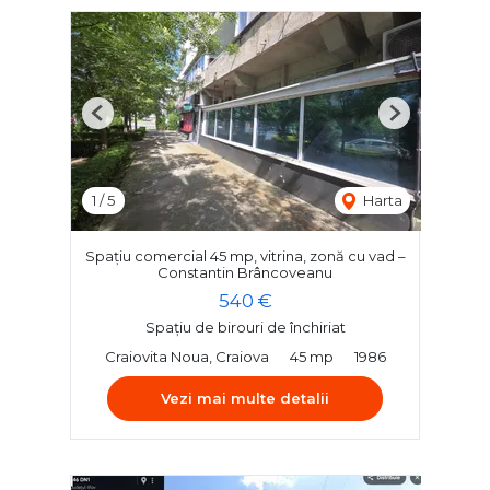
Previous
Next
1
/
5
Harta
Spațiu comercial 45 mp, vitrina, zonă cu vad –
Constantin Brâncoveanu
540 €
Spațiu de birouri de închiriat
Craiovita Noua, Craiova
45 mp
1986
Vezi mai multe detalii