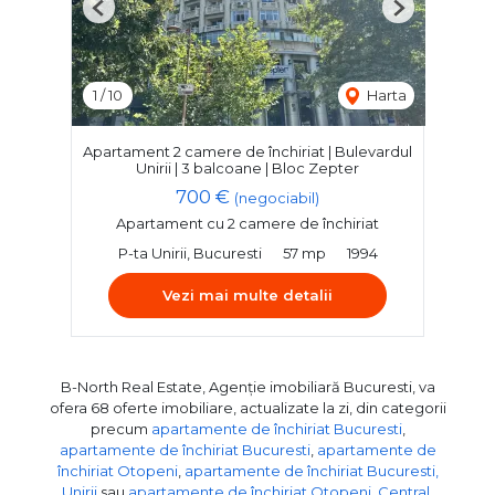
Previous
Next
1
/
10
Harta
Apartament 2 camere de închiriat | Bulevardul
Unirii | 3 balcoane | Bloc Zepter
700 €
(negociabil)
Apartament cu 2 camere de închiriat
P-ta Unirii, Bucuresti
57 mp
1994
Vezi mai multe detalii
B-North Real Estate, Agenție imobiliară Bucuresti, va
ofera 68 oferte imobiliare, actualizate la zi, din categorii
precum
apartamente de închiriat Bucuresti
,
apartamente de închiriat Bucuresti
,
apartamente de
închiriat Otopeni
,
apartamente de închiriat Bucuresti,
Unirii
sau
apartamente de închiriat Otopeni, Central
.