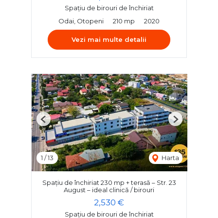
Spațiu de birouri de închiriat
Odai, Otopeni
210 mp
2020
Vezi mai multe detalii
Previous
Next
1
/
13
Harta
Spațiu de închiriat 230 mp + terasă – Str. 23
August – ideal clinică / birouri
2,530 €
Spațiu de birouri de închiriat