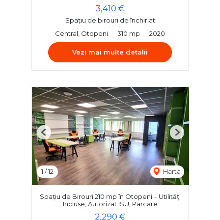
3,410 €
Spațiu de birouri de închiriat
Central, Otopeni
310 mp
2020
Vezi mai multe detalii
Previous
Next
1
/
12
Harta
Spațiu de Birouri 210 mp în Otopeni – Utilități
Incluse, Autorizat ISU, Parcare
2,290 €