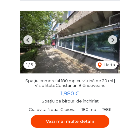
Previous
Next
1
/
5
Harta
Spațiu comercial 180 mp cu vitrină de 20 ml |
VizibilitateConstantin Brâncoveanu
1,980 €
Spațiu de birouri de închiriat
Craiovita Noua, Craiova
180 mp
1986
Vezi mai multe detalii