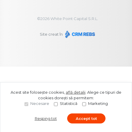
©
2026
White Point Capital S.R.L.
Site creat în
Acest site folosește cookies,
află detalii
.
Alege ce tipuri de
cookies dorești să permitem:
Necesare
Statistică
Marketing
Resping tot
Accept tot