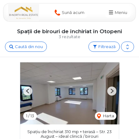
Sună acum
Meniu
Spații de birouri de închiriat în Otopeni
3 rezultate
Caută din nou
Filtrează
Previous
Next
1
/
13
Harta
Spațiu de închiriat 310 mp + terasă – Str. 23
August – ideal clinică / birouri