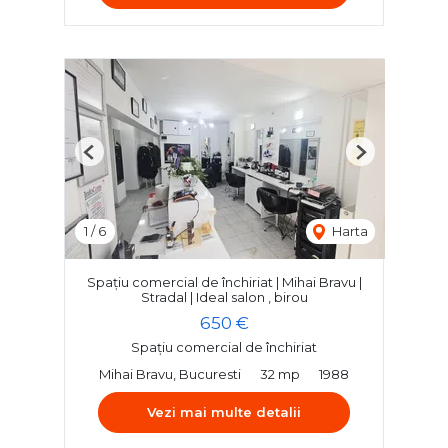
Previous
Next
1
/
6
Harta
Spațiu comercial de închiriat | Mihai Bravu |
Stradal | Ideal salon , birou
650 €
Spațiu comercial de închiriat
Mihai Bravu, Bucuresti
32 mp
1988
Vezi mai multe detalii