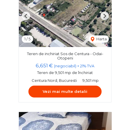
Previous
Next
1
/
5
Harta
Teren de inchiriat Sos de Centura - Odai-
Otopeni
6,651 €
(negociabil) + 21% TVA
Teren de 9,501 mp de închiriat
Centura Nord, Bucuresti
9,501 mp
Vezi mai multe detalii