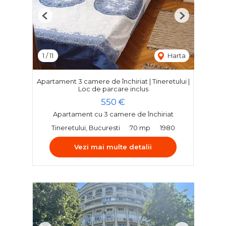
Previous
Next
1
/
11
Harta
Apartament 3 camere de închiriat | Tineretului |
Loc de parcare inclus
550 €
Apartament cu 3 camere de închiriat
Tineretului, Bucuresti
70 mp
1980
Vezi mai multe detalii