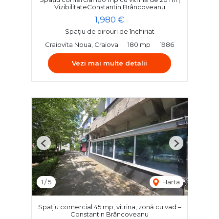
VizibilitateConstantin Brâncoveanu
1,980 €
Spațiu de birouri de închiriat
Craiovita Noua, Craiova
180 mp
1986
Vezi mai multe detalii
Previous
Next
1
/
5
Harta
Spațiu comercial 45 mp, vitrina, zonă cu vad –
Constantin Brâncoveanu