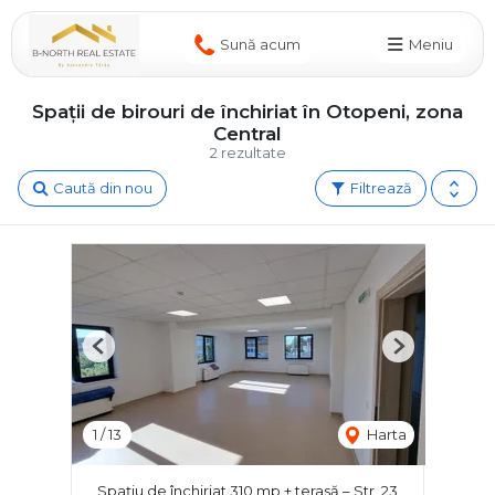
Sună acum
Meniu
Spații de birouri de închiriat în Otopeni, zona
Central
2 rezultate
Caută din nou
Filtrează
Previous
Next
1
/
13
Harta
Spațiu de închiriat 310 mp + terasă – Str. 23