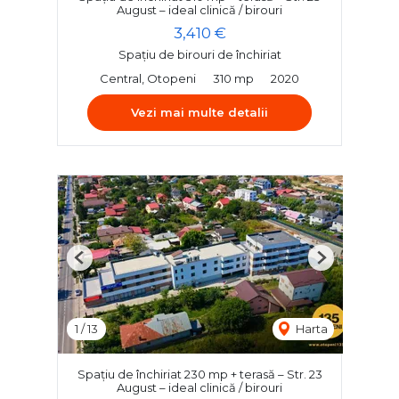
August – ideal clinică / birouri
3,410 €
Spațiu de birouri de închiriat
Central, Otopeni
310 mp
2020
Vezi mai multe detalii
Previous
Next
1
/
13
Harta
Spațiu de închiriat 230 mp + terasă – Str. 23
August – ideal clinică / birouri