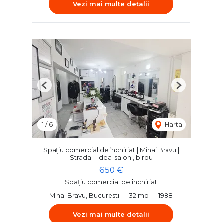
Vezi mai multe detalii
Previous
Next
1
/
6
Harta
Spațiu comercial de închiriat | Mihai Bravu |
Stradal | Ideal salon , birou
650 €
Spațiu comercial de închiriat
Mihai Bravu, Bucuresti
32 mp
1988
Vezi mai multe detalii