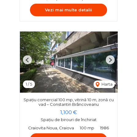
Vezi mai multe detalii
Previous
Next
1
/
5
Harta
Spațiu comercial 100 mp, vitrină 10 m, zonă cu
vad – Constantin Brâncoveanu
1,100 €
Spațiu de birouri de închiriat
Craiovita Noua, Craiova
100 mp
1986