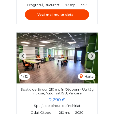
Progresul, Bucuresti
93 mp
1995
Vezi mai multe detalii
Previous
Next
1
/
12
Harta
Spațiu de Birouri 210 mp în Otopeni – Utilități
Incluse, Autorizat ISU, Parcare
2,290 €
Spațiu de birouri de închiriat
Odai, Otopeni
210 mp
2020