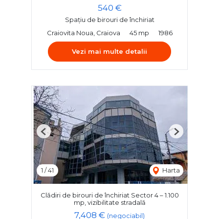
540 €
Spațiu de birouri de închiriat
Craiovita Noua, Craiova
45 mp
1986
Vezi mai multe detalii
Previous
Next
1
/
41
Harta
Clădiri de birouri de închiriat Sector 4 – 1.100
mp, vizibilitate stradală
7,408 €
(negociabil)