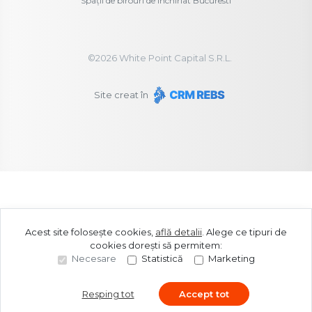
Spații de birouri de închiriat Bucuresti
©
2026
White Point Capital S.R.L.
Site creat în
Acest site folosește cookies,
află detalii
.
Alege ce tipuri de
cookies dorești să permitem:
Necesare
Statistică
Marketing
Resping tot
Accept tot