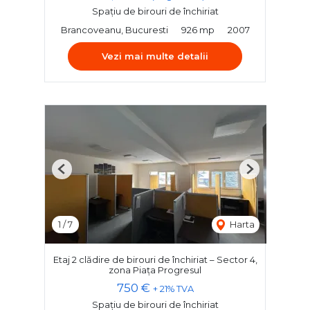
Spațiu de birouri de închiriat
Brancoveanu, Bucuresti
926 mp
2007
Vezi mai multe detalii
Previous
Next
1
/
7
Harta
Etaj 2 clădire de birouri de închiriat – Sector 4,
zona Piața Progresul
750 €
+ 21% TVA
Spațiu de birouri de închiriat