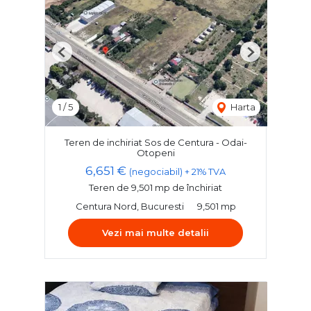
Previous
Next
1
/
5
Harta
Teren de inchiriat Sos de Centura - Odai-
Otopeni
6,651 €
(negociabil) + 21% TVA
Teren de 9,501 mp de închiriat
Centura Nord, Bucuresti
9,501 mp
Vezi mai multe detalii