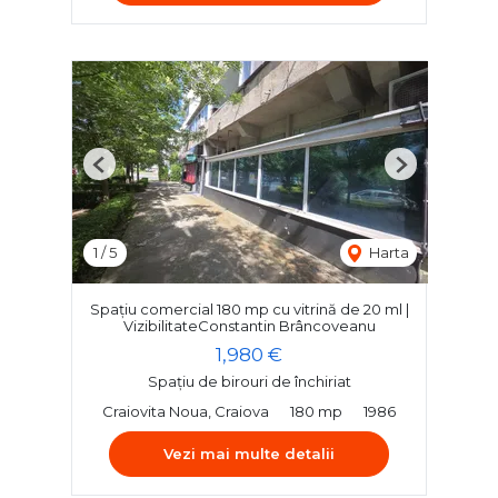
Previous
Next
1
/
5
Harta
Spațiu comercial 180 mp cu vitrină de 20 ml |
VizibilitateConstantin Brâncoveanu
1,980 €
Spațiu de birouri de închiriat
Craiovita Noua, Craiova
180 mp
1986
Vezi mai multe detalii