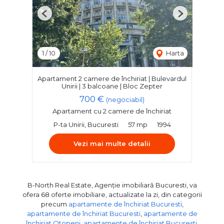
Previous
Next
1
/
10
Harta
Apartament 2 camere de închiriat | Bulevardul
Unirii | 3 balcoane | Bloc Zepter
700 €
(negociabil)
Apartament cu 2 camere de închiriat
P-ta Unirii, Bucuresti
57 mp
1994
Vezi mai multe detalii
B-North Real Estate, Agenție imobiliară Bucuresti, va
ofera 68 oferte imobiliare, actualizate la zi, din categorii
precum
apartamente de închiriat Bucuresti
,
apartamente de închiriat Bucuresti
,
apartamente de
închiriat Otopeni
,
apartamente de închiriat Bucuresti,