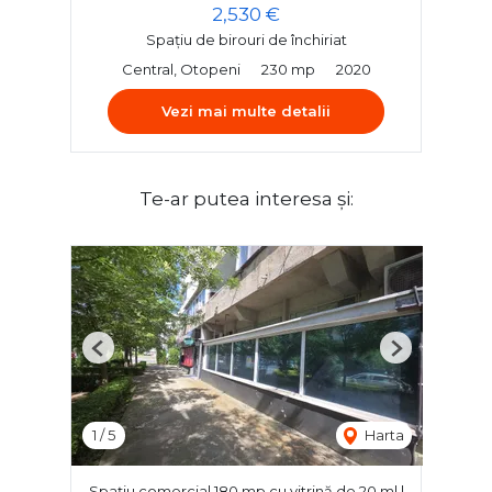
2,530 €
Spațiu de birouri de închiriat
Central, Otopeni
230 mp
2020
Vezi mai multe detalii
Te-ar putea interesa și:
Previous
Next
1
/
5
Harta
Spațiu comercial 180 mp cu vitrină de 20 ml |