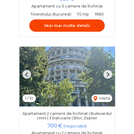
Apartament cu 3 camere de închiriat
Tineretului, Bucuresti
70 mp
1980
Vezi mai multe detalii
Previous
Next
1
/
10
Harta
Apartament 2 camere de închiriat | Bulevardul
Unirii | 3 balcoane | Bloc Zepter
700 €
(negociabil)
Apartament cu 2 camere de închiriat