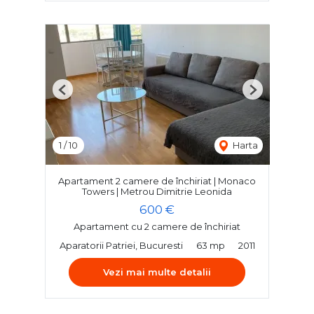
Previous
Next
1
/
10
Harta
Apartament 2 camere de închiriat | Monaco
Towers | Metrou Dimitrie Leonida
600 €
Apartament cu 2 camere de închiriat
Aparatorii Patriei, Bucuresti
63 mp
2011
Vezi mai multe detalii