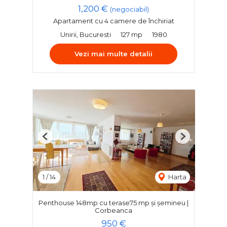
1,200 €
(negociabil)
Apartament cu 4 camere de închiriat
Unirii, Bucuresti
127 mp
1980
Vezi mai multe detalii
Previous
Next
1
/
14
Harta
Penthouse 148mp cu terase75 mp și șemineu |
Corbeanca
950 €