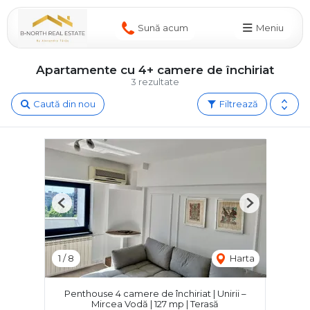
Sună acum
Meniu
Apartamente cu 4+ camere de închiriat
3 rezultate
Caută din nou
Filtrează
Previous
Next
1
/
8
Harta
Penthouse 4 camere de închiriat | Unirii –
Mircea Vodă | 127 mp | Terasă