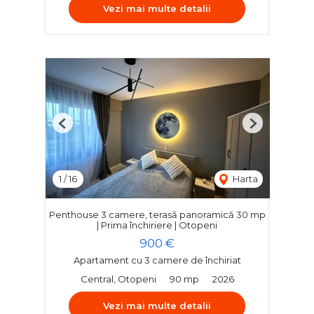
Vezi mai multe detalii
Previous
Next
1
/
16
Harta
Penthouse 3 camere, terasă panoramică 30 mp
| Prima închiriere | Otopeni
900 €
Apartament cu 3 camere de închiriat
Central, Otopeni
90 mp
2026
Vezi mai multe detalii