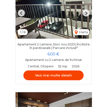
Previous
Next
1
/
8
Harta
Apartament 2 camere, bloc nou 2025 | Încălzire
în pardoseală | Parcare inclusă*
600 €
Apartament cu 2 camere de închiriat
Central, Otopeni
52 mp
2026
Vezi mai multe detalii