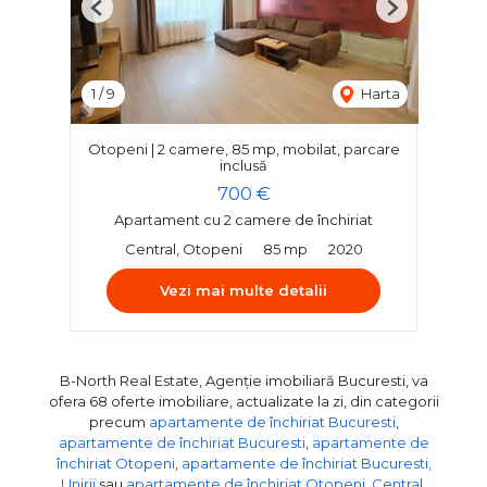
Previous
Next
1
/
9
Harta
Otopeni | 2 camere, 85 mp, mobilat, parcare
inclusă
700 €
Apartament cu 2 camere de închiriat
Central, Otopeni
85 mp
2020
Vezi mai multe detalii
B-North Real Estate, Agenție imobiliară Bucuresti, va
ofera 68 oferte imobiliare, actualizate la zi, din categorii
precum
apartamente de închiriat Bucuresti
,
apartamente de închiriat Bucuresti
,
apartamente de
închiriat Otopeni
,
apartamente de închiriat Bucuresti,
Unirii
sau
apartamente de închiriat Otopeni, Central
.