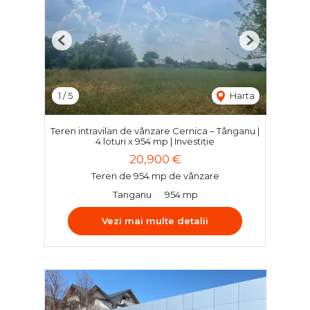
Previous
Next
1
/
5
Harta
Teren intravilan de vânzare Cernica – Tânganu |
4 loturi x 954 mp | Investiție
20,900 €
Teren de 954 mp de vânzare
Tanganu
954 mp
Vezi mai multe detalii