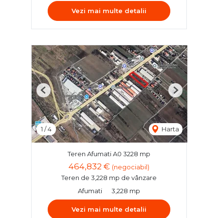
Vezi mai multe detalii
Previous
Next
1
/
4
Harta
Teren Afumati A0 3228 mp
464,832 €
(negociabil)
Teren de 3,228 mp de vânzare
Afumati
3,228 mp
Vezi mai multe detalii