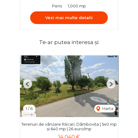
Peris
1,000 mp
Vezi mai multe detalii
Te-ar putea interesa și:
Previous
Next
1
/
6
Harta
Terenuri de vânzare Răcari, Dâmbovița | 540 mp
și 640 mp | 26 euro/mp
14,040 €