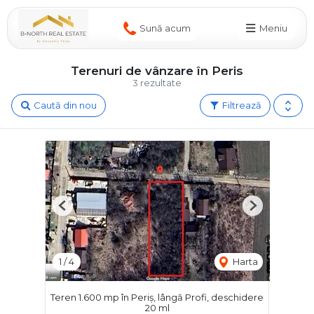
Sună acum
Meniu
Terenuri de vânzare în Peris
3 rezultate
Caută din nou
Filtrează
Previous
Next
1
/
4
Harta
Teren 1.600 mp în Periș, lângă Profi, deschidere
20 ml