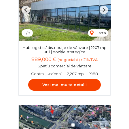
Previous
Next
1
/
7
Harta
Hub logistic / distribuție de vânzare | 2207 mp
utili | poziție strategica
889,000 €
(negociabil) + 21% TVA
Spațiu comercial de vânzare
Central, Urziceni
2,207 mp
1988
Vezi mai multe detalii