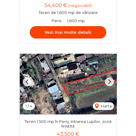
54,400 €
(negociabil)
Teren de 1,600 mp de vânzare
Peris
1,600 mp
Vezi mai multe detalii
Previous
Next
1
/
4
Harta
Teren 1.500 mp în Periș, Intrarea Lupilor, zonă
liniștită
43,500 €