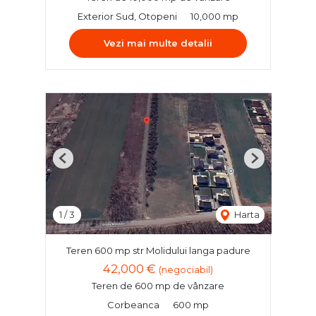
Exterior Sud, Otopeni
10,000 mp
Vezi mai multe detalii
Previous
Next
1
/
3
Harta
Teren 600 mp str Molidului langa padure
42,000 €
(negociabil)
Teren de 600 mp de vânzare
Corbeanca
600 mp