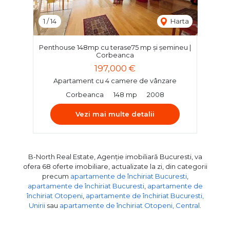
1
/
14
Harta
Penthouse 148mp cu terase75 mp și șemineu |
Corbeanca
197,000 €
Apartament cu 4 camere de vânzare
Corbeanca
148 mp
2008
Vezi mai multe detalii
B-North Real Estate, Agenție imobiliară Bucuresti, va
ofera 68 oferte imobiliare, actualizate la zi, din categorii
precum
apartamente de închiriat Bucuresti
,
apartamente de închiriat Bucuresti
,
apartamente de
închiriat Otopeni
,
apartamente de închiriat Bucuresti,
Unirii
sau
apartamente de închiriat Otopeni, Central
.