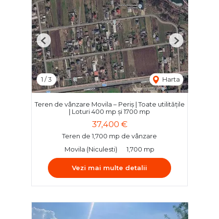
Previous
Next
1
/
3
Harta
Teren de vânzare Movila – Periș | Toate utilitățile
| Loturi 400 mp și 1700 mp
37,400 €
Teren de 1,700 mp de vânzare
Movila (Niculesti)
1,700 mp
Vezi mai multe detalii