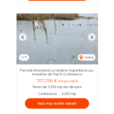
Previous
Next
1
/
7
Harta
Parcelă Intravilană cu Vedere Superbă la Lac,
Investiție de Top în Corbeanca
707,256 €
(negociabil)
Teren de 3,572 mp de vânzare
Corbeanca
3,572 mp
Vezi mai multe detalii