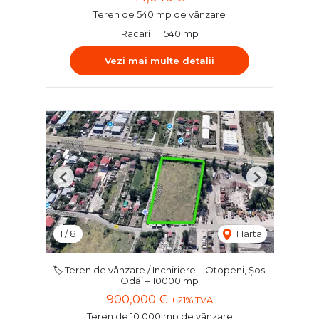
Teren de 540 mp de vânzare
Racari
540 mp
Vezi mai multe detalii
Previous
Next
1
/
8
Harta
🏷️ Teren de vânzare / Inchiriere – Otopeni, Șos.
Odăi – 10000 mp
900,000 €
+ 21% TVA
Teren de 10,000 mp de vânzare