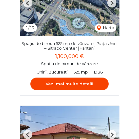
Previous
Next
1
/
13
Harta
Spațiu de birouri 525 mp de vânzare | Piața Unirii
– Sitraco Center | Fantani
1,100,000 €
Spațiu de birouri de vânzare
Unirii, Bucuresti
525 mp
1986
Vezi mai multe detalii
Previous
Next