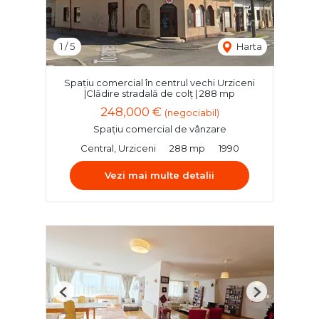
1
/
5
Harta
Spațiu comercial în centrul vechi Urziceni
|Clădire stradală de colț | 288 mp
248,000 €
(negociabil)
Spațiu comercial de vânzare
Central, Urziceni
288 mp
1990
Vezi mai multe detalii
Previous
Next