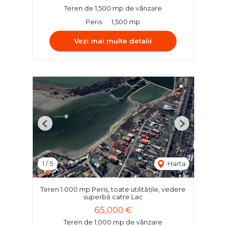
Teren de 1,500 mp de vânzare
Peris
1,500 mp
Vezi mai multe detalii
Previous
Next
1
/
5
Harta
Teren 1.000 mp Periș, toate utilitățile, vedere
superbă catre Lac
65,000 €
Teren de 1,000 mp de vânzare