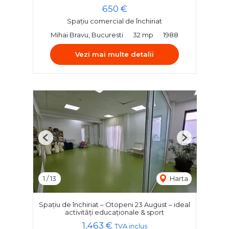
650 €
Spațiu comercial de închiriat
Mihai Bravu, Bucuresti
32 mp
1988
Vezi mai multe detalii
Previous
Next
1
/
13
Harta
Spațiu de închiriat – Otopeni 23 August – ideal
activități educaționale & sport
1,463 €
TVA inclus