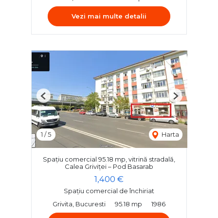
Vezi mai multe detalii
Previous
Next
1
/
5
Harta
Spațiu comercial 95.18 mp, vitrină stradală,
Calea Griviței – Pod Basarab
1,400 €
Spațiu comercial de închiriat
Grivita, Bucuresti
95.18 mp
1986