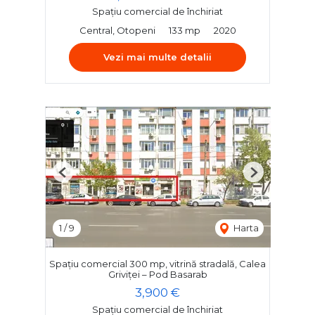
Spațiu comercial de închiriat
Central, Otopeni
133 mp
2020
Vezi mai multe detalii
Previous
Next
1
/
9
Harta
Spațiu comercial 300 mp, vitrină stradală, Calea
Griviței – Pod Basarab
3,900 €
Spațiu comercial de închiriat