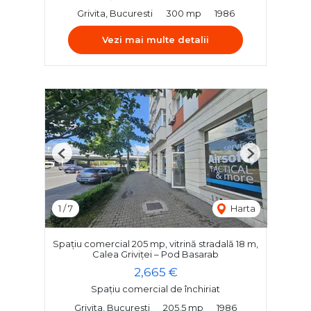
Grivita, Bucuresti
300 mp
1986
Vezi mai multe detalii
Previous
Next
1
/
7
Harta
Spațiu comercial 205 mp, vitrină stradală 18 m,
Calea Griviței – Pod Basarab
2,665 €
Spațiu comercial de închiriat
Grivita, Bucuresti
205.5 mp
1986