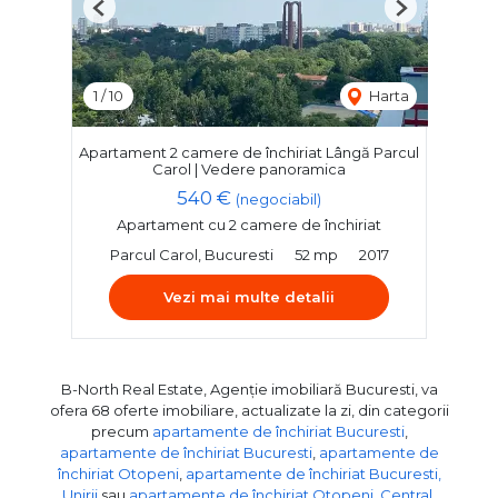
Previous
Next
1
/
10
Harta
Apartament 2 camere de închiriat Lângă Parcul
Carol | Vedere panoramica
540 €
(negociabil)
Apartament cu 2 camere de închiriat
Parcul Carol, Bucuresti
52 mp
2017
Vezi mai multe detalii
B-North Real Estate, Agenție imobiliară Bucuresti, va
ofera 68 oferte imobiliare, actualizate la zi, din categorii
precum
apartamente de închiriat Bucuresti
,
apartamente de închiriat Bucuresti
,
apartamente de
închiriat Otopeni
,
apartamente de închiriat Bucuresti,
Unirii
sau
apartamente de închiriat Otopeni, Central
.