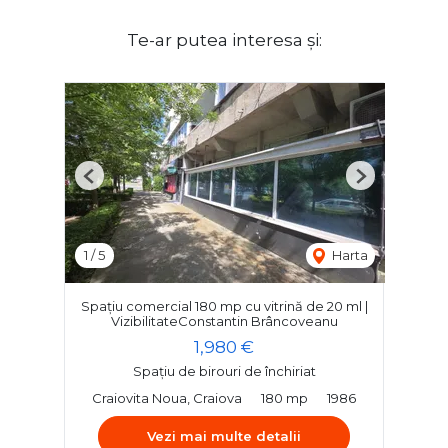
Te-ar putea interesa și:
Previous
Next
1
/
5
Harta
Spațiu comercial 180 mp cu vitrină de 20 ml |
VizibilitateConstantin Brâncoveanu
1,980 €
Spațiu de birouri de închiriat
Craiovita Noua, Craiova
180 mp
1986
Vezi mai multe detalii