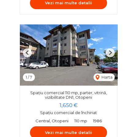
Vezi mai multe detalii
Previous
Next
1
/
7
Harta
Spațiu comercial 110 mp, parter, vitrină,
vizibilitate DN1, Otopeni
1,650 €
Spațiu comercial de închiriat
Central, Otopeni
110 mp
1986
Vezi mai multe detalii