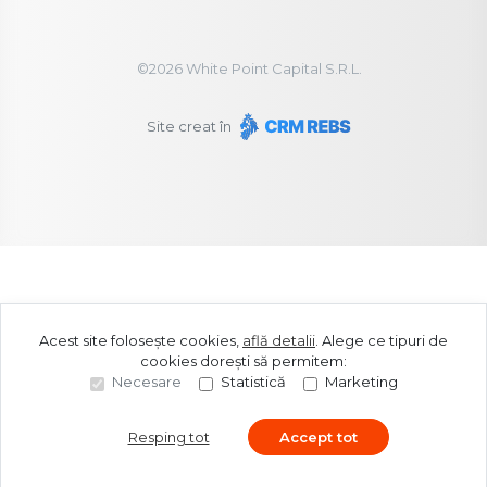
©
2026
White Point Capital S.R.L.
Site creat în
Acest site folosește cookies,
află detalii
.
Alege ce tipuri de
cookies dorești să permitem:
Necesare
Statistică
Marketing
Resping tot
Accept tot