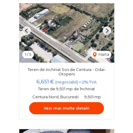
Previous
Next
1
/
5
Harta
Teren de inchiriat Sos de Centura - Odai-
Otopeni
6,651 €
(negociabil) + 21% TVA
Teren de 9,501 mp de închiriat
Centura Nord, Bucuresti
9,501 mp
Vezi mai multe detalii