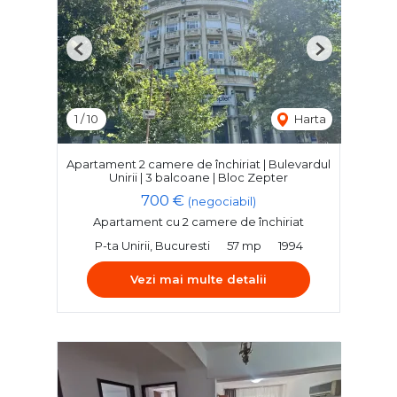
Previous
Next
1
/
10
Harta
Apartament 2 camere de închiriat | Bulevardul
Unirii | 3 balcoane | Bloc Zepter
700 €
(negociabil)
Apartament cu 2 camere de închiriat
P-ta Unirii, Bucuresti
57 mp
1994
Vezi mai multe detalii