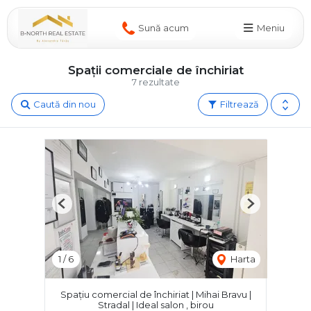
Sună acum
Meniu
Spații comerciale de închiriat
7 rezultate
Caută din nou
Filtrează
Previous
Next
1
/
6
Harta
Spațiu comercial de închiriat | Mihai Bravu |
Stradal | Ideal salon , birou