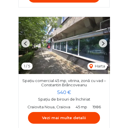
Previous
Next
1
/
5
Harta
Spațiu comercial 45 mp, vitrina, zonă cu vad –
Constantin Brâncoveanu
540 €
Spațiu de birouri de închiriat
Craiovita Noua, Craiova
45 mp
1986
Vezi mai multe detalii