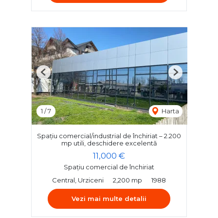
Previous
Next
1
/
7
Harta
Spațiu comercial/industrial de închiriat – 2.200
mp utili, deschidere excelentă
11,000 €
Spațiu comercial de închiriat
Central, Urziceni
2,200 mp
1988
Vezi mai multe detalii