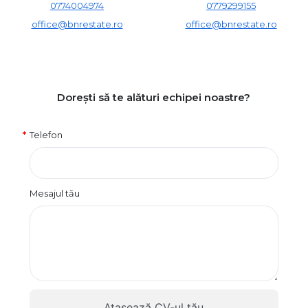
0774004974
0779299155
office@bnrestate.ro
office@bnrestate.ro
Dorești să te alături echipei noastre?
Telefon
Mesajul tău
Atașează CV-ul tău