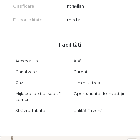
Clasificare
Intravilan
📞 Pentru informații suplimentare și programarea unei
vizionări,
Disponibilitate
Imediat
contactați B-North Real Estate – consultanță profesionistă de
la listare până la notariat.
Facilități
Acces auto
Apă
Canalizare
Curent
Gaz
Iluminat stradal
Mijloace de transport în
Oportunitate de investiții
comun
Străzi asfaltate
Utilități în zonă