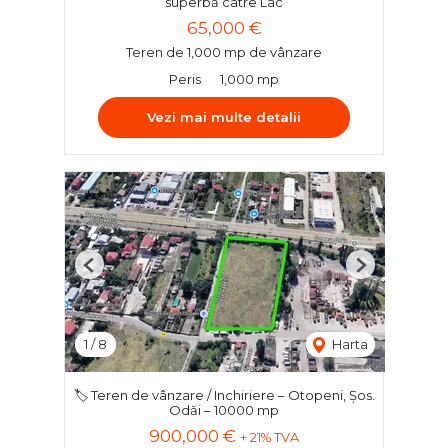
superbă catre Lac
65,000 €
Teren de 1,000 mp de vânzare
Peris
1,000 mp
Vezi mai multe detalii
Previous
Next
1
/
8
Harta
🏷️ Teren de vânzare / Inchiriere – Otopeni, Șos.
Odăi – 10000 mp
900,000 €
+ 21% TVA