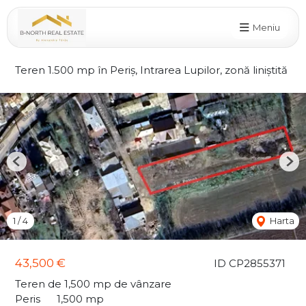
Meniu
Teren 1.500 mp în Periș, Intrarea Lupilor, zonă liniștită
Previous
Nex
1
/
4
Harta
43,500 €
ID CP2855371
Teren de 1,500 mp de vânzare
Peris
1,500 mp