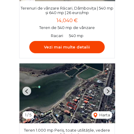
Terenuri de vânzare Răcari, Dâmbovița | 540 mp
și 640 mp | 26 euro/mp
14,040 €
Teren de 540 mp de vânzare
Racari
540 mp
Vezi mai multe detalii
Previous
Next
1
/
5
Harta
Teren 1.000 mp Periș, toate utilitățile, vedere