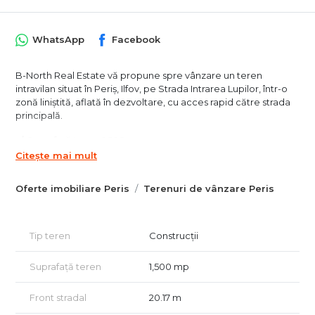
WhatsApp
Facebook
B-North Real Estate vă propune spre vânzare un teren
intravilan situat în Periș, Ilfov, pe Strada Intrarea Lupilor, într-o
zonă liniștită, aflată în dezvoltare, cu acces rapid către strada
principală.
📐 Suprafață teren: 1.500 mp
📏 Deschidere: 20,17 ml
Citește mai mult
📍 Localizare: Periș – zonă rezidențială în creștere
⚡ Utilități: apă, gaz, curent electric, canalizare
Oferte imobiliare Peris
Terenuri de vânzare Peris
🏗 Regim: intravilan – ideal pentru construcție locuință
individuală sau investiție
Avantaje:
Tip teren
Construcții
Zonă aerisită și liniștită, potrivită pentru rezidențial
Utilități complete la limită de proprietate
Suprafață teren
1,500 mp
Deschidere generoasă la stradă
Acces facil către arterele principale
Front stradal
20.17 m
Potențial bun de creștere a valorii în timp