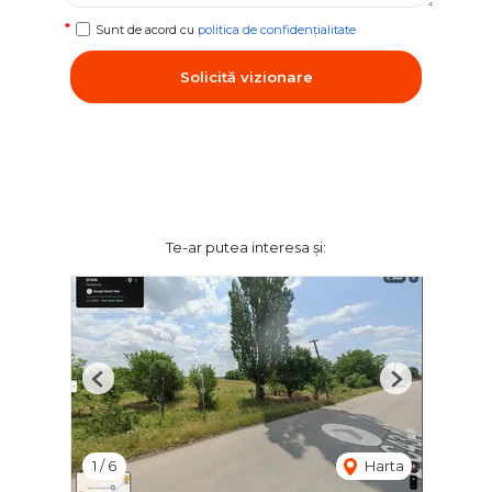
Sunt de acord cu
politica de confidențialitate
Solicită vizionare
Te-ar putea interesa și:
Previous
Next
1
/
6
Harta