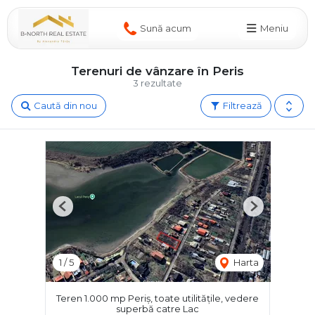
Sună acum
Meniu
Terenuri de vânzare în Peris
3 rezultate
Caută din nou
Filtrează
Previous
Next
1
/
5
Harta
Teren 1.000 mp Periș, toate utilitățile, vedere
superbă catre Lac