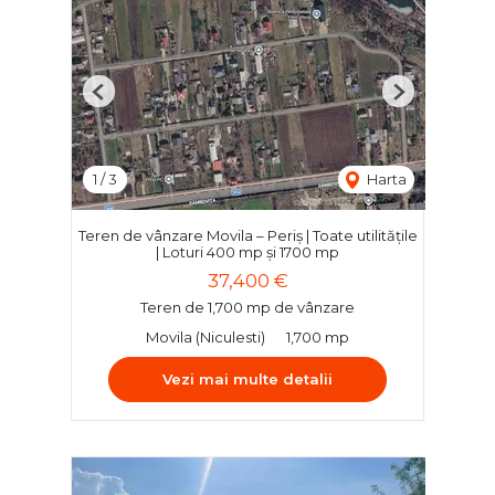
Previous
Next
1
/
3
Harta
Teren de vânzare Movila – Periș | Toate utilitățile
| Loturi 400 mp și 1700 mp
37,400 €
Teren de 1,700 mp de vânzare
Movila (Niculesti)
1,700 mp
Vezi mai multe detalii