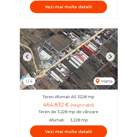
Vezi mai multe detalii
Previous
Next
1
/
4
Harta
Teren Afumati A0 3228 mp
464,832 €
(negociabil)
Teren de 3,228 mp de vânzare
Afumati
3,228 mp
Vezi mai multe detalii