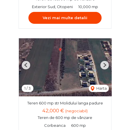
Exterior Sud, Otopeni
10,000 mp
Vezi mai multe detalii
Previous
Next
1
/
3
Harta
Teren 600 mp str Molidului langa padure
42,000 €
(negociabil)
Teren de 600 mp de vânzare
Corbeanca
600 mp