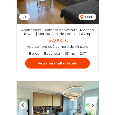
1
/
8
Harta
Apartament 2 camere de vânzare | Monaco
Towers | Metrou Dimitrie Leonida | 63 mp
160,000 €
Apartament cu 2 camere de vânzare
Berceni, Bucuresti
63 mp
2011
Vezi mai multe detalii
Previous
Next