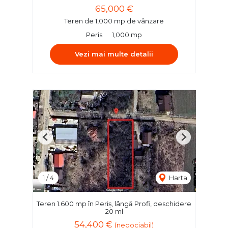
65,000 €
Teren de 1,000 mp de vânzare
Peris
1,000 mp
Vezi mai multe detalii
Previous
Next
1
/
4
Harta
Teren 1.600 mp în Periș, lângă Profi, deschidere
20 ml
54,400 €
(negociabil)