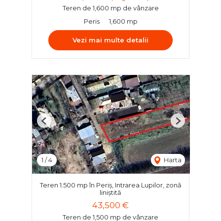
Teren de 1,600 mp de vânzare
Peris
1,600 mp
Vezi mai multe detalii
Previous
Next
1
/
4
Harta
Teren 1.500 mp în Periș, Intrarea Lupilor, zonă
liniștită
43,500 €
Teren de 1,500 mp de vânzare