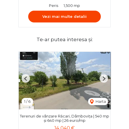
Peris
1,500 mp
Vezi mai multe detalii
Te-ar putea interesa și:
Previous
Next
1
/
6
Harta
Terenuri de vânzare Răcari, Dâmbovița | 540 mp
și 640 mp | 26 euro/mp
14,040 €