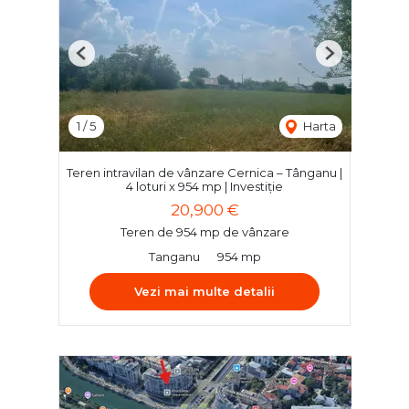
Previous
Next
1
/
5
Harta
Teren intravilan de vânzare Cernica – Tânganu |
4 loturi x 954 mp | Investiție
20,900 €
Teren de 954 mp de vânzare
Tanganu
954 mp
Vezi mai multe detalii