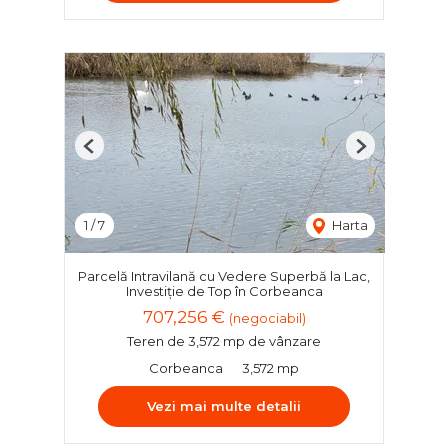
Previous
Next
1
/
7
Harta
Parcelă Intravilană cu Vedere Superbă la Lac,
Investiție de Top în Corbeanca
707,256 €
(negociabil)
Teren de 3,572 mp de vânzare
Corbeanca
3,572 mp
Vezi mai multe detalii