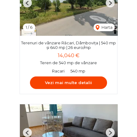
Previous
Next
1
/
6
Harta
Terenuri de vânzare Răcari, Dâmbovița | 540 mp
și 640 mp | 26 euro/mp
14,040 €
Teren de 540 mp de vânzare
Racari
540 mp
Vezi mai multe detalii
Previous
Next