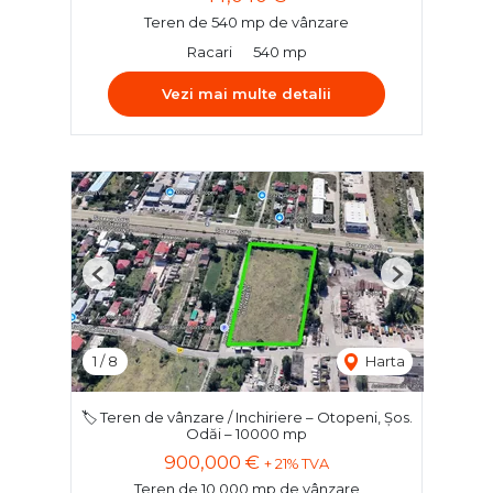
Teren de 540 mp de vânzare
Racari
540 mp
Vezi mai multe detalii
Previous
Next
1
/
8
Harta
🏷️ Teren de vânzare / Inchiriere – Otopeni, Șos.
Odăi – 10000 mp
900,000 €
+ 21% TVA
Teren de 10,000 mp de vânzare