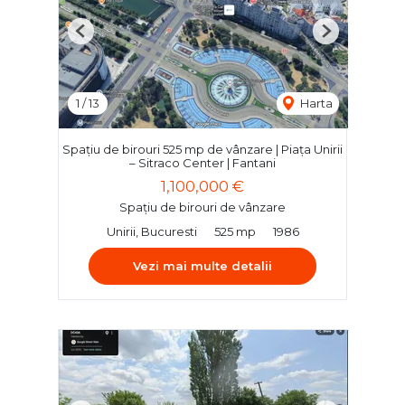
Previous
Next
1
/
13
Harta
Spațiu de birouri 525 mp de vânzare | Piața Unirii
– Sitraco Center | Fantani
1,100,000 €
Spațiu de birouri de vânzare
Unirii, Bucuresti
525 mp
1986
Vezi mai multe detalii