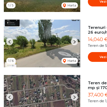
Vezi
1
/
5
Harta
Terenuri
26 euro
14,040 
Previous
Next
Teren de 
Vezi
1
/
6
Harta
Teren de 
mp și 17
37,400 
Previous
Next
Teren de 