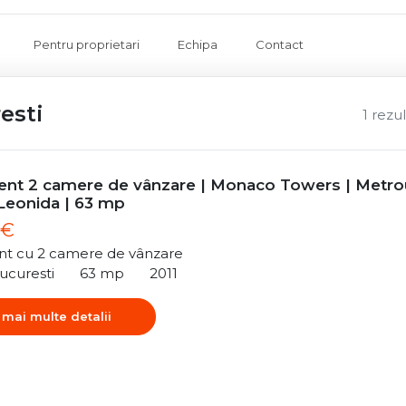
Pentru proprietari
Echipa
Contact
esti
1 rezu
nt 2 camere de vânzare | Monaco Towers | Metro
 Leonida | 63 mp
 €
t cu 2 camere de vânzare
ucuresti
63 mp
2011
 mai multe detalii