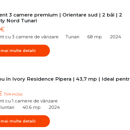
nt 3 camere premium | Orientare sud | 2 băi | 2
ity Nord Tunari
 €
t cu 3 camere de vânzare
Tunari
68 mp
2024
 mai multe detalii
u în Ivory Residence Pipera | 43,7 mp | Ideal pent
 €
TVA inclus
t cu 1 camere de vânzare
luntari
40.6 mp
2024
 mai multe detalii