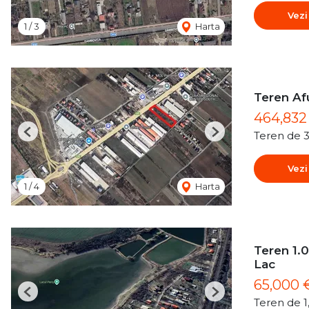
Vezi
1
/
3
Harta
Teren Af
464,83
Teren de 
Previous
Next
Vezi
1
/
4
Harta
Teren 1.0
Lac
65,000 
Previous
Next
Teren de 