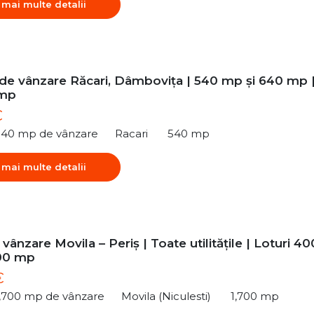
 mai multe detalii
 de vânzare Răcari, Dâmbovița | 540 mp și 640 mp 
/mp
€
540 mp de vânzare
Racari
540 mp
 mai multe detalii
vânzare Movila – Periș | Toate utilitățile | Loturi 40
00 mp
€
1,700 mp de vânzare
Movila (Niculesti)
1,700 mp