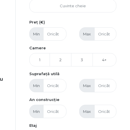
Preț (€)
Min
Max
Camere
1
2
3
4+
Suprafață utilă
ru
Min
Max
An construcție
Min
Max
Etaj