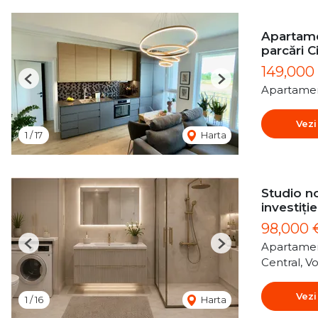
Apartame
parcări C
149,000
Previous
Next
Apartamen
Vezi
1
/
17
Harta
Studio no
investiție
98,000
Apartamen
Previous
Next
Central, Vo
Vezi
1
/
16
Harta