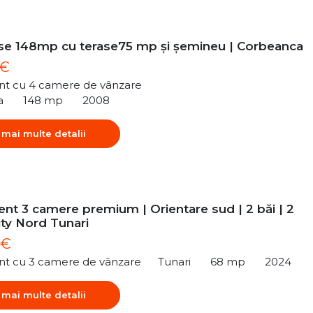
e 148mp cu terase75 mp și șemineu | Corbeanca
 €
t cu 4 camere de vânzare
a
148 mp
2008
 mai multe detalii
nt 3 camere premium | Orientare sud | 2 băi | 2
ity Nord Tunari
 €
t cu 3 camere de vânzare
Tunari
68 mp
2024
 mai multe detalii