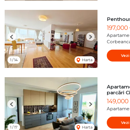
Penthous
197,000
Apartamen
Previous
Next
Corbeanc
Vezi
1
/
14
Harta
Apartame
parcări C
149,000
Previous
Next
Apartamen
Vezi
1
/
17
Harta