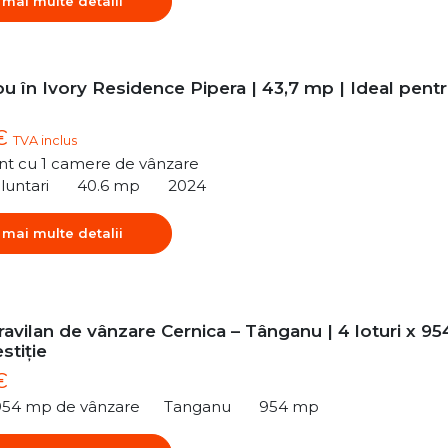
 mai multe detalii
u în Ivory Residence Pipera | 43,7 mp | Ideal pent
 €
TVA inclus
t cu 1 camere de vânzare
luntari
40.6 mp
2024
 mai multe detalii
ravilan de vânzare Cernica – Tânganu | 4 loturi x 95
stiție
€
954 mp de vânzare
Tanganu
954 mp