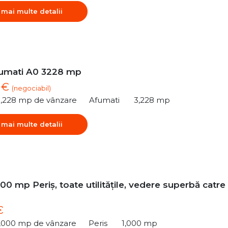
 mai multe detalii
umati A0 3228 mp
2 €
(negociabil)
3,228 mp de vânzare
Afumati
3,228 mp
 mai multe detalii
00 mp Periș, toate utilitățile, vedere superbă catre
€
1,000 mp de vânzare
Peris
1,000 mp