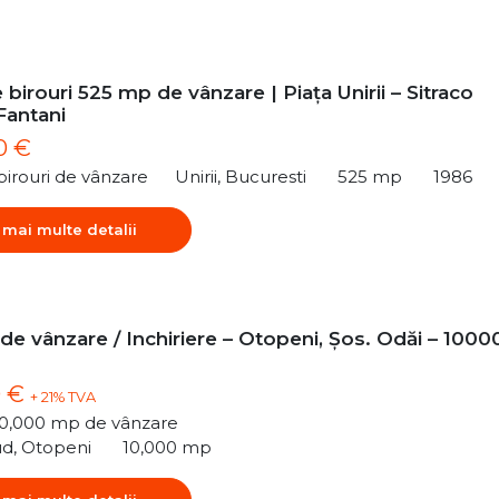
 birouri 525 mp de vânzare | Piața Unirii – Sitraco
Fantani
0 €
birouri de vânzare
Unirii, Bucuresti
525 mp
1986
 mai multe detalii
 de vânzare / Inchiriere – Otopeni, Șos. Odăi – 1000
0 €
+ 21% TVA
10,000 mp de vânzare
ud, Otopeni
10,000 mp