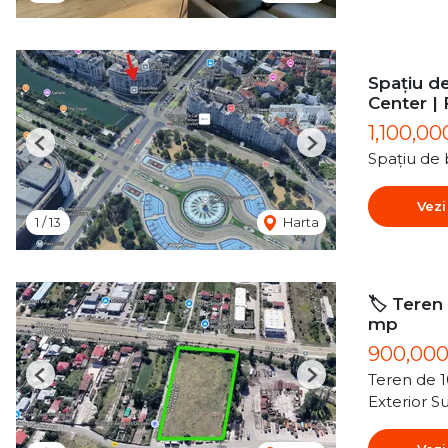
Spațiu de
Center | 
1,100,00
Previous
Next
Spațiu de 
Vezi
1
/
13
Harta
🏷️ Teren
mp
900,00
Teren de 
Previous
Next
Exterior S