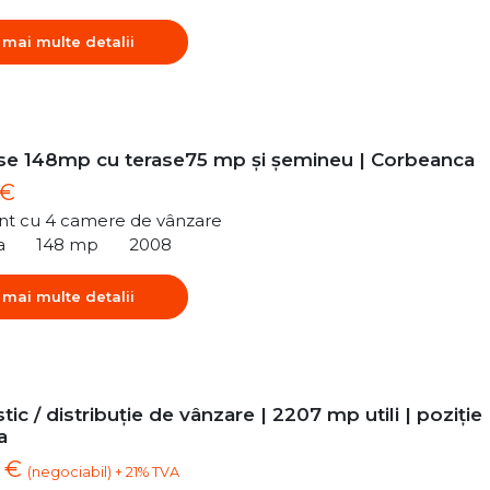
 mai multe detalii
e 148mp cu terase75 mp și șemineu | Corbeanca
 €
t cu 4 camere de vânzare
a
148 mp
2008
 mai multe detalii
tic / distribuție de vânzare | 2207 mp utili | poziție
a
0 €
(negociabil) + 21% TVA