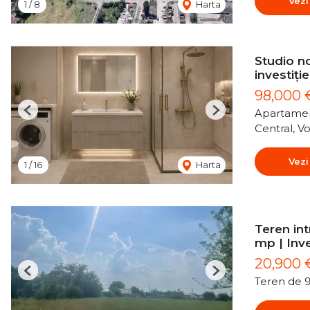
Vezi
1
/
8
Harta
Studio no
investiție
98,000
Apartamen
Previous
Next
Central, Vo
Vezi
1
/
16
Harta
Teren int
mp | Inve
20,900 
Previous
Next
Teren de 