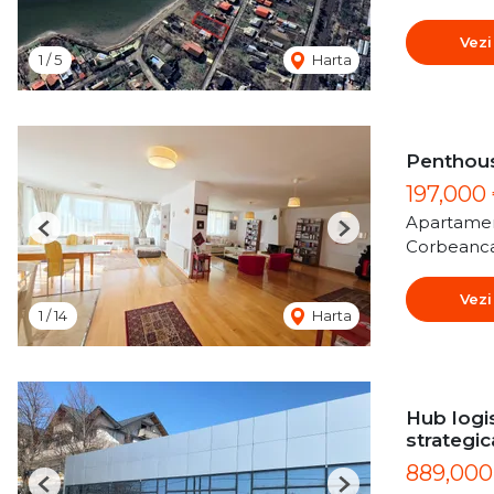
Vezi
1
/
5
Harta
Penthous
197,000
Apartamen
Previous
Next
Corbeanc
Vezi
1
/
14
Harta
Hub logis
strategic
889,00
Previous
Next