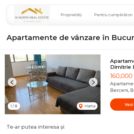
Proprietăți
Pentru cumpărători
Apartamente de vânzare în Bucur
Apartame
Dimitrie
160,000
Apartamen
Previous
Next
Berceni, B
Vezi
1
/
8
Harta
Te-ar putea interesa și: