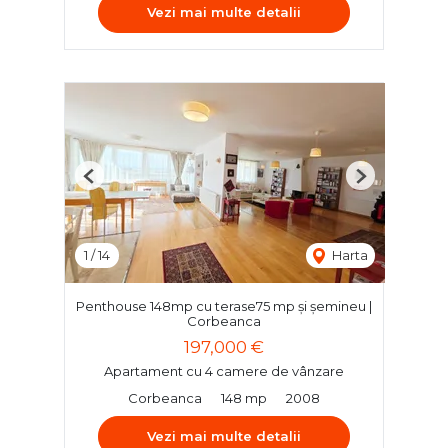
Vezi mai multe detalii
Previous
Next
1
/
14
Harta
Penthouse 148mp cu terase75 mp și șemineu |
Corbeanca
197,000 €
Apartament cu 4 camere de vânzare
Corbeanca
148 mp
2008
Vezi mai multe detalii