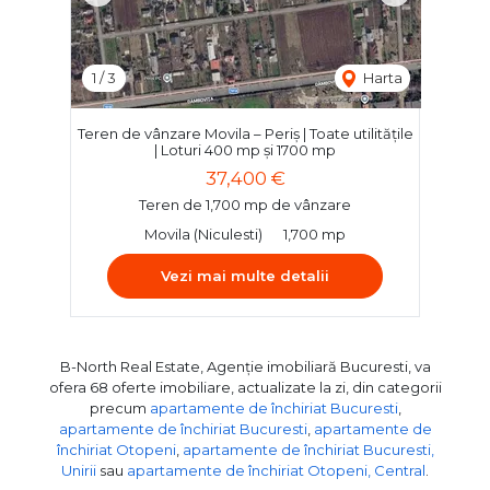
1
/
3
Harta
Teren de vânzare Movila – Periș | Toate utilitățile
| Loturi 400 mp și 1700 mp
37,400 €
Teren de 1,700 mp de vânzare
Movila (Niculesti)
1,700 mp
Vezi mai multe detalii
B-North Real Estate, Agenție imobiliară Bucuresti, va
ofera 68 oferte imobiliare, actualizate la zi, din categorii
precum
apartamente de închiriat Bucuresti
,
apartamente de închiriat Bucuresti
,
apartamente de
închiriat Otopeni
,
apartamente de închiriat Bucuresti,
Unirii
sau
apartamente de închiriat Otopeni, Central
.