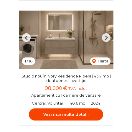
Previous
Next
1
/
16
Harta
Studio nou în Ivory Residence Pipera | 43,7 mp |
Ideal pentru investiție
98,000 €
TVA inclus
Apartament cu 1 camere de vânzare
Central, Voluntari
40.6 mp
2024
Vezi mai multe detalii