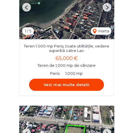
Previous
Next
1
/
5
Harta
Teren 1.000 mp Periș, toate utilitățile, vedere
superbă catre Lac
65,000 €
Teren de 1,000 mp de vânzare
Peris
1,000 mp
Vezi mai multe detalii