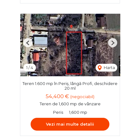
Previous
Next
1
/
4
Harta
Teren 1.600 mp în Periș, lângă Profi, deschidere
20 ml
54,400 €
(negociabil)
Teren de 1,600 mp de vânzare
Peris
1,600 mp
Vezi mai multe detalii