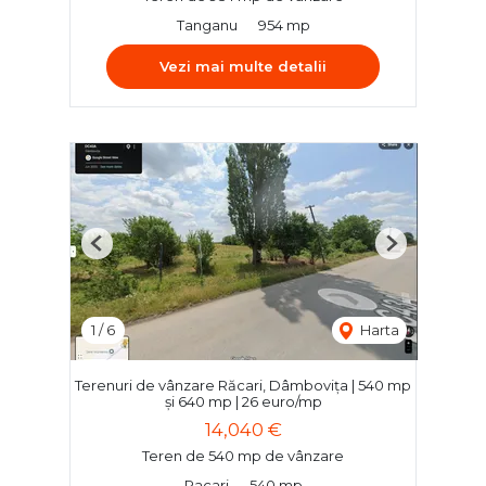
Tanganu
954 mp
Vezi mai multe detalii
Previous
Next
1
/
6
Harta
Terenuri de vânzare Răcari, Dâmbovița | 540 mp
și 640 mp | 26 euro/mp
14,040 €
Teren de 540 mp de vânzare
Racari
540 mp