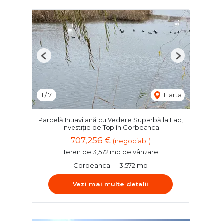
Previous
Next
1
/
7
Harta
Parcelă Intravilană cu Vedere Superbă la Lac,
Investiție de Top în Corbeanca
707,256 €
(negociabil)
Teren de 3,572 mp de vânzare
Corbeanca
3,572 mp
Vezi mai multe detalii