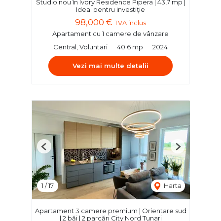
Studio nou în Ivory Residence Pipera | 43,7 mp |
Ideal pentru investiție
98,000 €
TVA inclus
Apartament cu 1 camere de vânzare
Central, Voluntari
40.6 mp
2024
Vezi mai multe detalii
Previous
Next
1
/
17
Harta
Apartament 3 camere premium | Orientare sud
| 2 băi | 2 parcări City Nord Tunari