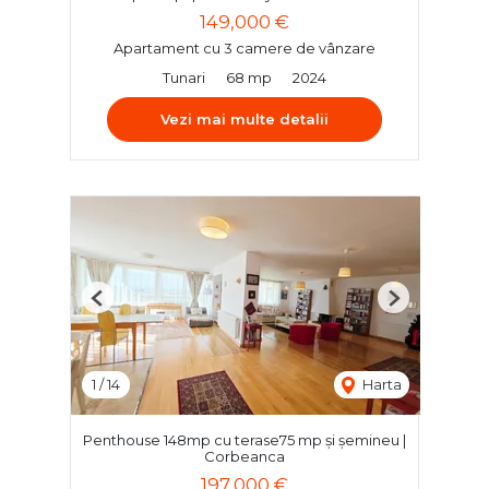
149,000 €
Apartament cu 3 camere de vânzare
Tunari
68 mp
2024
Vezi mai multe detalii
Previous
Next
1
/
14
Harta
Penthouse 148mp cu terase75 mp și șemineu |
Corbeanca
197,000 €