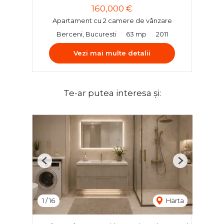
160,000 €
Apartament cu 2 camere de vânzare
Berceni, Bucuresti
63 mp
2011
Vezi mai multe detalii
Te-ar putea interesa și:
Previous
Next
1
/
16
Harta