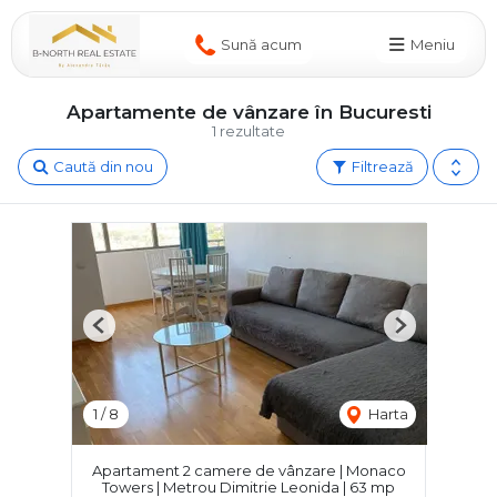
Sună acum
Meniu
Apartamente de vânzare în Bucuresti
1 rezultate
Caută din nou
Filtrează
Previous
Next
1
/
8
Harta
Apartament 2 camere de vânzare | Monaco
Towers | Metrou Dimitrie Leonida | 63 mp