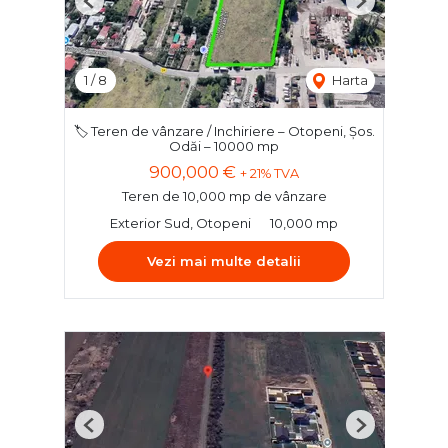
Previous
Next
1
/
8
Harta
🏷️ Teren de vânzare / Inchiriere – Otopeni, Șos.
Odăi – 10000 mp
900,000 €
+ 21% TVA
Teren de 10,000 mp de vânzare
Exterior Sud, Otopeni
10,000 mp
Vezi mai multe detalii
Previous
Next