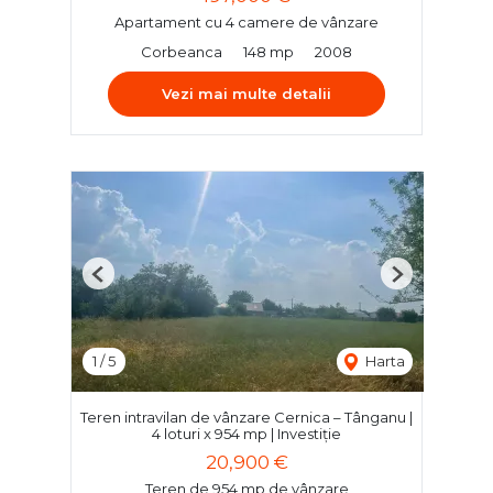
Apartament cu 4 camere de vânzare
Corbeanca
148 mp
2008
Vezi mai multe detalii
Previous
Next
1
/
5
Harta
Teren intravilan de vânzare Cernica – Tânganu |
4 loturi x 954 mp | Investiție
20,900 €
Teren de 954 mp de vânzare