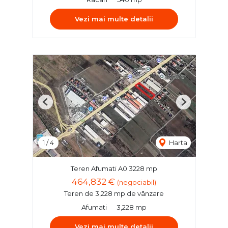
Vezi mai multe detalii
Previous
Next
1
/
4
Harta
Teren Afumati A0 3228 mp
464,832 €
(negociabil)
Teren de 3,228 mp de vânzare
Afumati
3,228 mp
Vezi mai multe detalii