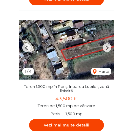
Previous
Next
1
/
4
Harta
Teren 1.500 mp în Periș, Intrarea Lupilor, zonă
liniștită
43,500 €
Teren de 1,500 mp de vânzare
Peris
1,500 mp
Vezi mai multe detalii