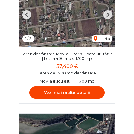
Previous
Next
1
/
3
Harta
Teren de vânzare Movila – Periș | Toate utilitățile
| Loturi 400 mp și 1700 mp
37,400 €
Teren de 1,700 mp de vânzare
Movila (Niculesti)
1,700 mp
Vezi mai multe detalii