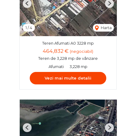
Previous
Next
1
/
4
Harta
Teren Afumati A0 3228 mp
464,832 €
(negociabil)
Teren de 3,228 mp de vânzare
Afumati
3,228 mp
Vezi mai multe detalii
Previous
Next