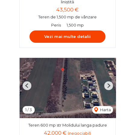
liniștită
43,500 €
Teren de 1,500 mp de vânzare
Peris
1,500 mp
Vezi mai multe detalii
Previous
Next
1
/
3
Harta
Teren 600 mp str Molidului langa padure
42,000 €
(negociabil)