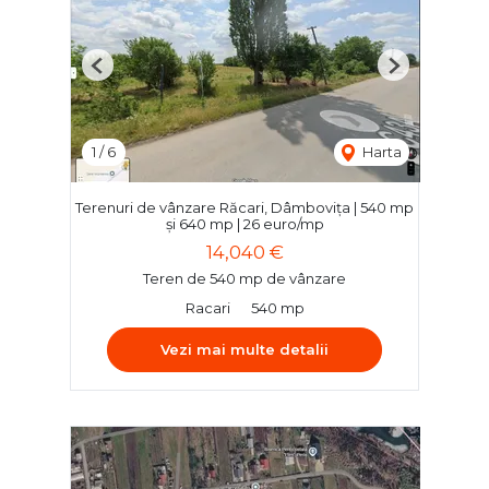
Previous
Next
1
/
6
Harta
Terenuri de vânzare Răcari, Dâmbovița | 540 mp
și 640 mp | 26 euro/mp
14,040 €
Teren de 540 mp de vânzare
Racari
540 mp
Vezi mai multe detalii