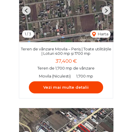
Previous
Next
1
/
3
Harta
Teren de vânzare Movila – Periș | Toate utilitățile
| Loturi 400 mp și 1700 mp
37,400 €
Teren de 1,700 mp de vânzare
Movila (Niculesti)
1,700 mp
Vezi mai multe detalii