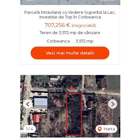
Parcelă Intravilană cu Vedere Superbă la Lac,
Investiție de Top în Corbeanca
707,256 €
(negociabil)
Teren de 3,572 mp de vânzare
Corbeanca
3,572 mp
Vezi mai multe detalii
Previous
Next
1
/
4
Harta