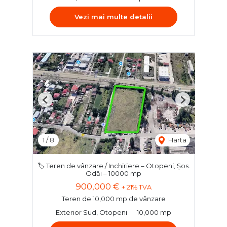
Vezi mai multe detalii
Previous
Next
1
/
8
Harta
🏷️ Teren de vânzare / Inchiriere – Otopeni, Șos.
Odăi – 10000 mp
900,000 €
+ 21% TVA
Teren de 10,000 mp de vânzare
Exterior Sud, Otopeni
10,000 mp