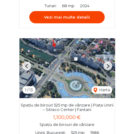
Tunari
68 mp
2024
Vezi mai multe detalii
Previous
Next
1
/
13
Harta
Spațiu de birouri 525 mp de vânzare | Piața Unirii
– Sitraco Center | Fantani
1,100,000 €
Spațiu de birouri de vânzare
Unirii, Bucuresti
525 mp
1986