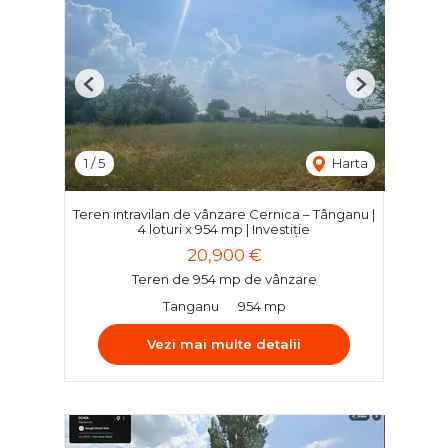
Previous
Next
1
/
5
Harta
Teren intravilan de vânzare Cernica – Tânganu |
4 loturi x 954 mp | Investiție
20,900 €
Teren de 954 mp de vânzare
Tanganu
954 mp
Vezi mai multe detalii