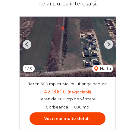
Te-ar putea interesa și:
Previous
Next
1
/
3
Harta
Teren 600 mp str Molidului langa padure
42,000 €
(negociabil)
Teren de 600 mp de vânzare
Corbeanca
600 mp
Vezi mai multe detalii