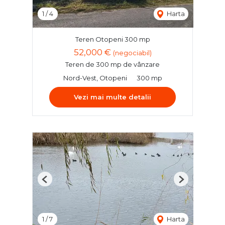
1
/
4
Harta
Teren Otopeni 300 mp
52,000 €
(negociabil)
Teren de 300 mp de vânzare
Nord-Vest, Otopeni
300 mp
Vezi mai multe detalii
Previous
Next
1
/
7
Harta