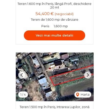
Teren 1.600 mp în Periș, lângă Profi, deschidere
20 ml
54,400 €
(negociabil)
Teren de 1,600 mp de vânzare
Peris
1,600 mp
Vezi mai multe detalii
Previous
Next
1
/
4
Harta
Teren 1.500 mp în Periș, Intrarea Lupilor, zonă