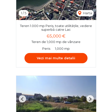
1
/
5
Harta
Teren 1.000 mp Periș, toate utilitățile, vedere
superbă catre Lac
65,000 €
Teren de 1,000 mp de vânzare
Peris
1,000 mp
Vezi mai multe detalii
Previous
Next