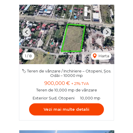
Previous
Next
1
/
8
Harta
🏷️ Teren de vânzare / Inchiriere – Otopeni, Șos.
Odăi – 10000 mp
900,000 €
+ 21% TVA
Teren de 10,000 mp de vânzare
Exterior Sud, Otopeni
10,000 mp
Vezi mai multe detalii