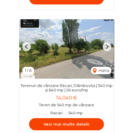
Previous
Next
1
/
6
Harta
Terenuri de vânzare Răcari, Dâmbovița | 540 mp
și 640 mp | 26 euro/mp
14,040 €
Teren de 540 mp de vânzare
Racari
540 mp
Vezi mai multe detalii