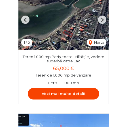
Previous
Next
1
/
5
Harta
Teren 1.000 mp Periș, toate utilitățile, vedere
superbă catre Lac
65,000 €
Teren de 1,000 mp de vânzare
Peris
1,000 mp
Vezi mai multe detalii