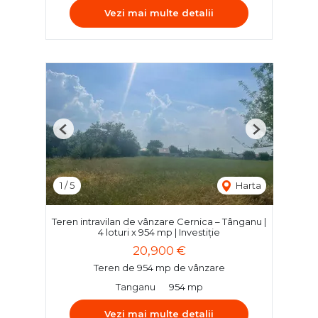
Vezi mai multe detalii
Previous
Next
1
/
5
Harta
Teren intravilan de vânzare Cernica – Tânganu |
4 loturi x 954 mp | Investiție
20,900 €
Teren de 954 mp de vânzare
Tanganu
954 mp
Vezi mai multe detalii