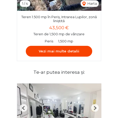
1
/
4
Harta
Teren 1.500 mp în Periș, Intrarea Lupilor, zonă
liniștită
43,500 €
Teren de 1,500 mp de vânzare
Peris
1,500 mp
Vezi mai multe detalii
Te-ar putea interesa și:
Previous
Next