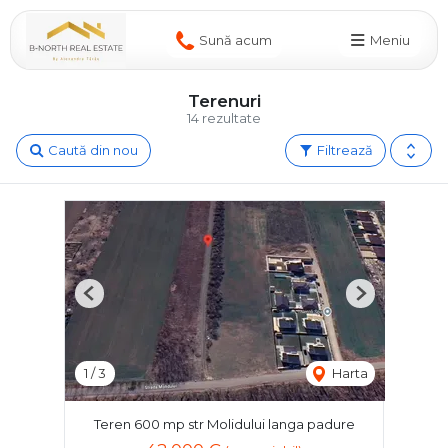
Sună acum
Meniu
Terenuri
14 rezultate
Caută din nou
Filtrează
Previous
Next
1
/
3
Harta
Teren 600 mp str Molidului langa padure