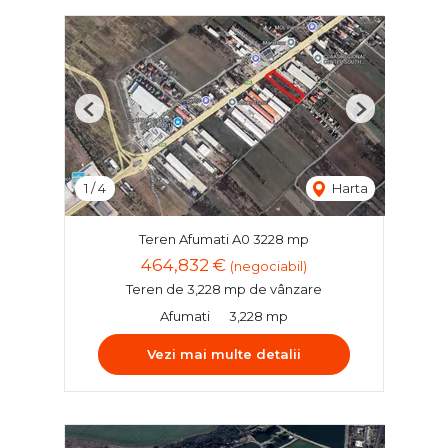
Previous
Next
1
/
4
Harta
Teren Afumati A0 3228 mp
464,832 €
(negociabil)
Teren de 3,228 mp de vânzare
Afumati
3,228 mp
Vezi mai multe detalii