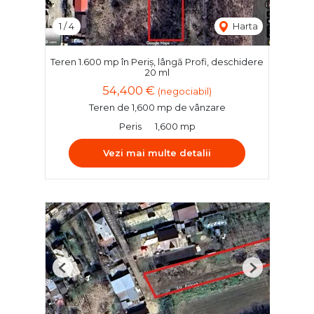
1
/
4
Harta
Teren 1.600 mp în Periș, lângă Profi, deschidere
20 ml
54,400 €
(negociabil)
Teren de 1,600 mp de vânzare
Peris
1,600 mp
Vezi mai multe detalii
Previous
Next