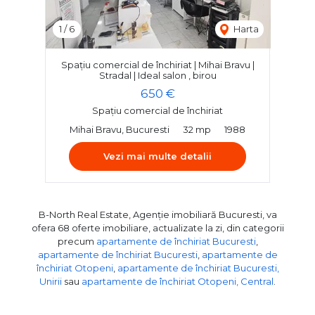
1
/
6
Harta
Spațiu comercial de închiriat | Mihai Bravu |
Stradal | Ideal salon , birou
650 €
Spațiu comercial de închiriat
Mihai Bravu, Bucuresti
32 mp
1988
Vezi mai multe detalii
B-North Real Estate, Agenție imobiliară Bucuresti, va
ofera 68 oferte imobiliare, actualizate la zi, din categorii
precum
apartamente de închiriat Bucuresti
,
apartamente de închiriat Bucuresti
,
apartamente de
închiriat Otopeni
,
apartamente de închiriat Bucuresti,
Unirii
sau
apartamente de închiriat Otopeni, Central
.