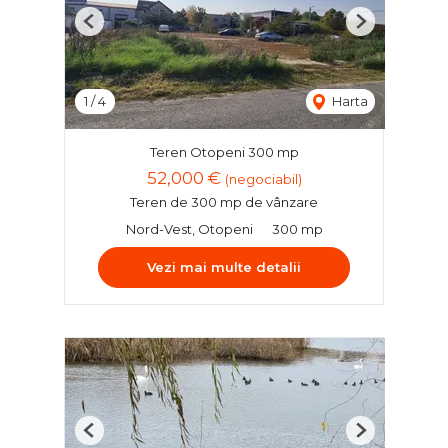
Previous
Next
1
/
4
Harta
Teren Otopeni 300 mp
52,000 €
(negociabil)
Teren de 300 mp de vânzare
Nord-Vest, Otopeni
300 mp
Vezi mai multe detalii
Previous
Next