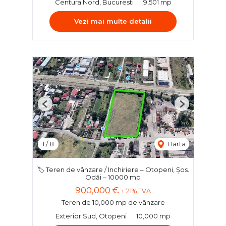
Centura Nord, Bucuresti
9,501 mp
Vezi mai multe detalii
Previous
Next
1
/
8
Harta
🏷️ Teren de vânzare / Inchiriere – Otopeni, Șos.
Odăi – 10000 mp
900,000 €
+ 21% TVA
Teren de 10,000 mp de vânzare
Exterior Sud, Otopeni
10,000 mp