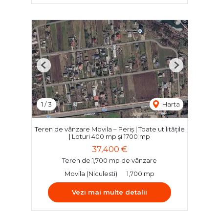
Previous
Next
1
/
3
Harta
Teren de vânzare Movila – Periș | Toate utilitățile
| Loturi 400 mp și 1700 mp
37,400 €
Teren de 1,700 mp de vânzare
Movila (Niculesti)
1,700 mp
Vezi mai multe detalii