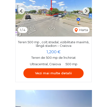
Previous
Next
1
/
4
Harta
Teren 500 mp , colț stradal, vizibilitate maximă,
lângă stadion – Craiova
1,200 €
Teren de 500 mp de închiriat
Ultracentral, Craiova
500 mp
Vezi mai multe detalii