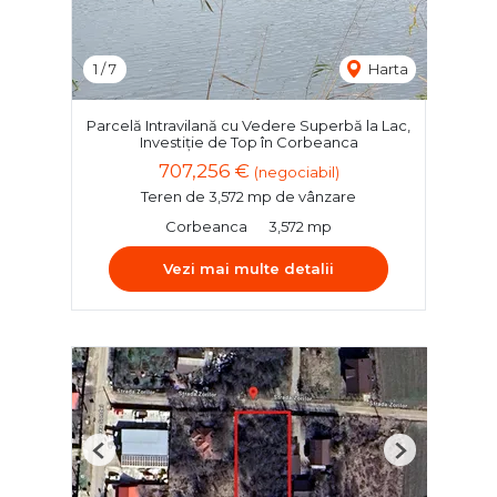
1
/
7
Harta
Parcelă Intravilană cu Vedere Superbă la Lac,
Investiție de Top în Corbeanca
707,256 €
(negociabil)
Teren de 3,572 mp de vânzare
Corbeanca
3,572 mp
Vezi mai multe detalii
Previous
Next