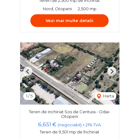
Teren de 2,500 mp de închiriat
Nord, Otopeni
2,500 mp
Vezi mai multe detalii
Previous
Next
1
/
5
Harta
Teren de inchiriat Sos de Centura - Odai-
Otopeni
6,651 €
(negociabil) + 21% TVA
Teren de 9,501 mp de închiriat