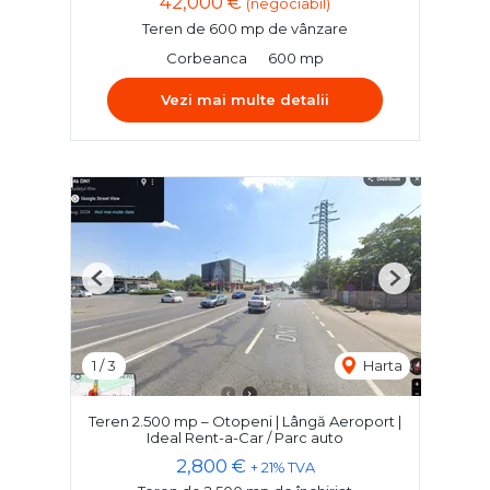
42,000 €
(negociabil)
Teren de 600 mp de vânzare
Corbeanca
600 mp
Vezi mai multe detalii
Previous
Next
1
/
3
Harta
Teren 2.500 mp – Otopeni | Lângă Aeroport |
Ideal Rent-a-Car / Parc auto
2,800 €
+ 21% TVA