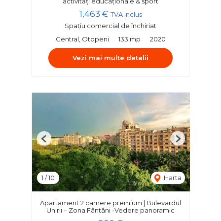
activități educaționale & sport
1,463 €
TVA inclus
Spațiu comercial de închiriat
Central, Otopeni
133 mp
2020
Vezi mai multe detalii
Previous
Next
1
/
10
Harta
Apartament 2 camere premium | Bulevardul
Unirii – Zona Fântâni -Vedere panoramic