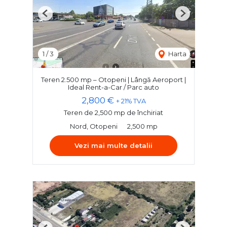
Previous
Next
1
/
3
Harta
Teren 2.500 mp – Otopeni | Lângă Aeroport |
Ideal Rent-a-Car / Parc auto
2,800 €
+ 21% TVA
Teren de 2,500 mp de închiriat
Nord, Otopeni
2,500 mp
Vezi mai multe detalii