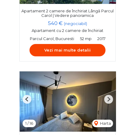
Apartament 2 camere de închiriat Lângă Parcul
Carol | Vedere panoramica
540 €
(negociabil)
Apartament cu 2 camere de închiriat
Parcul Carol, Bucuresti
52 mp
2017
Vezi mai multe detalii
Previous
Next
1
/
16
Harta