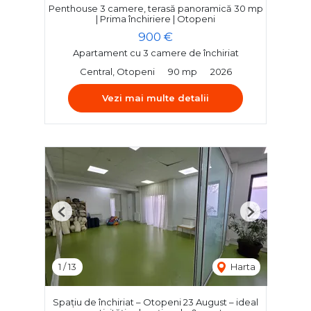
Penthouse 3 camere, terasă panoramică 30 mp
| Prima închiriere | Otopeni
900 €
Apartament cu 3 camere de închiriat
Central, Otopeni
90 mp
2026
Vezi mai multe detalii
Previous
Next
1
/
13
Harta
Spațiu de închiriat – Otopeni 23 August – ideal