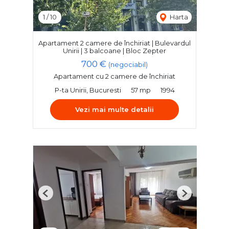
1
/
10
Harta
Apartament 2 camere de închiriat | Bulevardul
Unirii | 3 balcoane | Bloc Zepter
700 €
(negociabil)
Apartament cu 2 camere de închiriat
P-ta Unirii, Bucuresti
57 mp
1994
Vezi mai multe detalii
Previous
Next