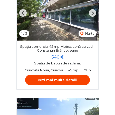
Previous
Next
1
/
5
Harta
Spațiu comercial 45 mp, vitrina, zonă cu vad –
Constantin Brâncoveanu
540 €
Spațiu de birouri de închiriat
Craiovita Noua, Craiova
45 mp
1986
Vezi mai multe detalii