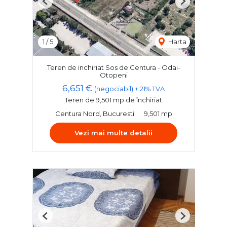
Previous
Next
1
/
5
Harta
Teren de inchiriat Sos de Centura - Odai-
Otopeni
6,651 €
(negociabil) + 21% TVA
Teren de 9,501 mp de închiriat
Centura Nord, Bucuresti
9,501 mp
Vezi mai multe detalii
Previous
Next