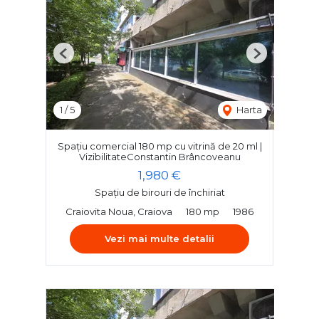
Previous
Next
1
/
5
Harta
Spațiu comercial 180 mp cu vitrină de 20 ml |
VizibilitateConstantin Brâncoveanu
1,980 €
Spațiu de birouri de închiriat
Craiovita Noua, Craiova
180 mp
1986
Vezi mai multe detalii