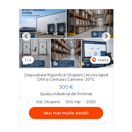
Previous
Next
1
/
4
Harta
Depozitare frigorifică Otopeni | Acces rapid
DN1 și Centura | Camere -20°C
300 €
Spațiu industrial de închiriat
Est, Otopeni
300 mp
2020
Vezi mai multe detalii