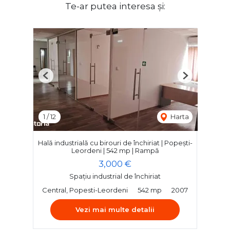
Te-ar putea interesa și:
Previous
Next
1
/
12
Harta
Hală industrială cu birouri de închiriat | Popești-
Leordeni | 542 mp | Rampă
3,000 €
Spațiu industrial de închiriat
Central, Popesti-Leordeni
542 mp
2007
Vezi mai multe detalii