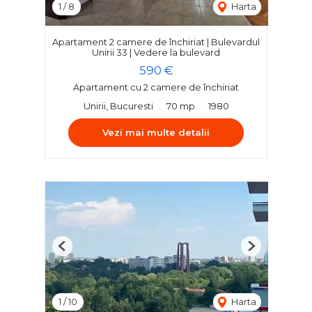
1
/
8
Harta
Apartament 2 camere de închiriat | Bulevardul
Unirii 33 | Vedere la bulevard
590 €
Apartament cu 2 camere de închiriat
Unirii, Bucuresti
70 mp
1980
Vezi mai multe detalii
Previous
Next
1
/
10
Harta