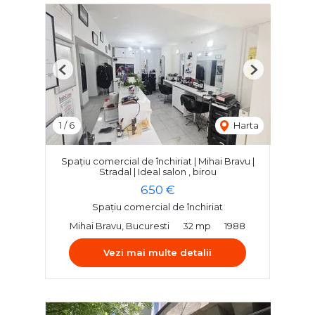
Previous
Next
1
/
6
Harta
Spațiu comercial de închiriat | Mihai Bravu |
Stradal | Ideal salon , birou
650 €
Spațiu comercial de închiriat
Mihai Bravu, Bucuresti
32 mp
1988
Vezi mai multe detalii