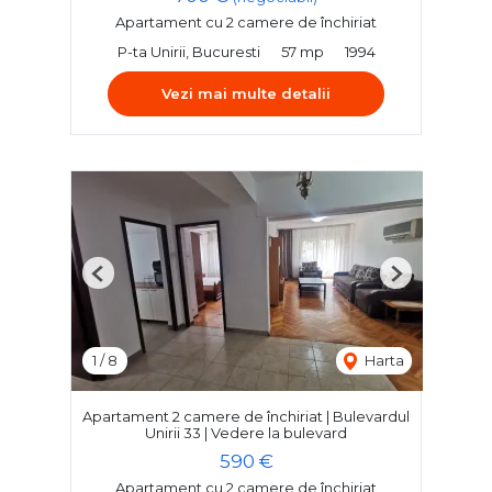
Apartament cu 2 camere de închiriat
P-ta Unirii, Bucuresti
57 mp
1994
Vezi mai multe detalii
Previous
Next
1
/
8
Harta
Apartament 2 camere de închiriat | Bulevardul
Unirii 33 | Vedere la bulevard
590 €
Apartament cu 2 camere de închiriat