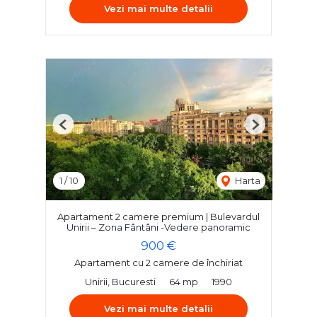
Vezi mai multe detalii
Previous
Next
1
/
10
Harta
Apartament 2 camere premium | Bulevardul
Unirii – Zona Fântâni -Vedere panoramic
900 €
Apartament cu 2 camere de închiriat
Unirii, Bucuresti
64 mp
1990
Vezi mai multe detalii