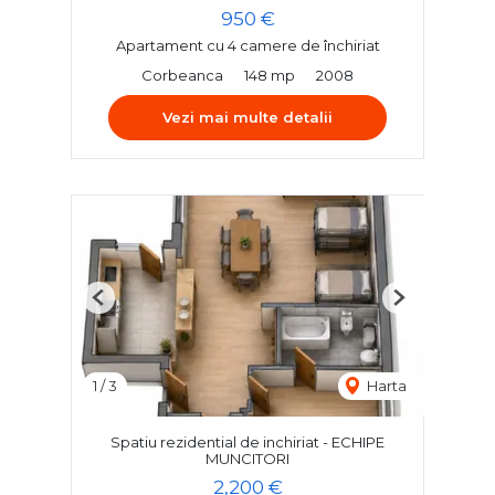
950 €
Apartament cu 4 camere de închiriat
Corbeanca
148 mp
2008
Vezi mai multe detalii
Previous
Next
1
/
3
Harta
Spatiu rezidential de inchiriat - ECHIPE
MUNCITORI
2,200 €