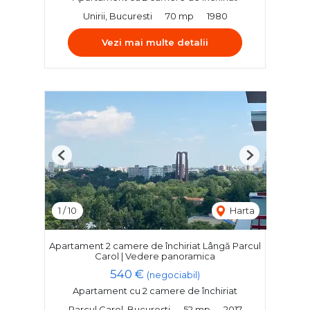
Unirii, Bucuresti
70 mp
1980
Vezi mai multe detalii
Previous
Next
1
/
10
Harta
Apartament 2 camere de închiriat Lângă Parcul
Carol | Vedere panoramica
540 €
(negociabil)
Apartament cu 2 camere de închiriat
Parcul Carol, Bucuresti
52 mp
2017