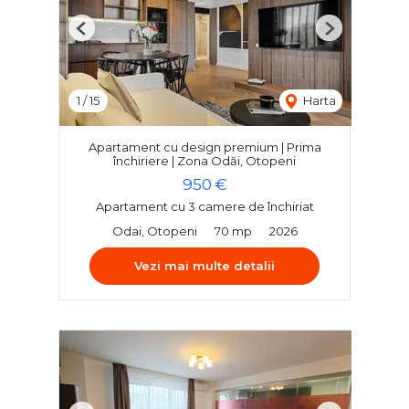
Previous
Next
1
/
15
Harta
Apartament cu design premium | Prima
închiriere | Zona Odăi, Otopeni
950 €
Apartament cu 3 camere de închiriat
Odai, Otopeni
70 mp
2026
Vezi mai multe detalii