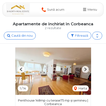
Sună acum
Meniu
Apartamente de închiriat în Corbeanca
2 rezultate
Caută din nou
Filtrează
Previous
Next
1
/
14
Harta
Penthouse 148mp cu terase75 mp și șemineu |
Corbeanca