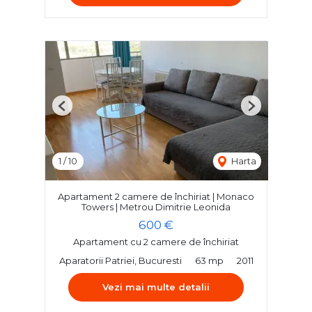
Previous
Next
1
/
10
Harta
Apartament 2 camere de închiriat | Monaco
Towers | Metrou Dimitrie Leonida
600 €
Apartament cu 2 camere de închiriat
Aparatorii Patriei, Bucuresti
63 mp
2011
Vezi mai multe detalii