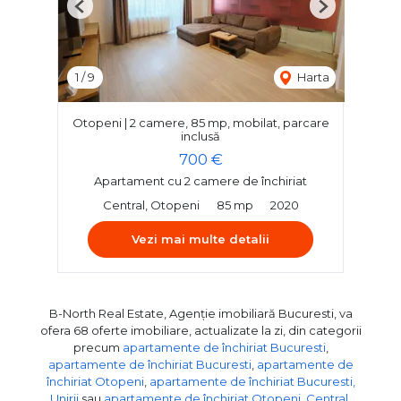
Previous
Next
1
/
9
Harta
Otopeni | 2 camere, 85 mp, mobilat, parcare
inclusă
700 €
Apartament cu 2 camere de închiriat
Central, Otopeni
85 mp
2020
Vezi mai multe detalii
B-North Real Estate, Agenție imobiliară Bucuresti, va
ofera 68 oferte imobiliare, actualizate la zi, din categorii
precum
apartamente de închiriat Bucuresti
,
apartamente de închiriat Bucuresti
,
apartamente de
închiriat Otopeni
,
apartamente de închiriat Bucuresti,
Unirii
sau
apartamente de închiriat Otopeni, Central
.