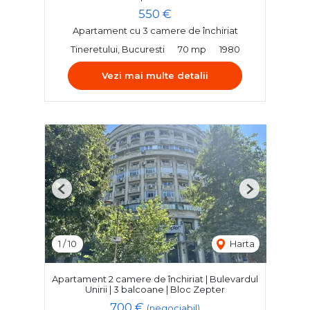
550 €
Apartament cu 3 camere de închiriat
Tineretului, Bucuresti
70 mp
1980
Vezi mai multe detalii
Previous
Next
1
/
10
Harta
Apartament 2 camere de închiriat | Bulevardul
Unirii | 3 balcoane | Bloc Zepter
700 €
(negociabil)