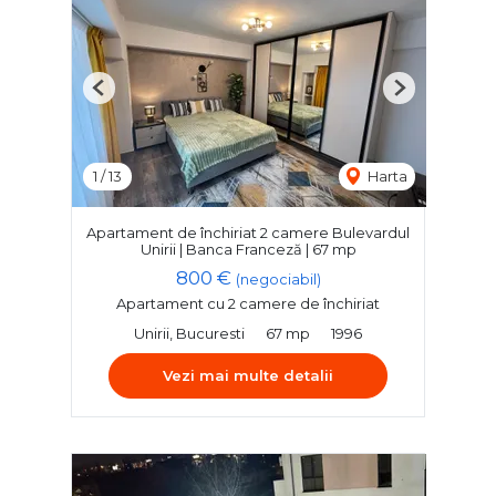
Previous
Next
1
/
13
Harta
Apartament de închiriat 2 camere Bulevardul
Unirii | Banca Franceză | 67 mp
800 €
(negociabil)
Apartament cu 2 camere de închiriat
Unirii, Bucuresti
67 mp
1996
Vezi mai multe detalii