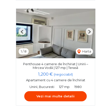
Previous
Next
1
/
8
Harta
Penthouse 4 camere de închiriat | Unirii –
Mircea Vodă | 127 mp | Terasă
1,200 €
(negociabil)
Apartament cu 4 camere de închiriat
Unirii, Bucuresti
127 mp
1980
Vezi mai multe detalii