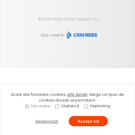
©
2026
White Point Capital S.R.L.
Site creat în
Acest site folosește cookies,
află detalii
.
Alege ce tipuri de
cookies dorești să permitem:
Necesare
Statistică
Marketing
Resping tot
Accept tot