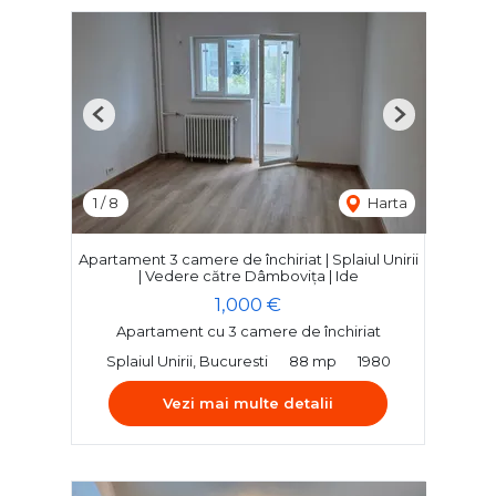
Previous
Next
1
/
8
Harta
Apartament 3 camere de închiriat | Splaiul Unirii
| Vedere către Dâmbovița | Ide
1,000 €
Apartament cu 3 camere de închiriat
Splaiul Unirii, Bucuresti
88 mp
1980
Vezi mai multe detalii