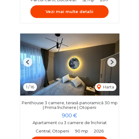
Vezi mai multe detalii
Previous
Next
1
/
16
Harta
Penthouse 3 camere, terasă panoramică 30 mp
| Prima închiriere | Otopeni
900 €
Apartament cu 3 camere de închiriat
Central, Otopeni
90 mp
2026