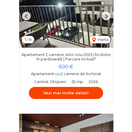
Previous
Next
1
/
8
Harta
Apartament 2 camere, bloc nou 2025 | Încălzire
în pardoseală | Parcare inclusă*
600 €
Apartament cu 2 camere de închiriat
Central, Otopeni
52 mp
2026
Vezi mai multe detalii