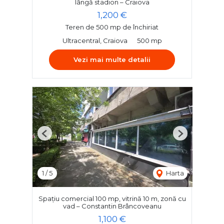
lângă stadion – Craiova
1,200 €
Teren de 500 mp de închiriat
Ultracentral, Craiova
500 mp
Vezi mai multe detalii
Previous
Next
1
/
5
Harta
Spațiu comercial 100 mp, vitrină 10 m, zonă cu
vad – Constantin Brâncoveanu
1,100 €