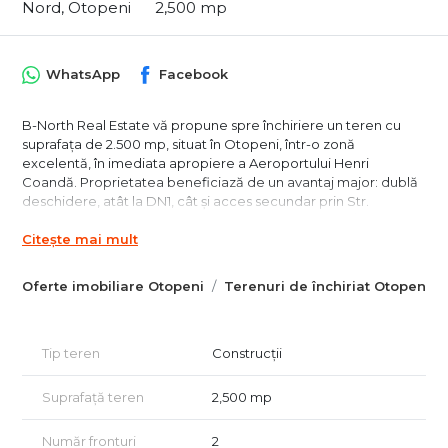
Nord, Otopeni
2,500 mp
WhatsApp
Facebook
B-North Real Estate vă propune spre închiriere un teren cu
suprafața de 2.500 mp, situat în Otopeni, într-o zonă
excelentă, în imediata apropiere a Aeroportului Henri
Coandă. Proprietatea beneficiază de un avantaj major: dublă
deschidere, atât la DN1, cât și acces secundar prin Str.
Constantin Noica – ideal pentru trafic intens, intrare/ieșire
Citește mai mult
separată și organizarea eficientă a fluxului auto.
Potrivit pentru:
Oferte imobiliare Otopeni
Terenuri de închiriat Otopeni
Rent-a-Car (parcare flotă + predare/primire rapidă)
Parcare aeroport pe termen scurt / lung
Showroom auto / expunere și vânzare mașini
Tip teren
Construcții
Activități conexe auto (detailing, pregătire livrări, logistică
ușoară)
Suprafață teren
2,500 mp
Avantaje cheie:
✅ 2.500 mp – suprafață generoasă, ușor de compartimentat
Număr fronturi
2