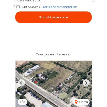
Sunt de acord cu
politica de confidențialitate
Solicită vizionare
Te-ar putea interesa și:
Previous
Next
1
/
5
Harta