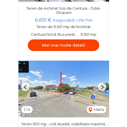
Teren de inchiriat Sos de Centura - Odai-
Otopeni
6,651 €
(negociabil) + 21% TVA
Teren de 9,501 mp de închiriat
Centura Nord, Bucuresti
9,501 mp
Vezi mai multe detalii
Previous
Next
1
/
4
Harta
Teren 500 mp , colț stradal, vizibilitate maximă,