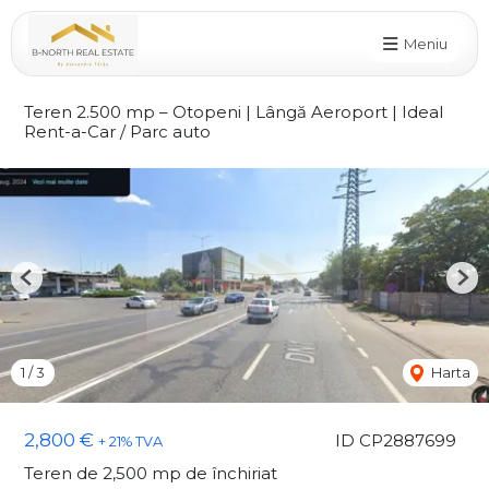
Meniu
Teren 2.500 mp – Otopeni | Lângă Aeroport | Ideal
Rent-a-Car / Parc auto
Previous
Nex
1
/
3
Harta
2,800 €
ID CP2887699
+ 21% TVA
Teren de 2,500 mp de închiriat