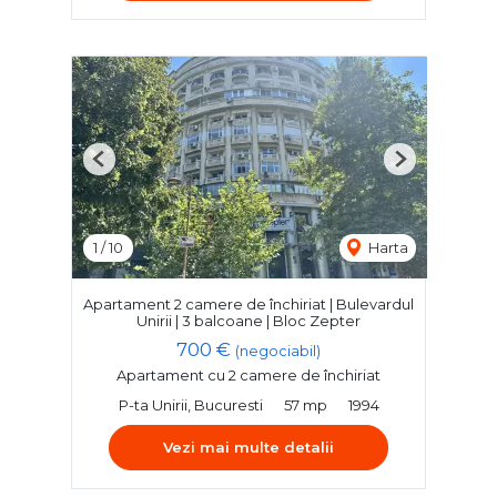
Previous
Next
1
/
10
Harta
Apartament 2 camere de închiriat | Bulevardul
Unirii | 3 balcoane | Bloc Zepter
700 €
(negociabil)
Apartament cu 2 camere de închiriat
P-ta Unirii, Bucuresti
57 mp
1994
Vezi mai multe detalii