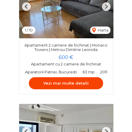
Previous
Next
1
/
10
Harta
Apartament 2 camere de închiriat | Monaco
Towers | Metrou Dimitrie Leonida
600 €
Apartament cu 2 camere de închiriat
Aparatorii Patriei, Bucuresti
63 mp
2011
Vezi mai multe detalii