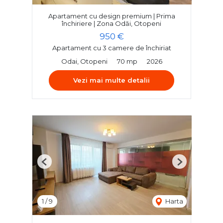
Apartament cu design premium | Prima
închiriere | Zona Odăi, Otopeni
950 €
Apartament cu 3 camere de închiriat
Odai, Otopeni
70 mp
2026
Vezi mai multe detalii
Previous
Next
1
/
9
Harta