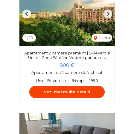
Previous
Next
1
/
10
Harta
Apartament 2 camere premium | Bulevardul
Unirii – Zona Fântâni -Vedere panoramic
900 €
Apartament cu 2 camere de închiriat
Unirii, Bucuresti
64 mp
1990
Vezi mai multe detalii