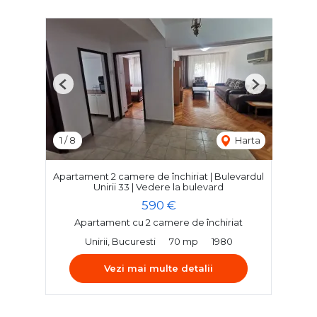
Previous
Next
1
/
8
Harta
Apartament 2 camere de închiriat | Bulevardul
Unirii 33 | Vedere la bulevard
590 €
Apartament cu 2 camere de închiriat
Unirii, Bucuresti
70 mp
1980
Vezi mai multe detalii