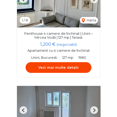
Previous
Next
1
/
8
Harta
Penthouse 4 camere de închiriat | Unirii –
Mircea Vodă | 127 mp | Terasă
1,200 €
(negociabil)
Apartament cu 4 camere de închiriat
Unirii, Bucuresti
127 mp
1980
Vezi mai multe detalii
Previous
Next