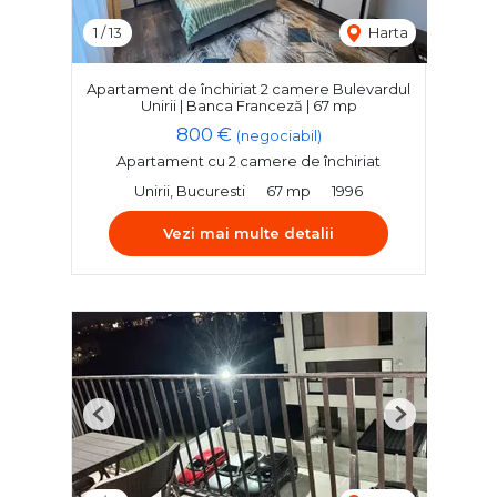
1
/
13
Harta
Apartament de închiriat 2 camere Bulevardul
Unirii | Banca Franceză | 67 mp
800 €
(negociabil)
Apartament cu 2 camere de închiriat
Unirii, Bucuresti
67 mp
1996
Vezi mai multe detalii
Previous
Next