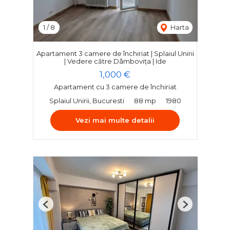
1
/
8
Harta
Apartament 3 camere de închiriat | Splaiul Unirii
| Vedere către Dâmbovița | Ide
1,000 €
Apartament cu 3 camere de închiriat
Splaiul Unirii, Bucuresti
88 mp
1980
Vezi mai multe detalii
Previous
Next