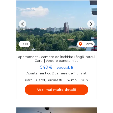
Previous
Next
1
/
10
Harta
Apartament 2 camere de închiriat Lângă Parcul
Carol | Vedere panoramica
540 €
(negociabil)
Apartament cu 2 camere de închiriat
Parcul Carol, Bucuresti
52 mp
2017
Vezi mai multe detalii