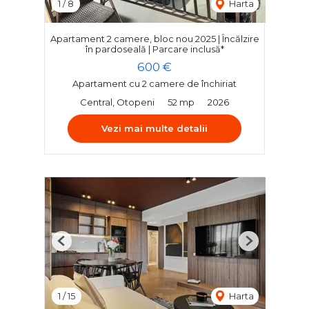
1
/
8
Harta
Apartament 2 camere, bloc nou 2025 | Încălzire
în pardoseală | Parcare inclusă*
600 €
Apartament cu 2 camere de închiriat
Central, Otopeni
52 mp
2026
Vezi mai multe detalii
Previous
Next
1
/
15
Harta