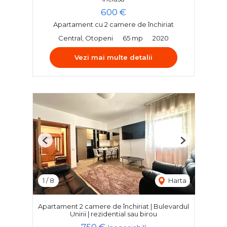
600 €
Apartament cu 2 camere de închiriat
Central, Otopeni
65 mp
2020
Vezi mai multe detalii
Previous
Next
1
/
8
Harta
Apartament 2 camere de închiriat | Bulevardul
Unirii | rezidential sau birou
750 €