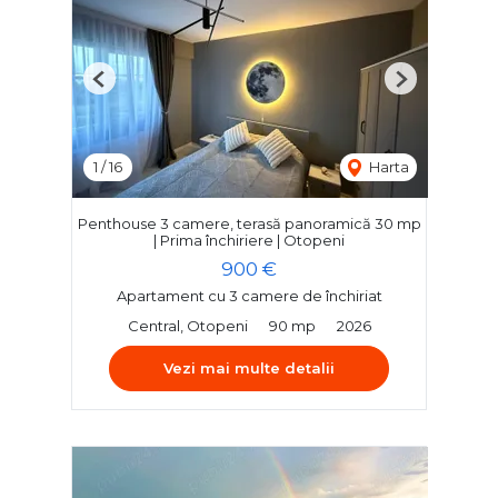
Previous
Next
1
/
16
Harta
Penthouse 3 camere, terasă panoramică 30 mp
| Prima închiriere | Otopeni
900 €
Apartament cu 3 camere de închiriat
Central, Otopeni
90 mp
2026
Vezi mai multe detalii