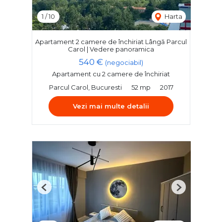
1
/
10
Harta
Apartament 2 camere de închiriat Lângă Parcul
Carol | Vedere panoramica
540 €
(negociabil)
Apartament cu 2 camere de închiriat
Parcul Carol, Bucuresti
52 mp
2017
Vezi mai multe detalii
Previous
Next