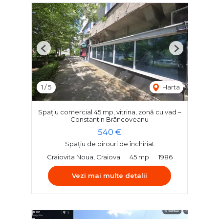
Previous
Next
1
/
5
Harta
Spațiu comercial 45 mp, vitrina, zonă cu vad –
Constantin Brâncoveanu
540 €
Spațiu de birouri de închiriat
Craiovita Noua, Craiova
45 mp
1986
Vezi mai multe detalii