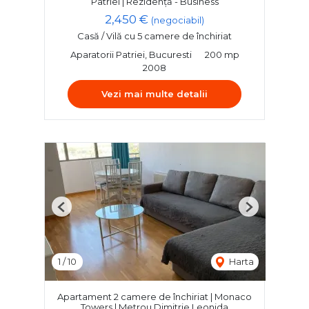
Patriei | Rezidență - Business
2,450 €
(negociabil)
Casă / Vilă cu 5 camere de închiriat
Aparatorii Patriei, Bucuresti
200 mp
2008
Vezi mai multe detalii
Previous
Next
1
/
10
Harta
Apartament 2 camere de închiriat | Monaco
Towers | Metrou Dimitrie Leonida