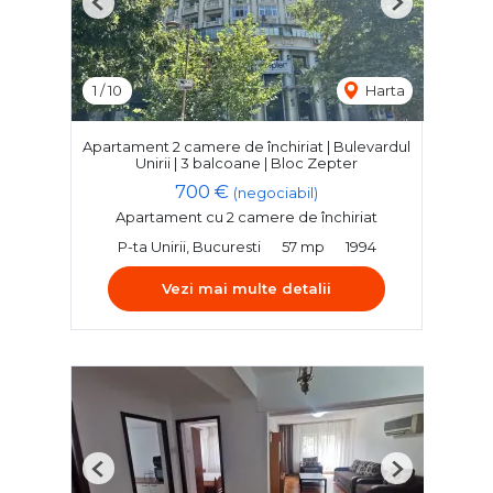
Previous
Next
1
/
10
Harta
Apartament 2 camere de închiriat | Bulevardul
Unirii | 3 balcoane | Bloc Zepter
700 €
(negociabil)
Apartament cu 2 camere de închiriat
P-ta Unirii, Bucuresti
57 mp
1994
Vezi mai multe detalii
Previous
Next