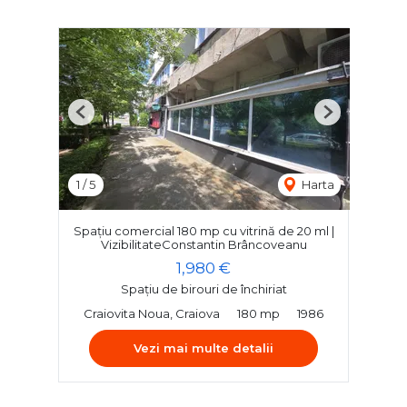
Previous
Next
1
/
5
Harta
Spațiu comercial 180 mp cu vitrină de 20 ml |
VizibilitateConstantin Brâncoveanu
1,980 €
Spațiu de birouri de închiriat
Craiovita Noua, Craiova
180 mp
1986
Vezi mai multe detalii