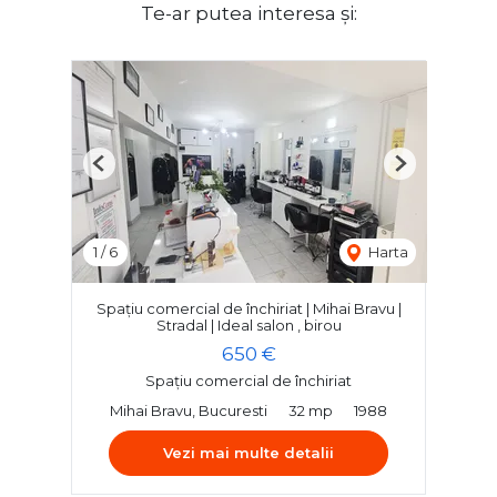
Te-ar putea interesa și:
Previous
Next
1
/
6
Harta
Spațiu comercial de închiriat | Mihai Bravu |
Stradal | Ideal salon , birou
650 €
Spațiu comercial de închiriat
Mihai Bravu, Bucuresti
32 mp
1988
Vezi mai multe detalii