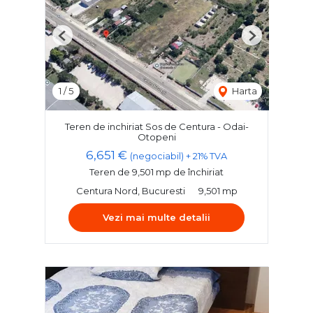
Previous
Next
1
/
5
Harta
Teren de inchiriat Sos de Centura - Odai-
Otopeni
6,651 €
(negociabil) + 21% TVA
Teren de 9,501 mp de închiriat
Centura Nord, Bucuresti
9,501 mp
Vezi mai multe detalii