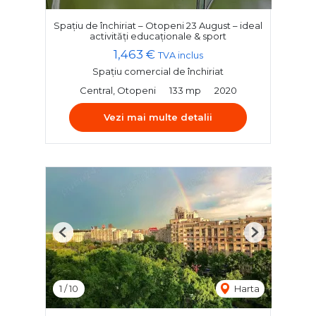
Spațiu de închiriat – Otopeni 23 August – ideal
activități educaționale & sport
1,463 €
TVA inclus
Spațiu comercial de închiriat
Central, Otopeni
133 mp
2020
Vezi mai multe detalii
Previous
Next
1
/
10
Harta