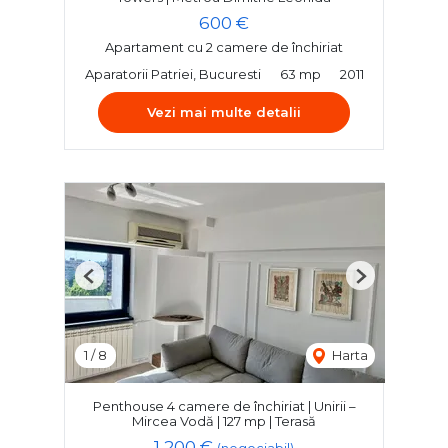
600 €
Apartament cu 2 camere de închiriat
Aparatorii Patriei, Bucuresti
63 mp
2011
Vezi mai multe detalii
Previous
Next
1
/
8
Harta
Penthouse 4 camere de închiriat | Unirii –
Mircea Vodă | 127 mp | Terasă
1,200 €