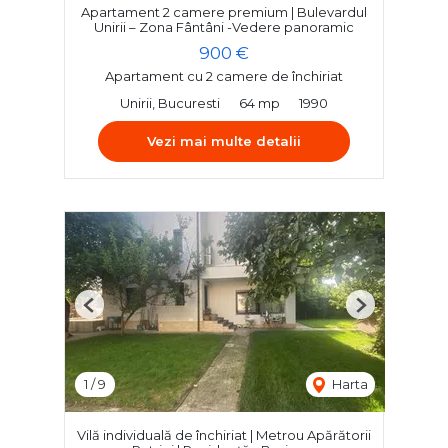
Apartament 2 camere premium | Bulevardul
Unirii – Zona Fântâni -Vedere panoramic
900 €
Apartament cu 2 camere de închiriat
Unirii, Bucuresti
64 mp
1990
Vezi mai multe detalii
Previous
Next
1
/
9
Harta
Vilă individuală de închiriat | Metrou Apărătorii