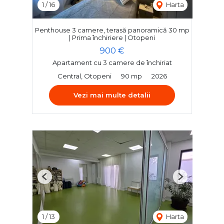
1
/
16
Harta
Penthouse 3 camere, terasă panoramică 30 mp
| Prima închiriere | Otopeni
900 €
Apartament cu 3 camere de închiriat
Central, Otopeni
90 mp
2026
Vezi mai multe detalii
Previous
Next
1
/
13
Harta