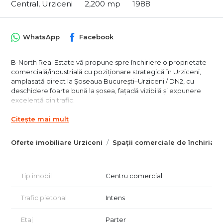
Central, Urziceni
2,200 mp
1988
WhatsApp
Facebook
B-North Real Estate vă propune spre închiriere o proprietate
comercială/industrială cu poziționare strategică în Urziceni,
amplasată direct la Șoseaua București–Urziceni / DN2, cu
deschidere foarte bună la șosea, fațadă vizibilă și expunere
excelentă din trafic.
Proprietatea beneficiază de o suprafață construită de
Citește mai mult
aproximativ 2.200 mp utili și un teren generos de aproximativ
5.000 mp, fiind o variantă foarte potrivită pentru un magazin
Oferte imobiliare Urziceni
Spații comerciale de închiriat 
de tip supermarket, retail de proximitate, cash & carry,
showroom, depozit cu vânzare, centru de distribuție sau
activitate comercială cu acces direct din arteră principală.
Tip imobil
Centru comercial
Datorită deschiderii și fațadei foarte bune la DN2, spațiul oferă
un avantaj important pentru orice operator care are nevoie
Trafic pietonal
Intens
de vizibilitate, trafic, acces facil și posibilitate de semnalistică
stradală.
Etaj
Parter