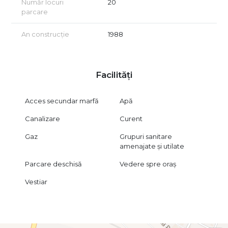
Număr locuri
20
parcare
Prin poziționare, dimensiune și vizibilitate, proprietatea este
ideală pentru un operator care dorește o locație cu impact
An construcție
1988
comercial, acces rapid și posibilitate de amenajare conform
propriului concept.
Pentru mai multe detalii și vizionări, vă rugăm să ne contactați.
Facilități
Acces secundar marfă
Apă
Canalizare
Curent
Gaz
Grupuri sanitare
amenajate și utilate
Parcare deschisă
Vedere spre oraș
Vestiar