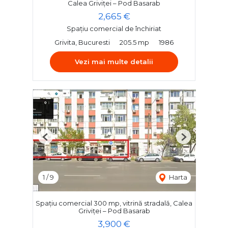
Calea Griviței – Pod Basarab
2,665 €
Spațiu comercial de închiriat
Grivita, Bucuresti
205.5 mp
1986
Vezi mai multe detalii
Previous
Next
1
/
9
Harta
Spațiu comercial 300 mp, vitrină stradală, Calea
Griviței – Pod Basarab
3,900 €