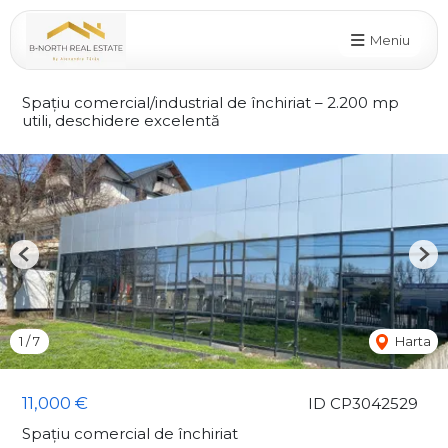
Meniu
Spațiu comercial/industrial de închiriat – 2.200 mp
utili, deschidere excelentă
Previous
Nex
1
/
7
Harta
11,000 €
ID CP3042529
Spațiu comercial de închiriat