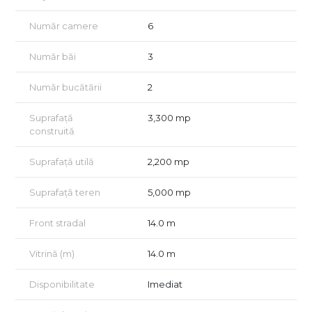
Proprietatea are o structură solidă din beton și poate fi
reamenajată în funcție de destinația dorită, fiind potrivită atât
Număr camere
6
pentru activități comerciale, cât și pentru activități mixte
comercial-logistice.
Număr băi
3
Potrivită pentru:
supermarket / magazin alimentar
Număr bucătării
2
retail de proximitate
showroom comercial
Suprafață
3,300 mp
depozit cu zonă de vânzare
construită
centru de distribuție locală
service, comerț sau activități mixte
Suprafață utilă
2,200 mp
logistică ușoară / aprovizionare regională
Puncte forte:
amplasare directă la DN2 / Șoseaua București–Urziceni
Suprafață teren
5,000 mp
deschidere și fațadă foarte bune la șosea
vizibilitate excelentă din trafic
Front stradal
14.0 m
acces facil pentru clienți, aprovizionare și distribuție
suprafață construită generoasă – aprox. 2.200 mp utili
Vitrină (m)
14.0 m
teren total aprox. 5.000 mp
construcție solidă din beton
potențial ridicat de reamenajare pentru retail/supermarket
Disponibilitate
Imediat
locație potrivită pentru activitate comercială cu expunere
mare