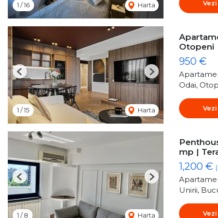
Vezi
1
/
16
Harta
Apartame
Otopeni
950 €
Apartamen
Previous
Next
Odai, Oto
Vezi
1
/
15
Harta
Penthouse
mp | Ter
1,200 €
Apartamen
Previous
Next
Unirii, Buc
Vezi
1
/
8
Harta