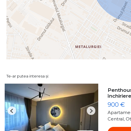
Te-ar putea interesa și:
Penthous
închirier
900 €
Apartamen
Previous
Next
Central, O