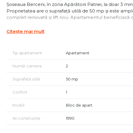
Șoseaua Berceni, în zona Apărătorii Patriei, la doar 3 mi
Proprietatea are o suprafață utilă de 50 mp și este ampla
complet renovată și lift nou. Apartamentul beneficiază de
parcursul zilei.
Locuința a fost renovată recent și este la prima închiriere
Citește mai mult
electrocasnice noi, pregătită pentru mutare imediată.
Caracteristici principale:
Tip apartament
Apartament
Apartament de închiriat 2 camere în Apărătorii Patriei
Compartimentare semidecomandată
Număr camere
2
Suprafață utilă: 50 mp
Etaj 9 din 9
Suprafață utilă
50 mp
Prima închiriere
Renovat recent
Confort
1
Mobilier nou
Electrocasnice noi
Imobil
Bloc de apart.
Balcon închis integrat în living
Două holuri
An construcție
1990
Cămară / debara
Camere luminoase