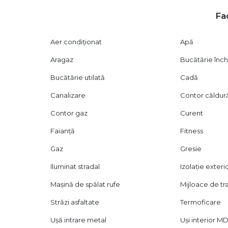
Priveliște superbă
Fac
Bloc anvelopat
Scară renovată complet
Lift nou
Aer condiționat
Apă
Aragaz
Bucătărie înch
Beneficii și avantaje ale zonei:
Bucătărie utilată
Cadă
Aproximativ 3 minute până la metrou Apărătorii Patriei
Acces rapid către mijloace de transport în comun
Canalizare
Contor căldur
Aproape de magazine și centre comerciale
Contor gaz
Curent
Școli și grădinițe în proximitate
Zonă bine conectată și accesibilă
Faianță
Fitness
Recomandat pentru:
Gaz
Gresie
Cupluri
Iluminat stradal
Izolație exteri
Profesioniști
Mașină de spălat rufe
Mijloace de t
Persoană singură
Persoane care caută un apartament modern aproape 
Străzi asfaltate
Termoficare
Preț și condiții:
Ușă intrare metal
Uși interior M