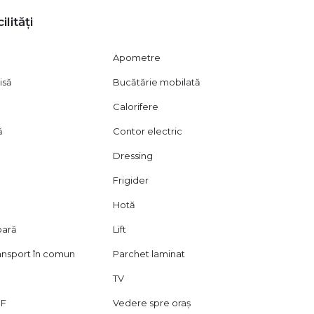
ilități
Apometre
isă
Bucătărie mobilată
Calorifere
ă
Contor electric
Dressing
Frigider
Hotă
oară
Lift
ransport în comun
Parchet laminat
de metrou
TV
DF
Vedere spre oraș