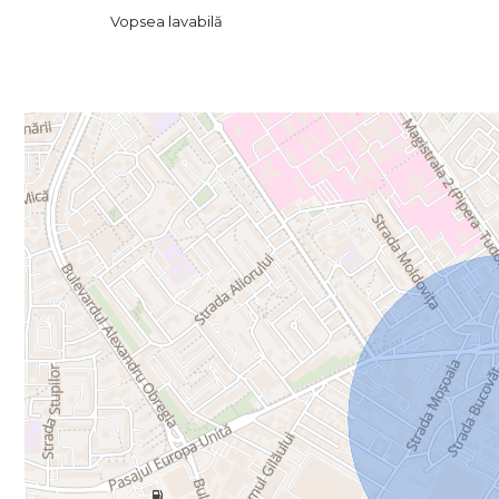
Chirie: 477 euro/lună - 2500 lei
Vopsea lavabilă
1 lună garanție
Închiriere pe termen lung (minim 1 an)
Pentru detalii suplimentare și programarea unei vizionări