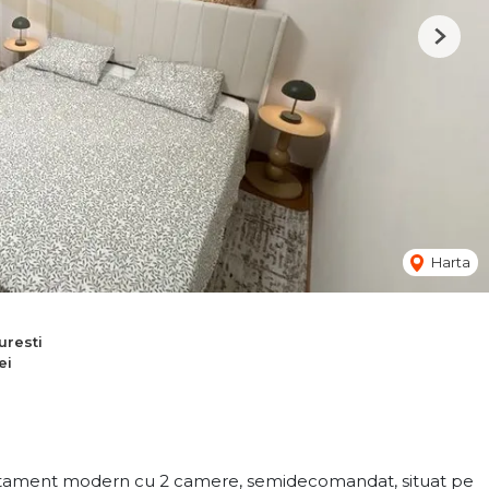
Next
Harta
uresti
ei
artament modern cu 2 camere, semidecomandat, situat pe