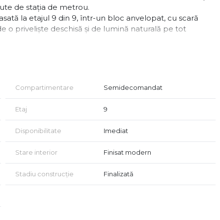
nute de stația de metrou.
sată la etajul 9 din 9, într-un bloc anvelopat, cu scară
 o priveliște deschisă și de lumină naturală pe tot
, fiind complet mobilată și utilată cu mobilier nou și
Compartimentare
Semidecomandat
Etaj
9
Disponibilitate
Imediat
Stare interior
Finisat modern
Stadiu construcție
Finalizată