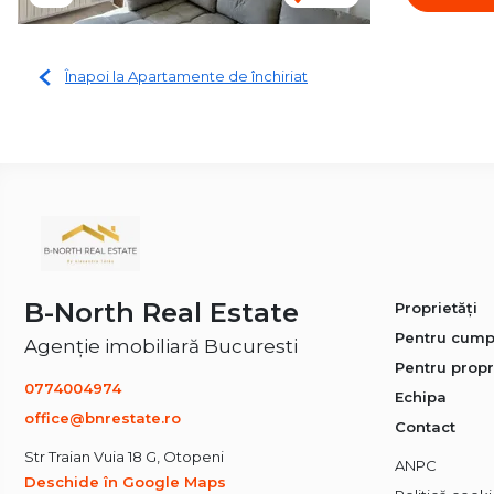
Înapoi la Apartamente de închiriat
B-North Real Estate
Proprietăți
Pentru cump
Agenție imobiliară Bucuresti
Pentru propr
0774004974
Echipa
office@bnrestate.ro
Contact
Str Traian Vuia 18 G, Otopeni
ANPC
Deschide în Google Maps