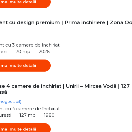
 mai multe detalii
nt cu design premium | Prima închiriere | Zona Od
t cu 3 camere de închiriat
peni
70 mp
2026
 mai multe detalii
 4 camere de închiriat | Unirii – Mircea Vodă | 127
asă
(negociabil)
t cu 4 camere de închiriat
uresti
127 mp
1980
 mai multe detalii