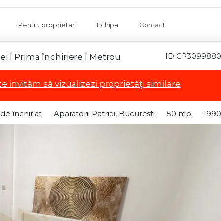
Pentru proprietari
Echipa
Contact
ID CP3099880
i | Prima închiriere | Metrou
te invităm să vizualizezi proprietăți similare
e închiriat
Aparatorii Patriei, Bucuresti
50 mp
1990