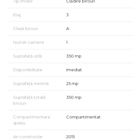
Tip imobil
Clădire birouri
(150 mp demisol + 200 mp etaj)
✔ Posibilitate de închiriere parțială și compartimentare
Etaj
3
📌 Prețurile nu includ TVA
📌 Mentenanță: 1,5 EUR/mp
Clasă birouri
A
Imobil finisat în 2007
Număr camere
1
Servicii incluse în mentenanță: recepție, pază 24h, camere
supraveghere video, salubritate, curățenie spații comune.
Suprafață utilă
350 mp
Localizare: zona Carrefour Orhideea, la câteva minute de
metrou Grozăvești.
Disponibilitate
Imediat
Suprafață minimă
25 mp
Suprafață totală
350 mp
birouri
Compartimentare
Compartimentat
spațiu
An construcție
2015