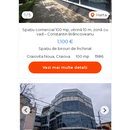
1
/
5
Harta
Spațiu comercial 100 mp, vitrină 10 m, zonă cu
vad – Constantin Brâncoveanu
1,100 €
Spațiu de birouri de închiriat
Craiovita Noua, Craiova
100 mp
1986
Vezi mai multe detalii
Previous
Next