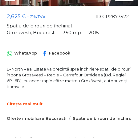
2,625 €
ID CP2877522
+ 21% TVA
Spațiu de birouri de închiriat
Grozavesti, Bucuresti
350 mp
2015
WhatsApp
Facebook
B-North Real Estate vă prezintă spre închiriere spații de birouri
în zona Grozăvești – Regie – Carrefour Orhideea (Bd. Regiei
6B–6D), cu acces rapid către metrou Grozăvești, autobuze și
tramvaie.
Preț special:
Citește mai mult
Etaj 3: spații de 25 / 50 / 100 mp, A/C, contorizare independentă
– 7,5 EUR/mp
Oferte imobiliare Bucuresti
Spații de birouri de închiriat 
Demisol: spații de 50 mp, lumină naturală – 5,5 EUR/mp
Total spațiu disponibil: 350 mp