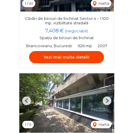
1
/
41
Harta
Clădiri de birouri de închiriat Sector 4 – 1.100
mp, vizibilitate stradală
7,408 €
(negociabil)
Spațiu de birouri de închiriat
Brancoveanu, Bucuresti
926 mp
2007
Vezi mai multe detalii
Previous
Next
1
/
5
Harta