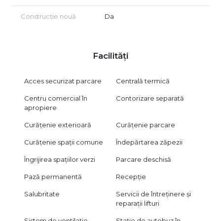
Construcție nouă
Da
Facilități
Acces securizat parcare
Centrală termică
Centru comercial în
Contorizare separată
apropiere
Curățenie exterioară
Curățenie parcare
Curățenie spații comune
Îndepărtarea zăpezii
Îngrijirea spațiilor verzi
Parcare deschisă
Pază permanentă
Recepție
Salubritate
Servicii de întreținere și
reparații lifturi
Sistem de ventilație
Stație de autobuz în