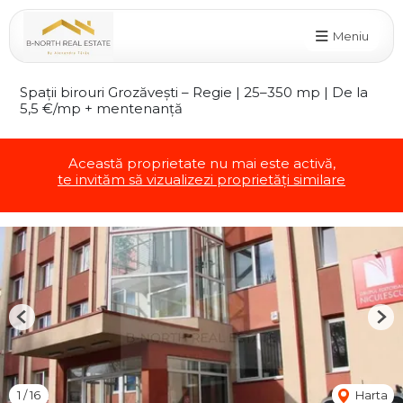
Meniu
Spații birouri Grozăvești – Regie | 25–350 mp | De la
5,5 €/mp + mentenanță
Această proprietate nu mai este activă,
te invităm să vizualizezi proprietăți similare
Previous
Nex
1
/
16
Harta