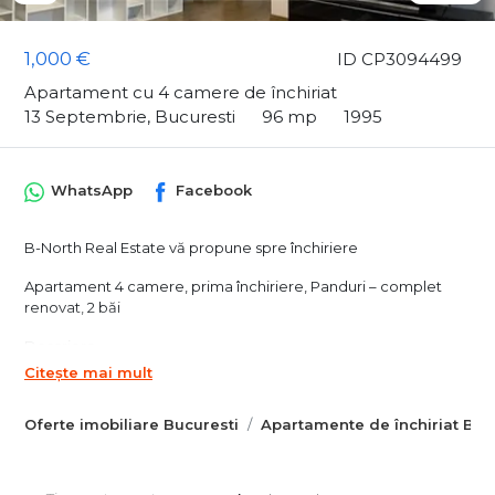
1,000 €
ID CP3094499
Apartament cu 4 camere de închiriat
13 Septembrie, Bucuresti
96 mp
1995
WhatsApp
Facebook
B-North Real Estate vă propune spre închiriere
Apartament 4 camere, prima închiriere, Panduri – complet
renovat, 2 băi
Descriere
Apartament spațios cu 4 camere, situat pe strada Ioniță
Citește mai mult
Cegan, în zona Panduri, disponibil pentru închiriere pe termen
lung.
Oferte imobiliare Bucuresti
Apartamente de închiriat Buc
Locuința este complet renovată, se închiriază mobilată
integral și beneficiază de un avantaj important: nu a mai fost
închiriată niciodată. Apartamentul este pregătit pentru