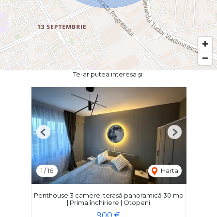
Te-ar putea interesa și:
Previous
Next
1
/
16
Harta
Penthouse 3 camere, terasă panoramică 30 mp
| Prima închiriere | Otopeni
900 €