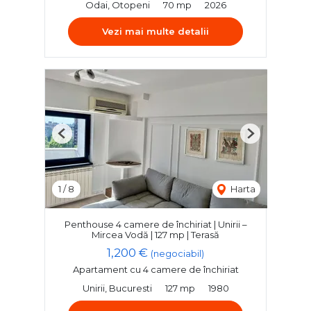
Odai, Otopeni
70 mp
2026
Vezi mai multe detalii
Previous
Next
1
/
8
Harta
Penthouse 4 camere de închiriat | Unirii –
Mircea Vodă | 127 mp | Terasă
1,200 €
(negociabil)
Apartament cu 4 camere de închiriat
Unirii, Bucuresti
127 mp
1980