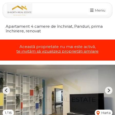
Meniu
Apartament 4 camere de închiriat, Panduri, prima
închiriere, renovat
Această proprietate nu mai este activă,
te invităm să vizualizezi proprietăți similare
Previous
Nex
1
/
16
Harta