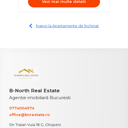
Vezi mai multe detalii
Înapoi la Apartamente de închiriat
B-North Real Estate
Agenție imobiliară Bucuresti
0774004974
office@bnrestate.ro
Str Traian Vuia 18 G, Otopeni