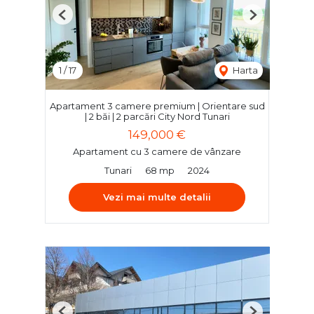
Previous
Next
1
/
17
Harta
Apartament 3 camere premium | Orientare sud
| 2 băi | 2 parcări City Nord Tunari
149,000 €
Apartament cu 3 camere de vânzare
Tunari
68 mp
2024
Vezi mai multe detalii