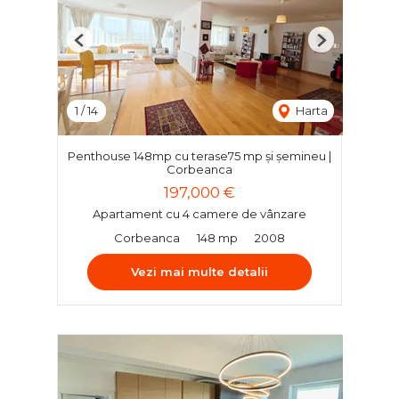
Previous
Next
1
/
14
Harta
Penthouse 148mp cu terase75 mp și șemineu |
Corbeanca
197,000 €
Apartament cu 4 camere de vânzare
Corbeanca
148 mp
2008
Vezi mai multe detalii