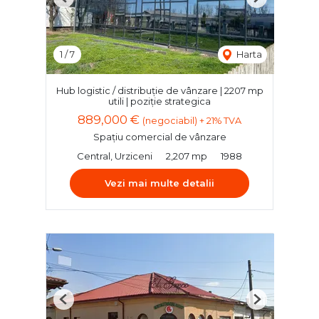
Previous
Next
1
/
7
Harta
Hub logistic / distribuție de vânzare | 2207 mp
utili | poziție strategica
889,000 €
(negociabil) + 21% TVA
Spațiu comercial de vânzare
Central, Urziceni
2,207 mp
1988
Vezi mai multe detalii
Previous
Next