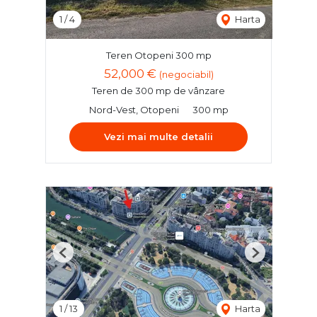
1
/
4
Harta
Teren Otopeni 300 mp
52,000 €
(negociabil)
Teren de 300 mp de vânzare
Nord-Vest, Otopeni
300 mp
Vezi mai multe detalii
Previous
Next
1
/
13
Harta