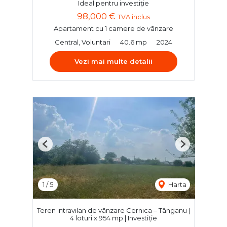
Ideal pentru investiție
98,000 €
TVA inclus
Apartament cu 1 camere de vânzare
Central, Voluntari
40.6 mp
2024
Vezi mai multe detalii
Previous
Next
1
/
5
Harta
Teren intravilan de vânzare Cernica – Tânganu |
4 loturi x 954 mp | Investiție