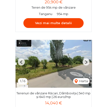
20,900 €
Teren de 954 mp de vânzare
Tanganu
954 mp
Vezi mai multe detalii
Previous
Next
1
/
6
Harta
Terenuri de vânzare Răcari, Dâmbovița | 540 mp
și 640 mp | 26 euro/mp
14,040 €