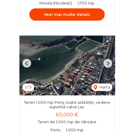
Movila (Niculesti)
1,700 mp
Vezi mai multe detalii
Previous
Next
1
/
5
Harta
Teren 1.000 mp Periș, toate utilitățile, vedere
superbă catre Lac
65,000 €
Teren de 1,000 mp de vânzare
Peris
1,000 mp