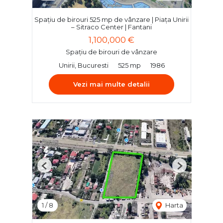
Spațiu de birouri 525 mp de vânzare | Piața Unirii
– Sitraco Center | Fantani
1,100,000 €
Spațiu de birouri de vânzare
Unirii, Bucuresti
525 mp
1986
Vezi mai multe detalii
Previous
Next
1
/
8
Harta