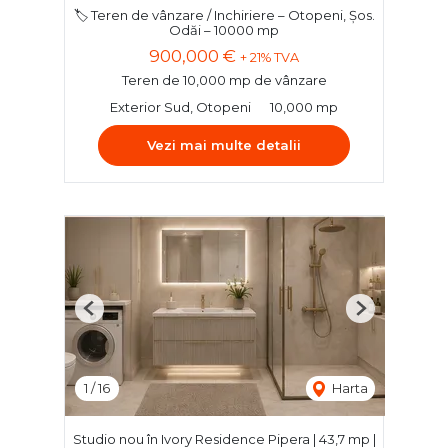
🏷️ Teren de vânzare / Inchiriere – Otopeni, Șos.
Odăi – 10000 mp
900,000 €
+ 21% TVA
Teren de 10,000 mp de vânzare
Exterior Sud, Otopeni
10,000 mp
Vezi mai multe detalii
Previous
Next
1
/
16
Harta
Studio nou în Ivory Residence Pipera | 43,7 mp |