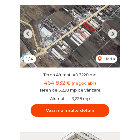
Previous
Next
1
/
4
Harta
Teren Afumati A0 3228 mp
464,832 €
(negociabil)
Teren de 3,228 mp de vânzare
Afumati
3,228 mp
Vezi mai multe detalii