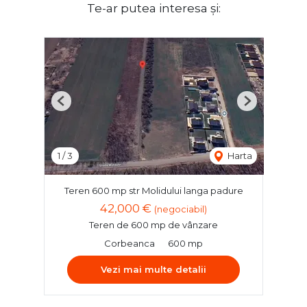
Te-ar putea interesa și:
Previous
Next
1
/
3
Harta
Teren 600 mp str Molidului langa padure
42,000 €
(negociabil)
Teren de 600 mp de vânzare
Corbeanca
600 mp
Vezi mai multe detalii