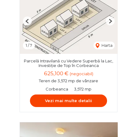
Previous
Next
1
/
7
Harta
Parcelă Intravilană cu Vedere Superbă la Lac,
Investiție de Top în Corbeanca
625,100 €
(negociabil)
Teren de 3,572 mp de vânzare
Corbeanca
3,572 mp
Vezi mai multe detalii