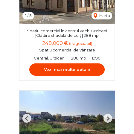
1
/
5
Harta
Spațiu comercial în centrul vechi Urziceni
|Clădire stradală de colț | 288 mp
248,000 €
(negociabil)
Spațiu comercial de vânzare
Central, Urziceni
288 mp
1990
Vezi mai multe detalii
Previous
Next