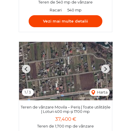
Teren de 540 mp de vânzare
Racari
540 mp
Vezi mai multe detalii
Previous
Next
1
/
3
Harta
Teren de vânzare Movila – Periș | Toate utilitățile
| Loturi 400 mp și 1700 mp
37,400 €
Teren de 1,700 mp de vânzare