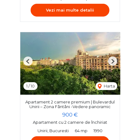
Vezi mai multe detalii
Previous
Next
1
/
10
Harta
Apartament 2 camere premium | Bulevardul
Unirii – Zona Fântâni -Vedere panoramic
900 €
Apartament cu 2 camere de închiriat
Unirii, Bucuresti
64 mp
1990