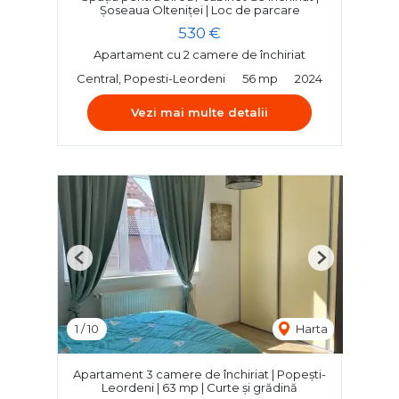
Șoseaua Olteniței | Loc de parcare
530 €
Apartament cu 2 camere de închiriat
Central, Popesti-Leordeni
56 mp
2024
Vezi mai multe detalii
Previous
Next
1
/
10
Harta
Apartament 3 camere de închiriat | Popești-
Leordeni | 63 mp | Curte și grădină