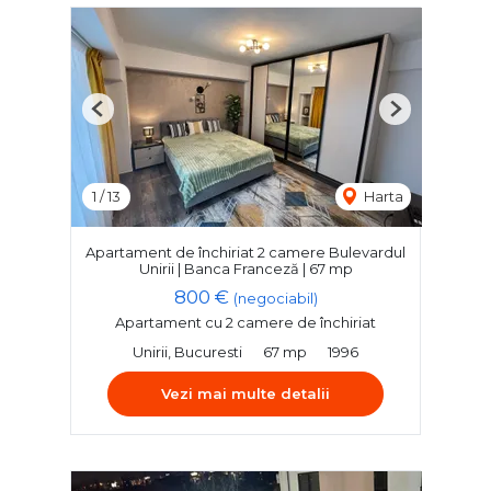
Previous
Next
1
/
13
Harta
Apartament de închiriat 2 camere Bulevardul
Unirii | Banca Franceză | 67 mp
800 €
(negociabil)
Apartament cu 2 camere de închiriat
Unirii, Bucuresti
67 mp
1996
Vezi mai multe detalii