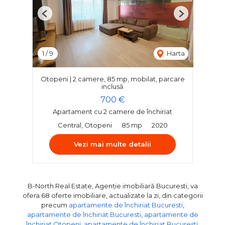
Previous
Next
1
/
9
Harta
Otopeni | 2 camere, 85 mp, mobilat, parcare
inclusă
700 €
Apartament cu 2 camere de închiriat
Central, Otopeni
85 mp
2020
Vezi mai multe detalii
B-North Real Estate, Agenție imobiliară Bucuresti, va
ofera 68 oferte imobiliare, actualizate la zi, din categorii
precum
apartamente de închiriat Bucuresti
,
apartamente de închiriat Bucuresti
,
apartamente de
închiriat Otopeni
,
apartamente de închiriat Bucuresti,