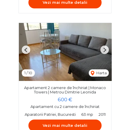
Vezi mai multe detalii
Previous
Next
1
/
10
Harta
Apartament 2 camere de închiriat | Monaco
Towers | Metrou Dimitrie Leonida
600 €
Apartament cu 2 camere de închiriat
Aparatorii Patriei, Bucuresti
63 mp
2011
Vezi mai multe detalii