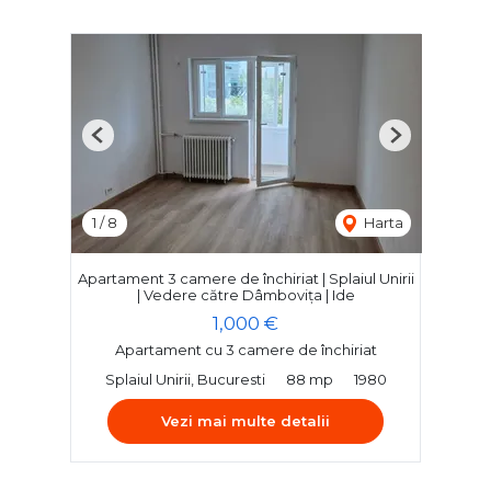
Previous
Next
1
/
8
Harta
Apartament 3 camere de închiriat | Splaiul Unirii
| Vedere către Dâmbovița | Ide
1,000 €
Apartament cu 3 camere de închiriat
Splaiul Unirii, Bucuresti
88 mp
1980
Vezi mai multe detalii