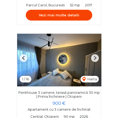
Parcul Carol, Bucuresti
52 mp
2017
Vezi mai multe detalii
Previous
Next
1
/
16
Harta
Penthouse 3 camere, terasă panoramică 30 mp
| Prima închiriere | Otopeni
900 €
Apartament cu 3 camere de închiriat
Central, Otopeni
90 mp
2026