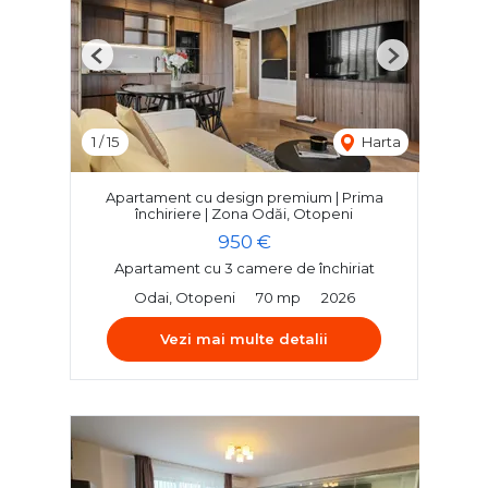
Previous
Next
1
/
15
Harta
Apartament cu design premium | Prima
închiriere | Zona Odăi, Otopeni
950 €
Apartament cu 3 camere de închiriat
Odai, Otopeni
70 mp
2026
Vezi mai multe detalii