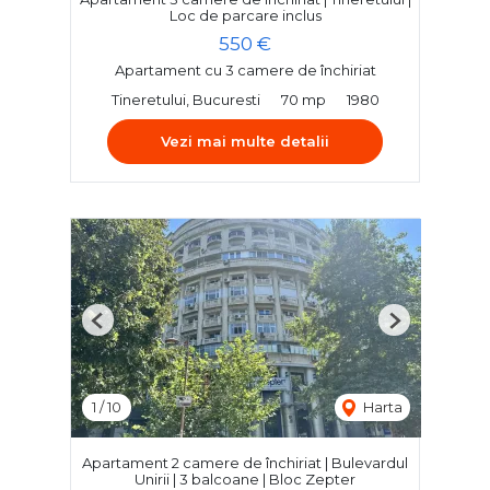
Loc de parcare inclus
550 €
Apartament cu 3 camere de închiriat
Tineretului, Bucuresti
70 mp
1980
Vezi mai multe detalii
Previous
Next
1
/
10
Harta
Apartament 2 camere de închiriat | Bulevardul
Unirii | 3 balcoane | Bloc Zepter