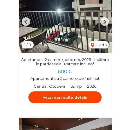
Previous
Next
1
/
8
Harta
Apartament 2 camere, bloc nou 2025 | Încălzire
în pardoseală | Parcare inclusă*
600 €
Apartament cu 2 camere de închiriat
Central, Otopeni
52 mp
2026
Vezi mai multe detalii