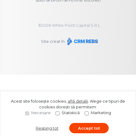
Spații de birouri de închiriat Bucuresti
©
2026
White Point Capital S.R.L.
Site creat în
Acest site folosește cookies,
află detalii
.
Alege ce tipuri de
cookies dorești să permitem:
Necesare
Statistică
Marketing
Resping tot
Accept tot