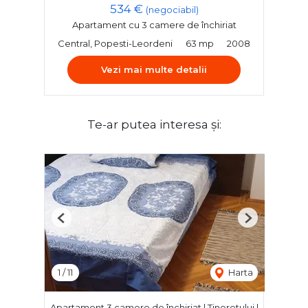
534 €
(negociabil)
Apartament cu 3 camere de închiriat
Central, Popesti-Leordeni
63 mp
2008
Vezi mai multe detalii
Te-ar putea interesa și:
Previous
Next
1
/
11
Harta
Apartament 3 camere de închiriat | Tineretului |