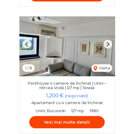
Previous
Next
1
/
8
Harta
Penthouse 4 camere de închiriat | Unirii –
Mircea Vodă | 127 mp | Terasă
1,200 €
(negociabil)
Apartament cu 4 camere de închiriat
Unirii, Bucuresti
127 mp
1980
Vezi mai multe detalii