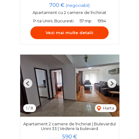
700 €
(negociabil)
Apartament cu 2 camere de închiriat
P-ta Unirii, Bucuresti
57 mp
1994
Vezi mai multe detalii
Previous
Next
1
/
8
Harta
Apartament 2 camere de închiriat | Bulevardul
Unirii 33 | Vedere la bulevard
590 €