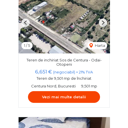
Previous
Next
1
/
5
Harta
Teren de inchiriat Sos de Centura - Odai-
Otopeni
6,651 €
(negociabil) + 21% TVA
Teren de 9,501 mp de închiriat
Centura Nord, Bucuresti
9,501 mp
Vezi mai multe detalii