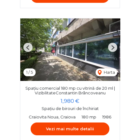
Previous
Next
1
/
5
Harta
Spațiu comercial 180 mp cu vitrină de 20 ml |
VizibilitateConstantin Brâncoveanu
1,980 €
Spațiu de birouri de închiriat
Craiovita Noua, Craiova
180 mp
1986
Vezi mai multe detalii