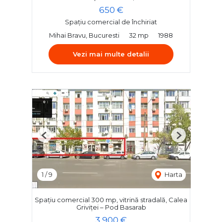
650 €
Spațiu comercial de închiriat
Mihai Bravu, Bucuresti
32 mp
1988
Vezi mai multe detalii
Previous
Next
1
/
9
Harta
Spațiu comercial 300 mp, vitrină stradală, Calea
Griviței – Pod Basarab
3,900 €