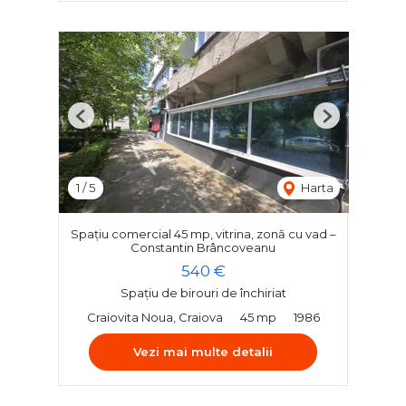
Previous
Next
1
/
5
Harta
Spațiu comercial 45 mp, vitrina, zonă cu vad –
Constantin Brâncoveanu
540 €
Spațiu de birouri de închiriat
Craiovita Noua, Craiova
45 mp
1986
Vezi mai multe detalii