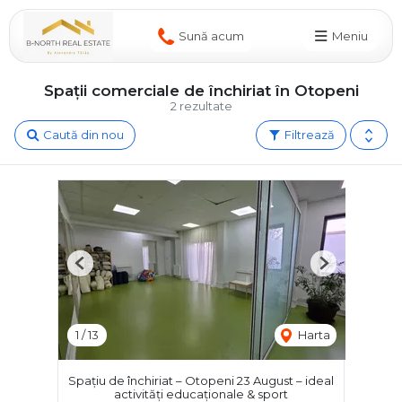
Sună acum
Meniu
Spații comerciale de închiriat în Otopeni
2 rezultate
Caută din nou
Filtrează
Previous
Next
1
/
13
Harta
Spațiu de închiriat – Otopeni 23 August – ideal
activități educaționale & sport