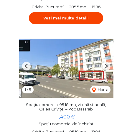
Grivita, Bucuresti
205.5 mp
1986
Vezi mai multe detalii
Previous
Next
1
/
5
Harta
Spațiu comercial 95.18 mp, vitrină stradală,
Calea Griviței – Pod Basarab
1,400 €
Spațiu comercial de închiriat
Grivita, Bucuresti
95.18 mp
1986