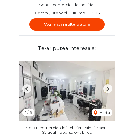
Spațiu comercial de închiriat
Central, Otopeni
110 mp
1986
Vezi mai multe detalii
Te-ar putea interesa și:
Previous
Next
1
/
6
Harta
Spațiu comercial de închiriat | Mihai Bravu |
Stradal | Ideal salon , birou