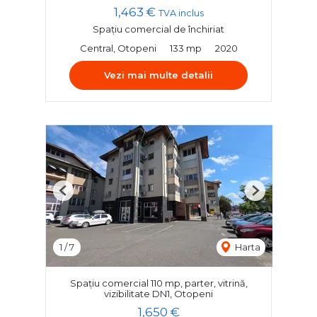
1,463 €
TVA inclus
Spațiu comercial de închiriat
Central, Otopeni
133 mp
2020
Vezi mai multe detalii
Previous
Next
1
/
7
Harta
Spațiu comercial 110 mp, parter, vitrină,
vizibilitate DN1, Otopeni
1,650 €