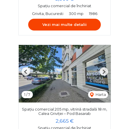
Spațiu comercial de închiriat
Grivita, Bucuresti
300 mp
1986
Vezi mai multe detalii
Previous
Next
1
/
7
Harta
Spațiu comercial 205 mp, vitrină stradală 18 m,
Calea Griviței – Pod Basarab
2,665 €
Spațiu comercial de închiriat