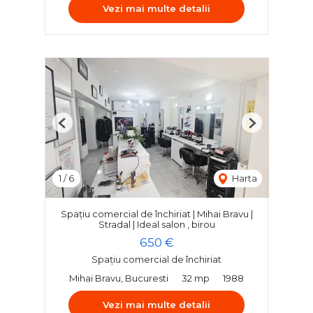
Vezi mai multe detalii
Previous
Next
1
/
6
Harta
Spațiu comercial de închiriat | Mihai Bravu |
Stradal | Ideal salon , birou
650 €
Spațiu comercial de închiriat
Mihai Bravu, Bucuresti
32 mp
1988
Vezi mai multe detalii