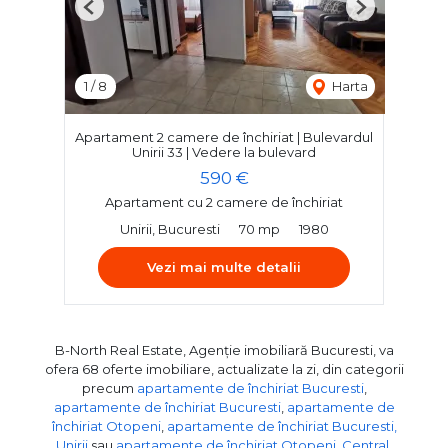
Previous
Next
1
/
8
Harta
Apartament 2 camere de închiriat | Bulevardul
Unirii 33 | Vedere la bulevard
590 €
Apartament cu 2 camere de închiriat
Unirii, Bucuresti
70 mp
1980
Vezi mai multe detalii
B-North Real Estate, Agenție imobiliară Bucuresti, va
ofera 68 oferte imobiliare, actualizate la zi, din categorii
precum
apartamente de închiriat Bucuresti
,
apartamente de închiriat Bucuresti
,
apartamente de
închiriat Otopeni
,
apartamente de închiriat Bucuresti,
Unirii
sau
apartamente de închiriat Otopeni, Central
.