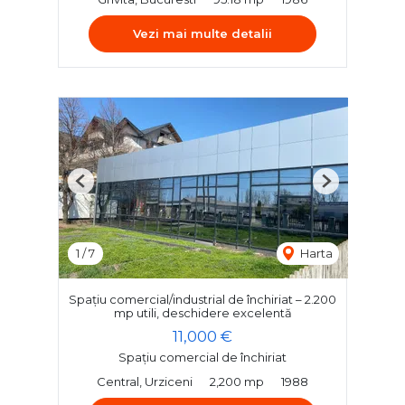
Vezi mai multe detalii
Previous
Next
1
/
7
Harta
Spațiu comercial/industrial de închiriat – 2.200
mp utili, deschidere excelentă
11,000 €
Spațiu comercial de închiriat
Central, Urziceni
2,200 mp
1988