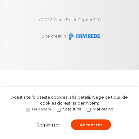
©
2026
White Point Capital S.R.L.
Site creat în
Acest site folosește cookies,
află detalii
.
Alege ce tipuri de
cookies dorești să permitem:
Necesare
Statistică
Marketing
Resping tot
Accept tot