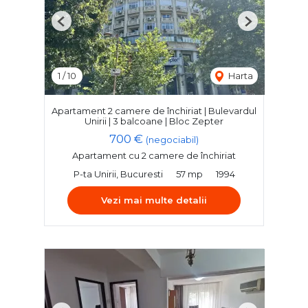
Previous
Next
1
/
10
Harta
Apartament 2 camere de închiriat | Bulevardul
Unirii | 3 balcoane | Bloc Zepter
700 €
(negociabil)
Apartament cu 2 camere de închiriat
P-ta Unirii, Bucuresti
57 mp
1994
Vezi mai multe detalii