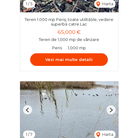
1
/
5
Harta
Teren 1.000 mp Periș, toate utilitățile, vedere
superbă catre Lac
65,000 €
Teren de 1,000 mp de vânzare
Peris
1,000 mp
Vezi mai multe detalii
Previous
Next
1
/
7
Harta