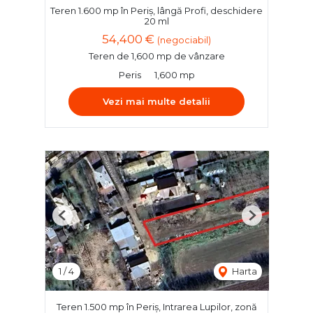
Teren 1.600 mp în Periș, lângă Profi, deschidere
20 ml
54,400 €
(negociabil)
Teren de 1,600 mp de vânzare
Peris
1,600 mp
Vezi mai multe detalii
Previous
Next
1
/
4
Harta
Teren 1.500 mp în Periș, Intrarea Lupilor, zonă