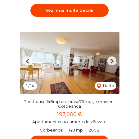
Vezi mai multe detalii
Previous
Next
1
/
14
Harta
Penthouse 148mp cu terase75 mp și șemineu |
Corbeanca
197,000 €
Apartament cu 4 camere de vânzare
Corbeanca
148 mp
2008