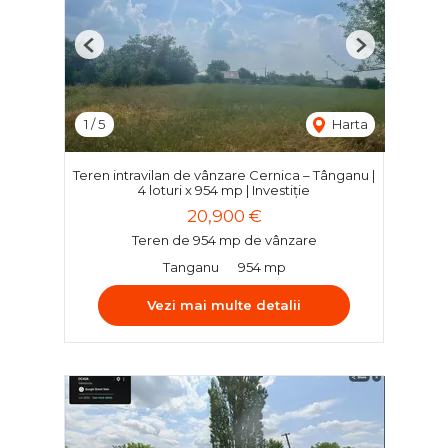
Previous
Next
1
/
5
Harta
Teren intravilan de vânzare Cernica – Tânganu |
4 loturi x 954 mp | Investiție
20,900 €
Teren de 954 mp de vânzare
Tanganu
954 mp
Vezi mai multe detalii