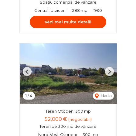
Spațiu comercial de vânzare
Central, Urziceni
288 mp
1990
Vezi mai multe detalii
Previous
Next
1
/
4
Harta
Teren Otopeni 300 mp
52,000 €
(negociabil)
Teren de 300 mp de vânzare
Nord-Vest, Otopeni
300 mp