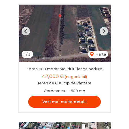
Previous
Next
1
/
3
Harta
Teren 600 mp str Molidului langa padure
42,000 €
(negociabil)
Teren de 600 mp de vânzare
Corbeanca
600 mp
Vezi mai multe detalii