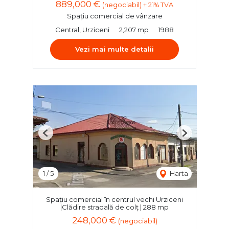
889,000 €
(negociabil) + 21% TVA
Spațiu comercial de vânzare
Central, Urziceni
2,207 mp
1988
Vezi mai multe detalii
Previous
Next
1
/
5
Harta
Spațiu comercial în centrul vechi Urziceni
|Clădire stradală de colț | 288 mp
248,000 €
(negociabil)