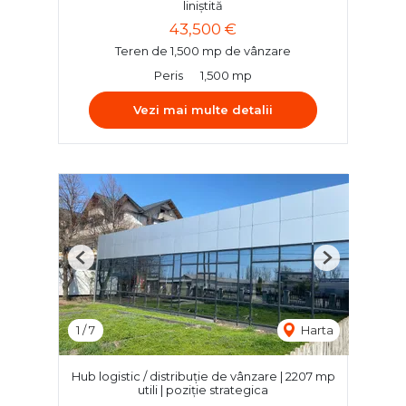
liniștită
43,500 €
Teren de 1,500 mp de vânzare
Peris
1,500 mp
Vezi mai multe detalii
Previous
Next
1
/
7
Harta
Hub logistic / distribuție de vânzare | 2207 mp
utili | poziție strategica