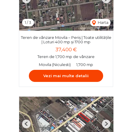
Previous
Next
1
/
3
Harta
Teren de vânzare Movila – Periș | Toate utilitățile
| Loturi 400 mp și 1700 mp
37,400 €
Teren de 1,700 mp de vânzare
Movila (Niculesti)
1,700 mp
Vezi mai multe detalii
Previous
Next