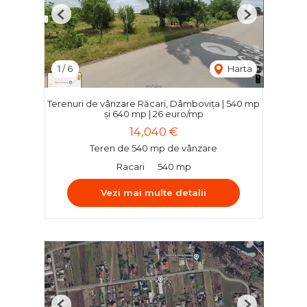
Previous
Next
1
/
6
Harta
Terenuri de vânzare Răcari, Dâmbovița | 540 mp
și 640 mp | 26 euro/mp
14,040 €
Teren de 540 mp de vânzare
Racari
540 mp
Vezi mai multe detalii