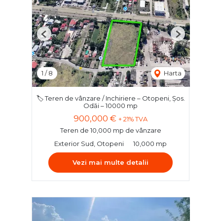
Previous
Next
1
/
8
Harta
🏷️ Teren de vânzare / Inchiriere – Otopeni, Șos.
Odăi – 10000 mp
900,000 €
+ 21% TVA
Teren de 10,000 mp de vânzare
Exterior Sud, Otopeni
10,000 mp
Vezi mai multe detalii