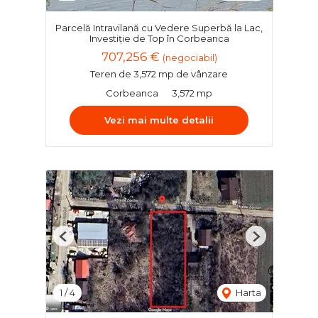
Parcelă Intravilană cu Vedere Superbă la Lac,
Investiție de Top în Corbeanca
707,256 €
(negociabil)
Teren de 3,572 mp de vânzare
Corbeanca
3,572 mp
Vezi mai multe detalii
Previous
Next
1
/
4
Harta