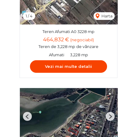
1
/
4
Harta
Teren Afumati A0 3228 mp
464,832 €
(negociabil)
Teren de 3,228 mp de vânzare
Afumati
3,228 mp
Vezi mai multe detalii
Previous
Next