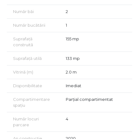
spațiile pot fi ușor recompartimentate sau deschise în funcție
de necesitățile chiriașului
Număr băi
2
hol de acces / zonă recepție
vestiare dedicate
Număr bucătării
1
2 grupuri sanitare
acces lateral în clădire
locuri de parcare disponibile pentru vizitatori
Suprafață
155 mp
construită
🔶 PUNCTE FORTE PENTRU BUSINESS
Suprafață utilă
133 mp
✔ localizare pe reper cunoscut – Str. 23 August, Otopeni
✔ flux natural de clienți datorită activităților existente în clădire
✔ ideal pentru activități care lucrează pe bază de programări
Vitrină (m)
2.0 m
✔ configurație flexibilă – spații separate sau open space
✔ acces rapid către DN1 și București
Disponibilitate
Imediat
🔶 ACTIVITĂȚI POTRIVITE
Compartimentare
Parțial compartimentat
cursuri pentru copii (dans, arte marțiale, gimnastică, ateliere)
spațiu
centru educațional / activități extrașcolare
studio yoga/pilates / personal training
Număr locuri
4
kinetoterapie / terapii / recuperare
parcare
centru wellness / beauty
birouri servicii profesionale
An construcție
2020