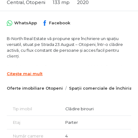
Central, Otopeni
133 mp
2020
WhatsApp
Facebook
B-North Real Estate vă propune spre închiriere un spațiu
versatil, situat pe Strada 23 August – Otopeni, într-o clădire
activă, cu flux constant de persoane și acces facil pentru
clienți.
Spațiul este utilizat în prezent pentru activități de fitness și se
eliberează, fiind potrivit pentru multiple tipuri de business-uri:
Citește mai mult
educaționale, sportive, wellness sau servicii pe bază de
programare.
Oferte imobiliare Otopeni
Spații comerciale de închiriat 
Un avantaj major îl reprezintă faptul că în aceeași clădire
funcționează o școală privată și un after-school, ceea ce
generează un public țintă deja format (copii și părinți).
Tip imobil
Clădire birouri
🔶 COMPARTIMENTARE & DOTĂRI
Etaj
Parter
suprafață principală totală ~97 mp, compartimentată modern
în 3 încăperi distincte, delimitate cu pereți de sticlă
Număr camere
4