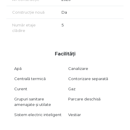
workshop-uri, traininguri sau activități creative
💼 Spațiul oferă un avantaj real prin ecosistemul deja format în
Construcție nouă
Da
clădire și flexibilitatea de adaptare pentru viitorul chiriaș.
Număr etaje
5
📞 Pentru detalii și programarea unei vizionări, echipa B-North
clădire
Real Estate vă stă la dispoziție.
Facilități
Apă
Canalizare
Centrală termică
Contorizare separată
Curent
Gaz
Grupuri sanitare
Parcare deschisă
amenajate și utilate
Sistem electric inteligent
Vestiar