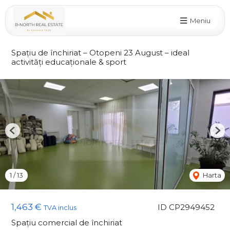
Meniu
Spațiu de închiriat – Otopeni 23 August – ideal
activități educaționale & sport
Previous
Nex
1
/
13
Harta
1,463 €
ID CP2949452
TVA inclus
Spațiu comercial de închiriat