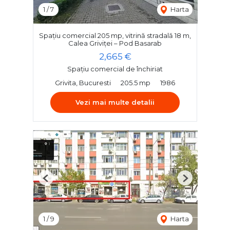
1
/
7
Harta
Spațiu comercial 205 mp, vitrină stradală 18 m,
Calea Griviței – Pod Basarab
2,665 €
Spațiu comercial de închiriat
Grivita, Bucuresti
205.5 mp
1986
Vezi mai multe detalii
Previous
Next
1
/
9
Harta