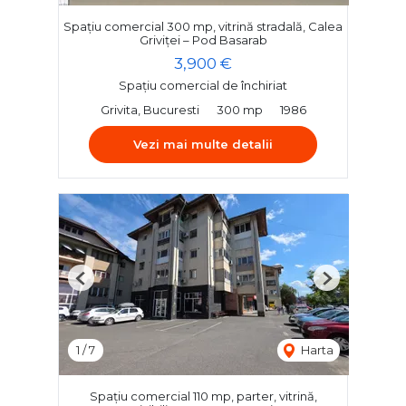
Spațiu comercial 300 mp, vitrină stradală, Calea
Griviței – Pod Basarab
3,900 €
Spațiu comercial de închiriat
Grivita, Bucuresti
300 mp
1986
Vezi mai multe detalii
Previous
Next
1
/
7
Harta
Spațiu comercial 110 mp, parter, vitrină,