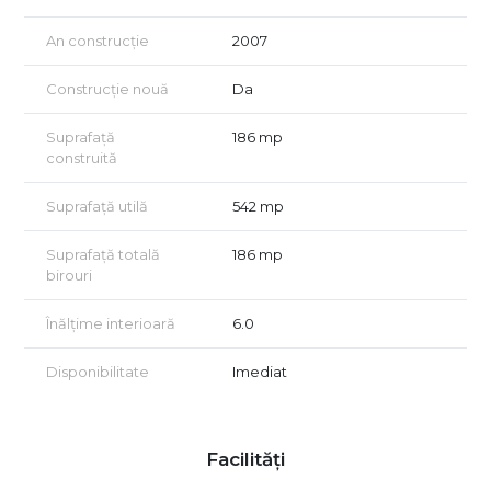
Hală
An construcție
2007
Suprafață construită la sol: 186 mp
Suprafață desfășurată: 361,36 mp
Construcție nouă
Da
Șopron
Suprafață
186 mp
Suprafață: 151 mp
construită
Ideal pentru depozitare, parcare utilaje sau activități auxiliare
Avantaje
Suprafață utilă
542 mp
Acces facil pentru TIR-uri și autoutilitare
Rampă pentru operațiuni logistice
Spații de birouri și vestiar
Suprafață totală
186 mp
Curte și acces ușor pentru manevrarea mărfurilor
birouri
Potrivită pentru depozitare, logistică, distribuție, producție
ușoară, service, atelier sau activități comerciale
Înălțime interioară
6.0
Localizare:
Disponibilitate
Imediat
Popești-Leordeni
Acces rapid către București și principalele artere de circulație
Preț și condiții:
Facilități
Chirie: 3.000 euro/lună