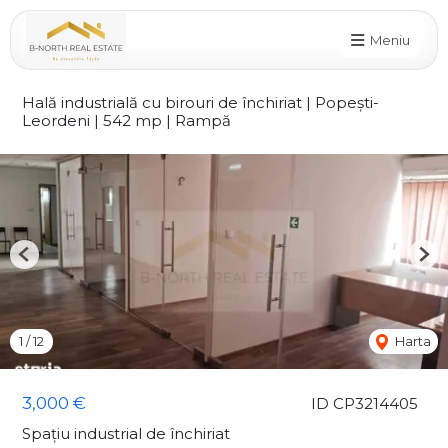
Meniu
Hală industrială cu birouri de închiriat | Popești-
Leordeni | 542 mp | Rampă
Previous
Nex
1
/
12
Harta
3,000 €
ID CP3214405
Spațiu industrial de închiriat