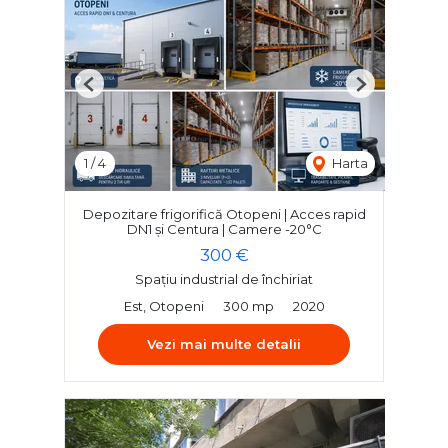
Previous
Next
1
/
4
Harta
Depozitare frigorifică Otopeni | Acces rapid
DN1 și Centura | Camere -20°C
300 €
Spațiu industrial de închiriat
Est, Otopeni
300 mp
2020
Vezi mai multe detalii