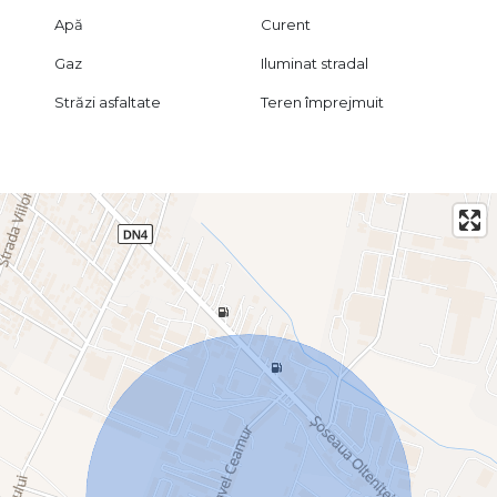
Apă
Curent
Pentru detalii suplimentare și programarea unei vizionări,
contactați B-North Real Estate.
Gaz
Iluminat stradal
Străzi asfaltate
Teren împrejmuit