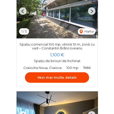
Previous
Next
1
/
5
Harta
Spațiu comercial 100 mp, vitrină 10 m, zonă cu
vad – Constantin Brâncoveanu
1,100 €
Spațiu de birouri de închiriat
Craiovita Noua, Craiova
100 mp
1986
Vezi mai multe detalii