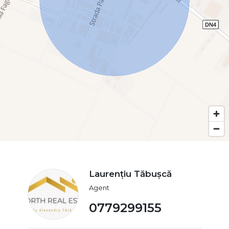
Laurențiu Tăbușcă
Agent
0779299155