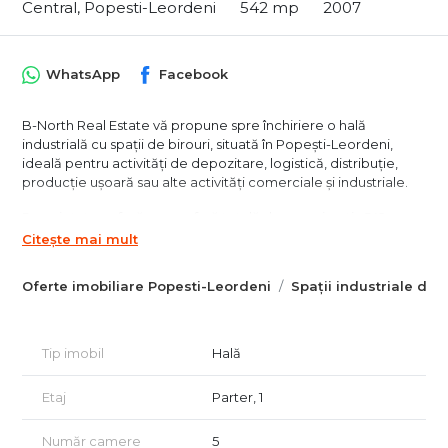
Central, Popesti-Leordeni
542 mp
2007
WhatsApp
Facebook
B-North Real Estate vă propune spre închiriere o hală
industrială cu spații de birouri, situată în Popești-Leordeni,
ideală pentru activități de depozitare, logistică, distribuție,
producție ușoară sau alte activități comerciale și industriale.
Proprietatea oferă o suprafață totală de aproximativ 542 mp,
fiind compusă din hală, șopron și spații de birouri, cu acces
Citește mai mult
facil pentru autoutilitare și camioane.
Oferte imobiliare Popesti-Leordeni
Spații industriale de 
Caracteristici principale
Suprafață totală: 542 mp
Hală industrială
Spații de birouri
Tip imobil
Hală
Vestiar
Rampă pentru încărcare/descărcare
Etaj
Parter, 1
Construcții independente și bine întreținute
Compartimentare
Număr camere
5