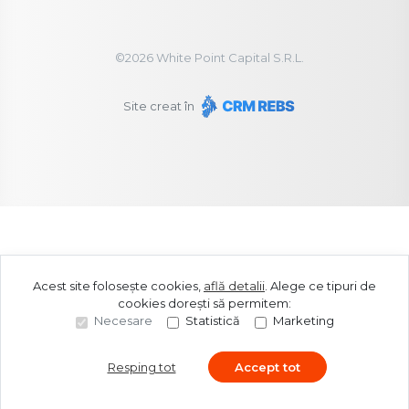
©
2026
White Point Capital S.R.L.
Site creat în
Acest site folosește cookies,
află detalii
.
Alege ce tipuri de
cookies dorești să permitem:
Necesare
Statistică
Marketing
Resping tot
Accept tot