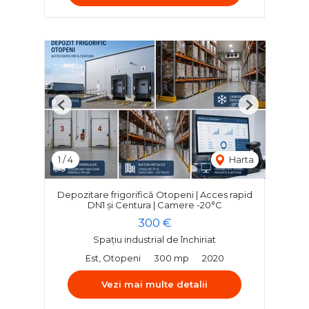
Previous
Next
1
/
4
Harta
Depozitare frigorifică Otopeni | Acces rapid
DN1 și Centura | Camere -20°C
300 €
Spațiu industrial de închiriat
Est, Otopeni
300 mp
2020
Vezi mai multe detalii