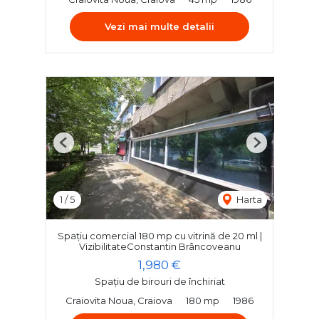
Vezi mai multe detalii
Previous
Next
1
/
5
Harta
Spațiu comercial 180 mp cu vitrină de 20 ml |
VizibilitateConstantin Brâncoveanu
1,980 €
Spațiu de birouri de închiriat
Craiovita Noua, Craiova
180 mp
1986