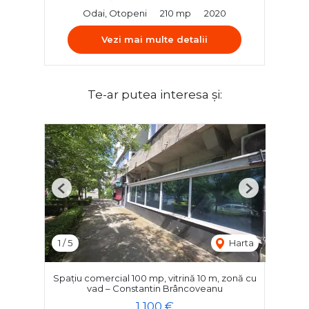
Odai, Otopeni
210 mp
2020
Vezi mai multe detalii
Te-ar putea interesa și:
Previous
Next
1
/
5
Harta
Spațiu comercial 100 mp, vitrină 10 m, zonă cu
vad – Constantin Brâncoveanu
1,100 €