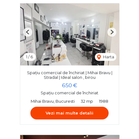
Previous
Next
1
/
6
Harta
Spațiu comercial de închiriat | Mihai Bravu |
Stradal | Ideal salon , birou
650 €
Spațiu comercial de închiriat
Mihai Bravu, Bucuresti
32 mp
1988
Vezi mai multe detalii