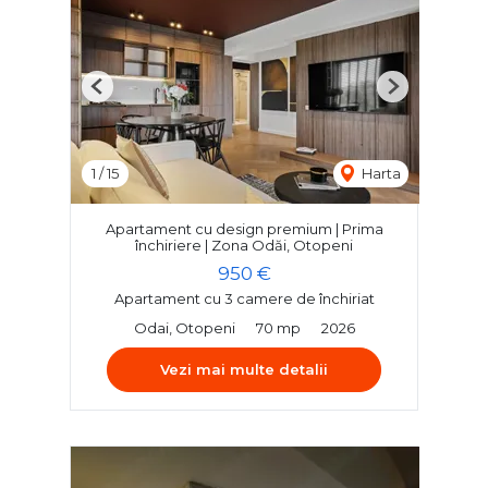
Previous
Next
1
/
15
Harta
Apartament cu design premium | Prima
închiriere | Zona Odăi, Otopeni
950 €
Apartament cu 3 camere de închiriat
Odai, Otopeni
70 mp
2026
Vezi mai multe detalii