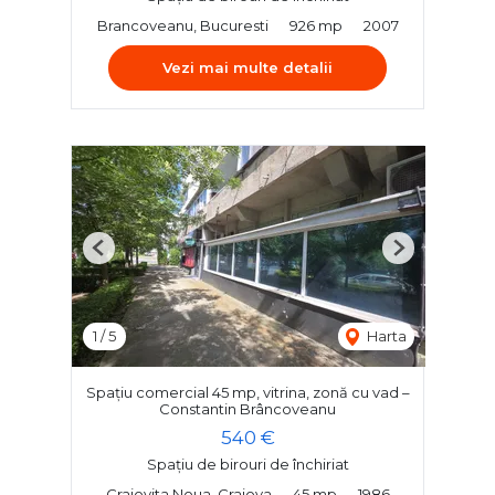
Brancoveanu, Bucuresti
926 mp
2007
Vezi mai multe detalii
Previous
Next
1
/
5
Harta
Spațiu comercial 45 mp, vitrina, zonă cu vad –
Constantin Brâncoveanu
540 €
Spațiu de birouri de închiriat
Craiovita Noua, Craiova
45 mp
1986