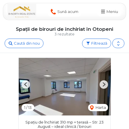
Sună acum
Meniu
Spații de birouri de închiriat în Otopeni
3 rezultate
Caută din nou
Filtrează
Previous
Next
1
/
13
Harta
Spațiu de închiriat 310 mp + terasă – Str. 23
August – ideal clinică / birouri