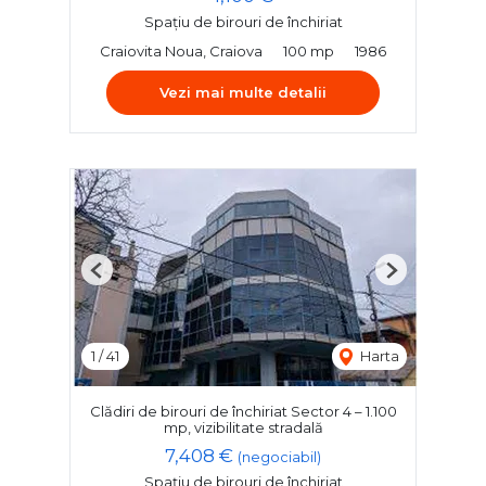
Spațiu de birouri de închiriat
Craiovita Noua, Craiova
100 mp
1986
Vezi mai multe detalii
Previous
Next
1
/
41
Harta
Clădiri de birouri de închiriat Sector 4 – 1.100
mp, vizibilitate stradală
7,408 €
(negociabil)
Spațiu de birouri de închiriat