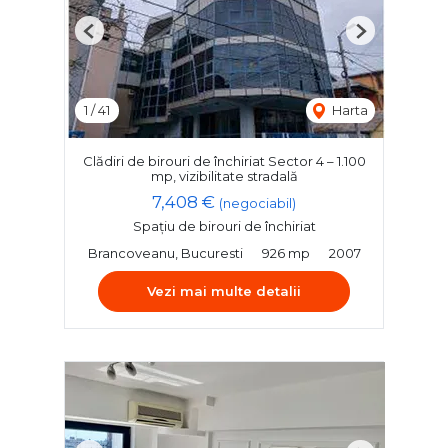
Previous
Next
1
/
41
Harta
Clădiri de birouri de închiriat Sector 4 – 1.100
mp, vizibilitate stradală
7,408 €
(negociabil)
Spațiu de birouri de închiriat
Brancoveanu, Bucuresti
926 mp
2007
Vezi mai multe detalii