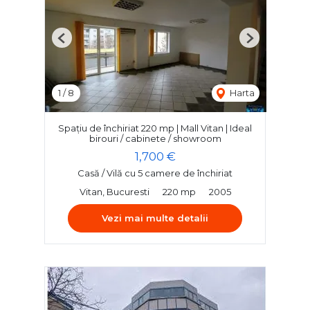
Previous
Next
1
/
8
Harta
Spațiu de închiriat 220 mp | Mall Vitan | Ideal
birouri / cabinete / showroom
1,700 €
Casă / Vilă cu 5 camere de închiriat
Vitan, Bucuresti
220 mp
2005
Vezi mai multe detalii