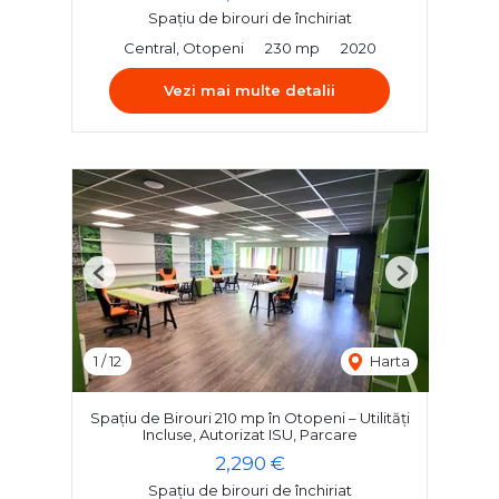
Spațiu de birouri de închiriat
Central, Otopeni
230 mp
2020
Vezi mai multe detalii
Previous
Next
1
/
12
Harta
Spațiu de Birouri 210 mp în Otopeni – Utilități
Incluse, Autorizat ISU, Parcare
2,290 €
Spațiu de birouri de închiriat