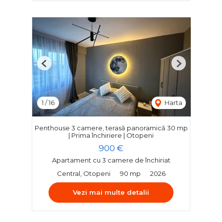
Previous
Next
1
/
16
Harta
Penthouse 3 camere, terasă panoramică 30 mp
| Prima închiriere | Otopeni
900 €
Apartament cu 3 camere de închiriat
Central, Otopeni
90 mp
2026
Vezi mai multe detalii