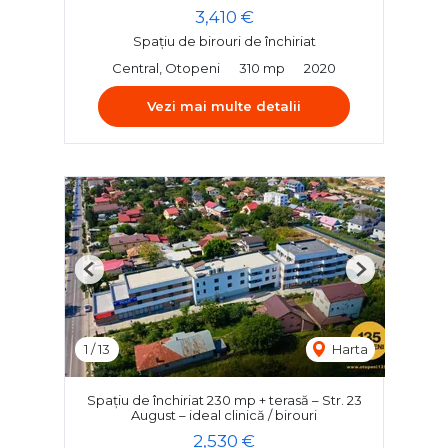
3,410 €
Spațiu de birouri de închiriat
Central, Otopeni
310 mp
2020
Vezi mai multe detalii
Previous
Next
1
/
13
Harta
Spațiu de închiriat 230 mp + terasă – Str. 23
August – ideal clinică / birouri
2,530 €