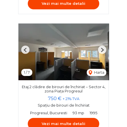
Vezi mai multe detalii
Previous
Next
1
/
7
Harta
Etaj 2 clădire de birouri de închiriat – Sector 4,
zona Piața Progresul
750 €
+ 21% TVA
Spațiu de birouri de închiriat
Progresul, Bucuresti
93 mp
1995
Vezi mai multe detalii