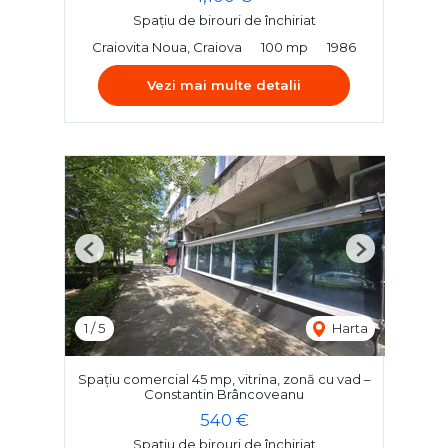
Spațiu de birouri de închiriat
Craiovita Noua, Craiova
100 mp
1986
Vezi mai multe detalii
Previous
Next
1
/
5
Harta
Spațiu comercial 45 mp, vitrina, zonă cu vad –
Constantin Brâncoveanu
540 €
Spațiu de birouri de închiriat