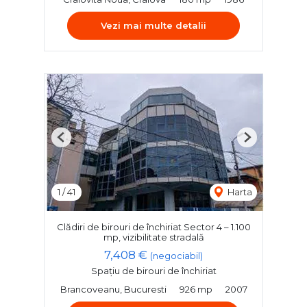
Vezi mai multe detalii
Previous
Next
1
/
41
Harta
Clădiri de birouri de închiriat Sector 4 – 1.100
mp, vizibilitate stradală
7,408 €
(negociabil)
Spațiu de birouri de închiriat
Brancoveanu, Bucuresti
926 mp
2007