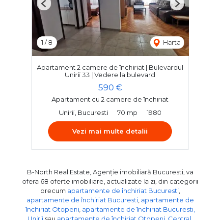
Previous
Next
1
/
8
Harta
Apartament 2 camere de închiriat | Bulevardul
Unirii 33 | Vedere la bulevard
590 €
Apartament cu 2 camere de închiriat
Unirii, Bucuresti
70 mp
1980
Vezi mai multe detalii
B-North Real Estate, Agenție imobiliară Bucuresti, va
ofera 68 oferte imobiliare, actualizate la zi, din categorii
precum
apartamente de închiriat Bucuresti
,
apartamente de închiriat Bucuresti
,
apartamente de
închiriat Otopeni
,
apartamente de închiriat Bucuresti,
Unirii
sau
apartamente de închiriat Otopeni, Central
.