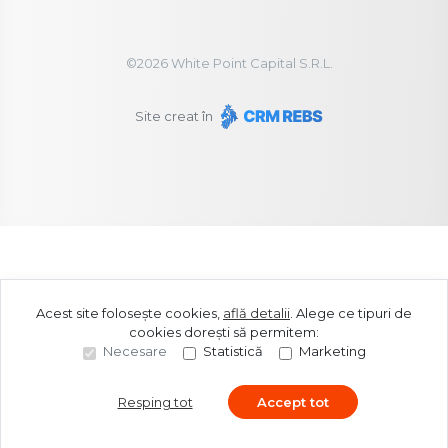
©
2026
White Point Capital S.R.L.
Site creat în
Acest site folosește cookies,
află detalii
.
Alege ce tipuri de
cookies dorești să permitem:
Necesare
Statistică
Marketing
Resping tot
Accept tot