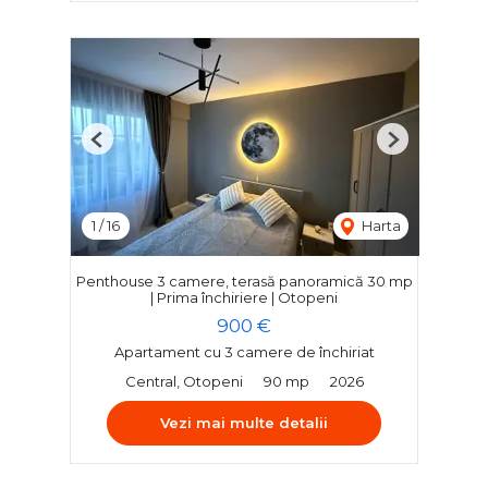
Previous
Next
1
/
16
Harta
Penthouse 3 camere, terasă panoramică 30 mp
| Prima închiriere | Otopeni
900 €
Apartament cu 3 camere de închiriat
Central, Otopeni
90 mp
2026
Vezi mai multe detalii