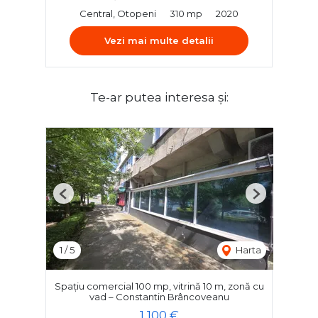
Central, Otopeni
310 mp
2020
Vezi mai multe detalii
Te-ar putea interesa și:
Previous
Next
1
/
5
Harta
Spațiu comercial 100 mp, vitrină 10 m, zonă cu
vad – Constantin Brâncoveanu
1,100 €