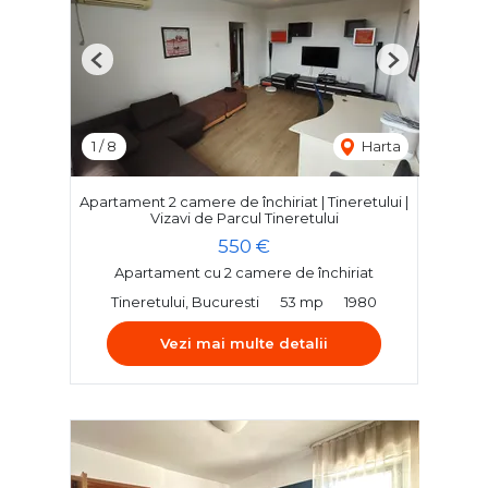
Previous
Next
1
/
8
Harta
Apartament 2 camere de închiriat | Tineretului |
Vizavi de Parcul Tineretului
550 €
Apartament cu 2 camere de închiriat
Tineretului, Bucuresti
53 mp
1980
Vezi mai multe detalii