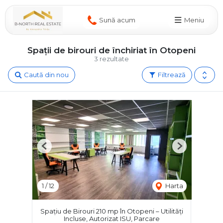
Sună acum
Meniu
Spații de birouri de închiriat în Otopeni
3 rezultate
Caută din nou
Filtrează
Previous
Next
1
/
12
Harta
Spațiu de Birouri 210 mp în Otopeni – Utilități
Incluse, Autorizat ISU, Parcare