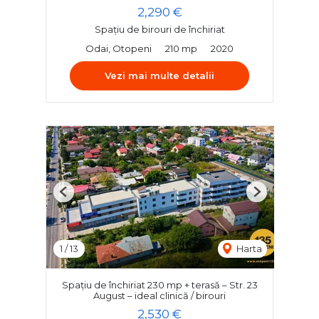
2,290 €
Spațiu de birouri de închiriat
Odai, Otopeni
210 mp
2020
Vezi mai multe detalii
Previous
Next
1
/
13
Harta
Spațiu de închiriat 230 mp + terasă – Str. 23
August – ideal clinică / birouri
2,530 €