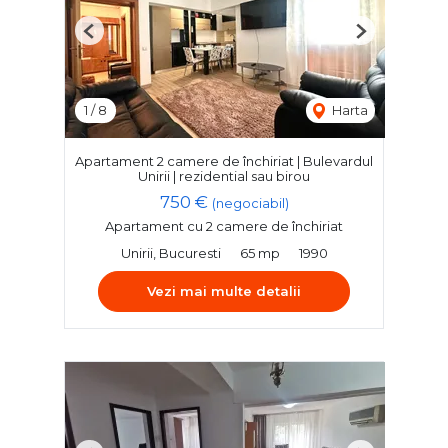
Previous
Next
1
/
8
Harta
Apartament 2 camere de închiriat | Bulevardul
Unirii | rezidential sau birou
750 €
(negociabil)
Apartament cu 2 camere de închiriat
Unirii, Bucuresti
65 mp
1990
Vezi mai multe detalii