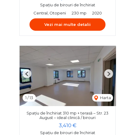
Spațiu de birouri de închiriat
Central, Otopeni
230 mp
2020
Vezi mai multe detalii
Previous
Next
1
/
13
Harta
Spațiu de închiriat 310 mp + terasă – Str. 23
August – ideal clinică / birouri
3,410 €
Spațiu de birouri de închiriat