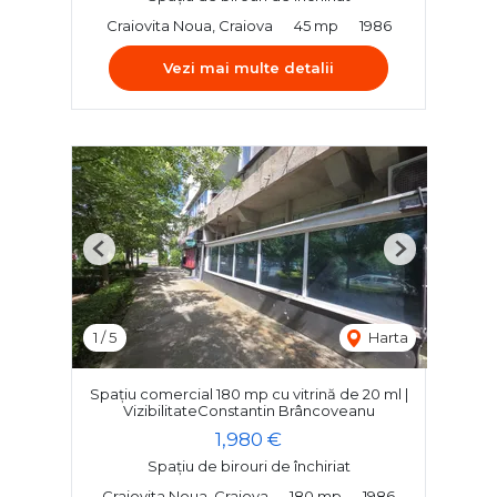
Craiovita Noua, Craiova
45 mp
1986
Vezi mai multe detalii
Previous
Next
1
/
5
Harta
Spațiu comercial 180 mp cu vitrină de 20 ml |
VizibilitateConstantin Brâncoveanu
1,980 €
Spațiu de birouri de închiriat
Craiovita Noua, Craiova
180 mp
1986