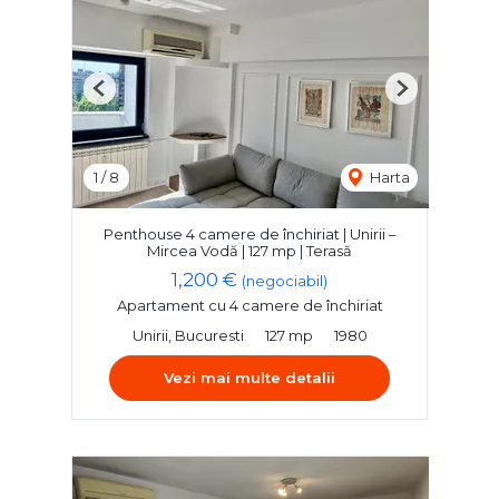
Previous
Next
1
/
8
Harta
Penthouse 4 camere de închiriat | Unirii –
Mircea Vodă | 127 mp | Terasă
1,200 €
(negociabil)
Apartament cu 4 camere de închiriat
Unirii, Bucuresti
127 mp
1980
Vezi mai multe detalii