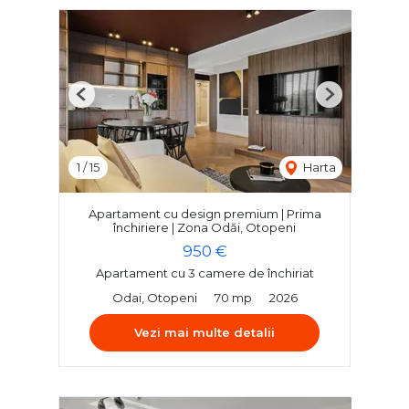
Previous
Next
1
/
15
Harta
Apartament cu design premium | Prima
închiriere | Zona Odăi, Otopeni
950 €
Apartament cu 3 camere de închiriat
Odai, Otopeni
70 mp
2026
Vezi mai multe detalii