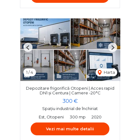
Previous
Next
1
/
4
Harta
Depozitare frigorifică Otopeni | Acces rapid
DN1 și Centura | Camere -20°C
300 €
Spațiu industrial de închiriat
Est, Otopeni
300 mp
2020
Vezi mai multe detalii