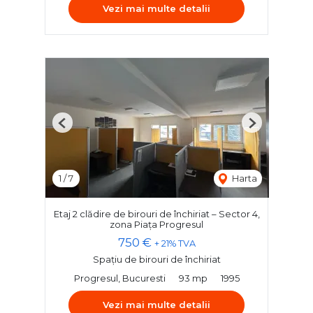
Vezi mai multe detalii
Previous
Next
1
/
7
Harta
Etaj 2 clădire de birouri de închiriat – Sector 4,
zona Piața Progresul
750 €
+ 21% TVA
Spațiu de birouri de închiriat
Progresul, Bucuresti
93 mp
1995
Vezi mai multe detalii