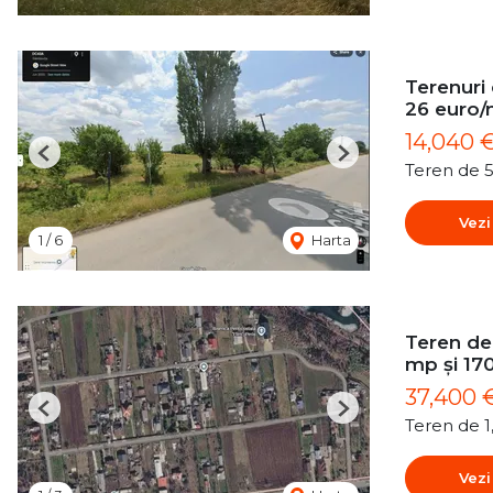
Terenuri
26 euro
14,040 
Previous
Next
Teren de 
Vezi
1
/
6
Harta
Teren de 
mp și 17
37,400 
Previous
Next
Teren de 
Vezi