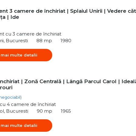
t 3 camere de închiriat | Splaiul Unirii | Vedere că
a | Ide
t cu 3 camere de închiriat
rii, Bucuresti
88 mp
1980
 mai multe detalii
nchiriat | Zonă Centrală | Lângă Parcul Carol | Ideal
rouri
(negociabil)
ă cu 4 camere de închiriat
ol, Bucuresti
90 mp
1965
 mai multe detalii