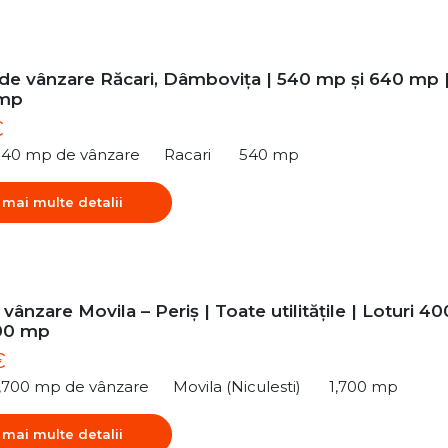
 de vânzare Răcari, Dâmbovița | 540 mp și 640 mp 
/mp
€
540 mp de vânzare
Racari
540 mp
 mai multe detalii
vânzare Movila – Periș | Toate utilitățile | Loturi 40
00 mp
€
1,700 mp de vânzare
Movila (Niculesti)
1,700 mp
 mai multe detalii