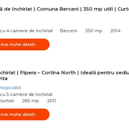
lă de închiriat | Comuna Berceni | 350 mp utili | Curt
ă cu 4 camere de închiriat
Berceni
350 mp
2014
 mai multe detalii
nchiriat | Pipera – Cortina North | Ideală pentru sedi
nta
(negociabil)
ă cu 5 camere de închiriat
luntari
260 mp
2011
 mai multe detalii