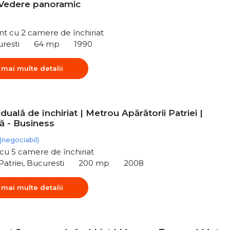
-Vedere panoramic
t cu 2 camere de închiriat
uresti
64 mp
1990
 mai multe detalii
viduală de închiriat | Metrou Apărătorii Patriei |
ă - Business
(negociabil)
ă cu 5 camere de închiriat
Patriei, Bucuresti
200 mp
2008
 mai multe detalii