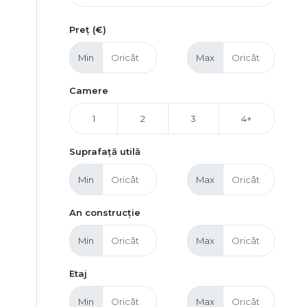
Preț (€)
Min
Max
Camere
1
2
3
4+
Suprafață utilă
Min
Max
An construcție
Min
Max
Etaj
Min
Max