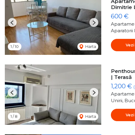
Apartame
Dimitrie
600 €
Apartamen
Previous
Next
Aparatorii 
Vezi
1
/
10
Harta
Penthouse
| Terasă
1,200 €
Apartamen
Previous
Next
Unirii, Buc
Vezi
1
/
8
Harta