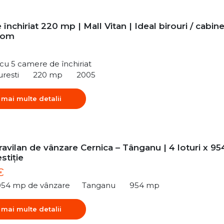
 închiriat 220 mp | Mall Vitan | Ideal birouri / cabin
oom
ă cu 5 camere de închiriat
uresti
220 mp
2005
 mai multe detalii
ravilan de vânzare Cernica – Tânganu | 4 loturi x 95
stiție
€
954 mp de vânzare
Tanganu
954 mp
 mai multe detalii