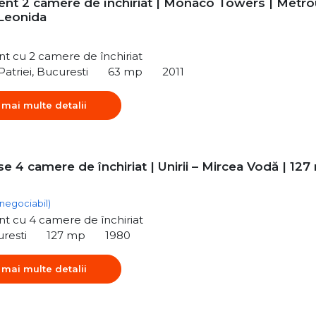
nt 2 camere de închiriat | Monaco Towers | Metro
 Leonida
t cu 2 camere de închiriat
Patriei, Bucuresti
63 mp
2011
 mai multe detalii
 4 camere de închiriat | Unirii – Mircea Vodă | 12
(negociabil)
t cu 4 camere de închiriat
uresti
127 mp
1980
 mai multe detalii