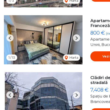
1
/
3
Harta
Apartamen
Franceză
800 €
(n
Apartamen
Previous
Next
Unirii, Buc
Vezi
1
/
13
Harta
Clădiri de
stradală
7,408 €
Spațiu de b
Previous
Next
Brancovea