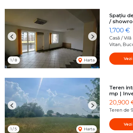
Spațiu de
/ showr
1,700 €
Casă / Vil
Previous
Next
Vitan, Buc
Vezi
1
/
8
Harta
Teren int
mp | Inve
20,900 
Previous
Next
Teren de 
Vezi
1
/
5
Harta