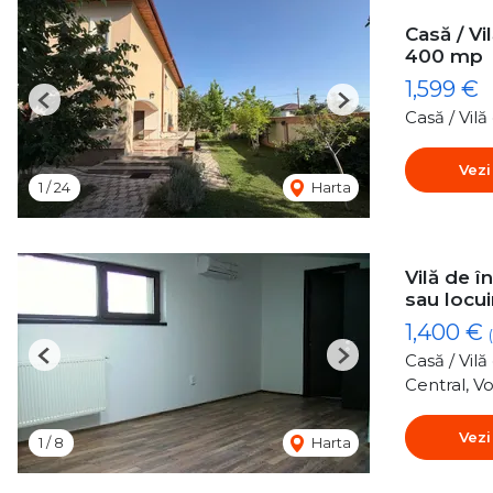
Casă / Vi
400 mp
1,599 €
Previous
Next
Casă / Vil
Vezi
1
/
24
Harta
Vilă de î
sau locui
1,400 €
Casă / Vil
Previous
Next
Central, Vo
Vezi
1
/
8
Harta