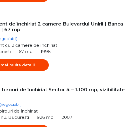
t de închiriat 2 camere Bulevardul Unirii | Banca
 | 67 mp
egociabil)
t cu 2 camere de închiriat
uresti
67 mp
1996
 mai multe detalii
 birouri de închiriat Sector 4 – 1.100 mp, vizibilitate
(negociabil)
irouri de închiriat
nu, Bucuresti
926 mp
2007