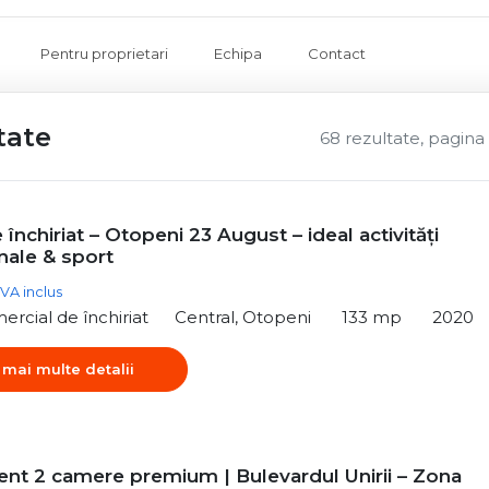
Pentru proprietari
Echipa
Contact
tate
68 rezultate, pagina 
 închiriat – Otopeni 23 August – ideal activități
nale & sport
VA inclus
ercial de închiriat
Central, Otopeni
133 mp
2020
 mai multe detalii
nt 2 camere premium | Bulevardul Unirii – Zona