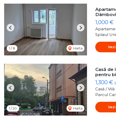
Apartamen
Dâmboviț
1,000 €
Apartamen
Previous
Next
Splaiul Uni
Vezi
1
/
8
Harta
Casă de î
pentru bi
1,300 €
Casă / Vil
Previous
Next
Parcul Car
Vezi
1
/
20
Harta