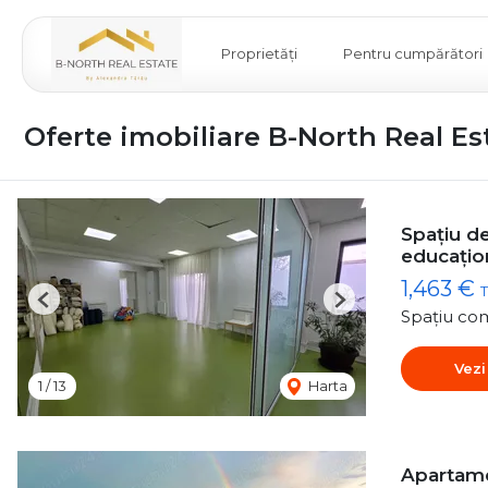
Proprietăți
Pentru cumpărători
Oferte imobiliare B-North Real Es
Spațiu de
educațio
1,463 €
T
Previous
Next
Spațiu com
Vezi
1
/
13
Harta
Apartame