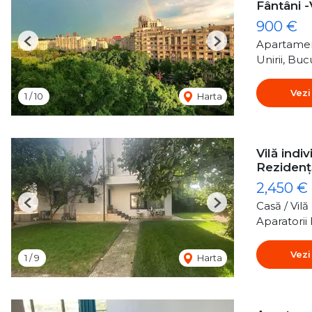
Fântâni 
900 €
Apartamen
Previous
Next
Unirii, Buc
Vezi
1
/
10
Harta
Vilă indi
Rezidenț
2,450 €
Casă / Vil
Previous
Next
Aparatorii 
Vezi
1
/
9
Harta