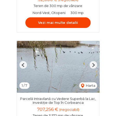
Teren de 300 mp de vânzare
Nord-Vest, Otopeni
300 mp
Vezi mai multe detalii
Previous
Next
1
/
7
Harta
Parcelă Intravilană cu Vedere Superbă la Lac,
Investiție de Top în Corbeanca
707,256 €
(negociabil)
Teren de 3,572 mp de vânzare