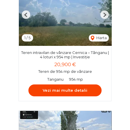
Previous
Next
1
/
5
Harta
Teren intravilan de vânzare Cernica – Tânganu |
4 loturi x 954 mp | Investiție
20,900 €
Teren de 954 mp de vânzare
Tanganu
954 mp
Vezi mai multe detalii