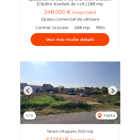
|Clădire stradală de colț | 288 mp
248,000 €
(negociabil)
Spațiu comercial de vânzare
Central, Urziceni
288 mp
1990
Vezi mai multe detalii
Previous
Next
1
/
4
Harta
Teren Otopeni 300 mp
52,000 €
(negociabil)