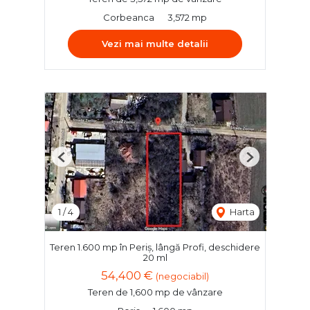
Corbeanca
3,572 mp
Vezi mai multe detalii
Previous
Next
1
/
4
Harta
Teren 1.600 mp în Periș, lângă Profi, deschidere
20 ml
54,400 €
(negociabil)
Teren de 1,600 mp de vânzare