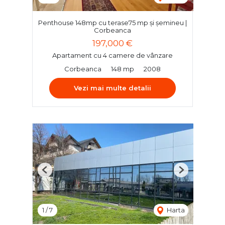
Penthouse 148mp cu terase75 mp și șemineu |
Corbeanca
197,000 €
Apartament cu 4 camere de vânzare
Corbeanca
148 mp
2008
Vezi mai multe detalii
Previous
Next
1
/
7
Harta