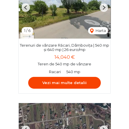
Previous
Next
1
/
6
Harta
Terenuri de vânzare Răcari, Dâmbovița | 540 mp
și 640 mp | 26 euro/mp
14,040 €
Teren de 540 mp de vânzare
Racari
540 mp
Vezi mai multe detalii