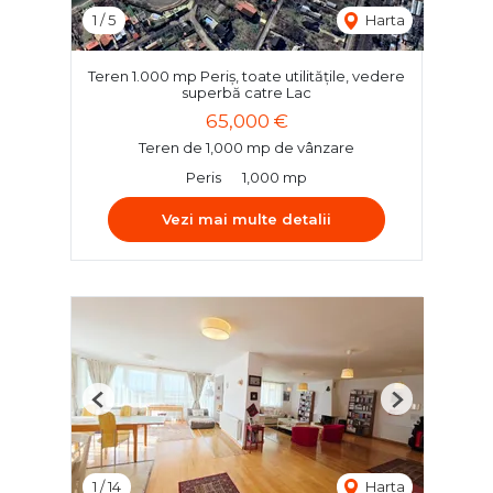
1
/
5
Harta
Teren 1.000 mp Periș, toate utilitățile, vedere
superbă catre Lac
65,000 €
Teren de 1,000 mp de vânzare
Peris
1,000 mp
Vezi mai multe detalii
Previous
Next
1
/
14
Harta