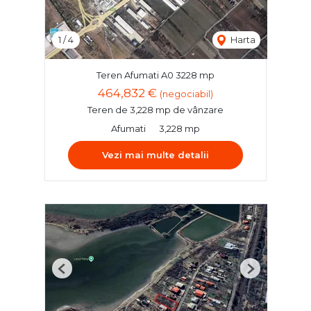
1
/
4
Harta
Teren Afumati A0 3228 mp
464,832 €
(negociabil)
Teren de 3,228 mp de vânzare
Afumati
3,228 mp
Vezi mai multe detalii
Previous
Next