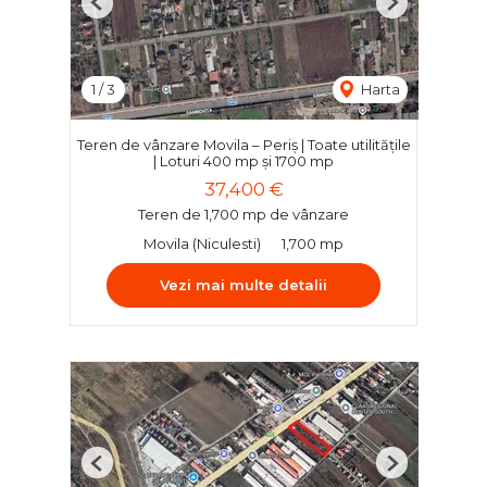
Previous
Next
1
/
3
Harta
Teren de vânzare Movila – Periș | Toate utilitățile
| Loturi 400 mp și 1700 mp
37,400 €
Teren de 1,700 mp de vânzare
Movila (Niculesti)
1,700 mp
Vezi mai multe detalii
Previous
Next