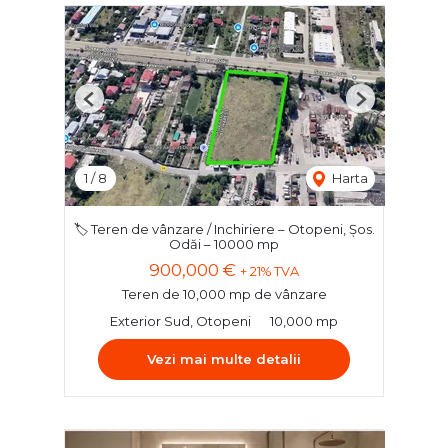
Previous
Next
1
/
8
Harta
🏷️ Teren de vânzare / Inchiriere – Otopeni, Șos.
Odăi – 10000 mp
900,000 €
+ 21% TVA
Teren de 10,000 mp de vânzare
Exterior Sud, Otopeni
10,000 mp
Vezi mai multe detalii