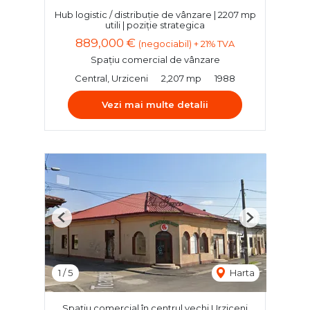
Hub logistic / distribuție de vânzare | 2207 mp
utili | poziție strategica
889,000 €
(negociabil) + 21% TVA
Spațiu comercial de vânzare
Central, Urziceni
2,207 mp
1988
Vezi mai multe detalii
Previous
Next
1
/
5
Harta
Spațiu comercial în centrul vechi Urziceni