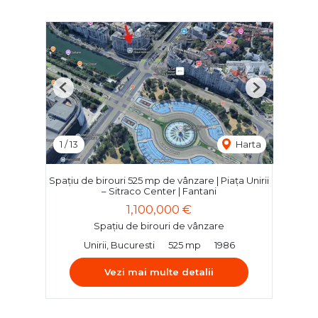
Previous
Next
1
/
13
Harta
Spațiu de birouri 525 mp de vânzare | Piața Unirii
– Sitraco Center | Fantani
1,100,000 €
Spațiu de birouri de vânzare
Unirii, Bucuresti
525 mp
1986
Vezi mai multe detalii