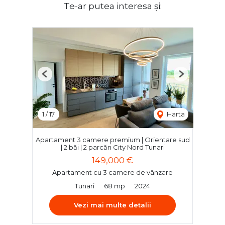
Te-ar putea interesa și:
Previous
Next
1
/
17
Harta
Apartament 3 camere premium | Orientare sud
| 2 băi | 2 parcări City Nord Tunari
149,000 €
Apartament cu 3 camere de vânzare
Tunari
68 mp
2024
Vezi mai multe detalii