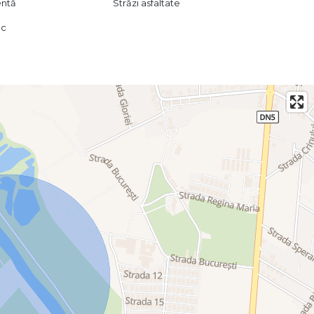
entă
Străzi asfaltate
ac