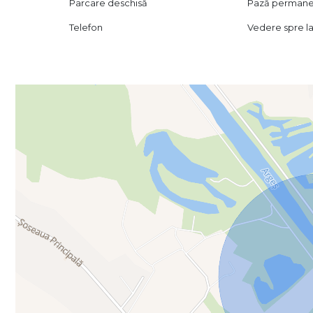
Parcare deschisă
Pază perman
Telefon
Vedere spre l