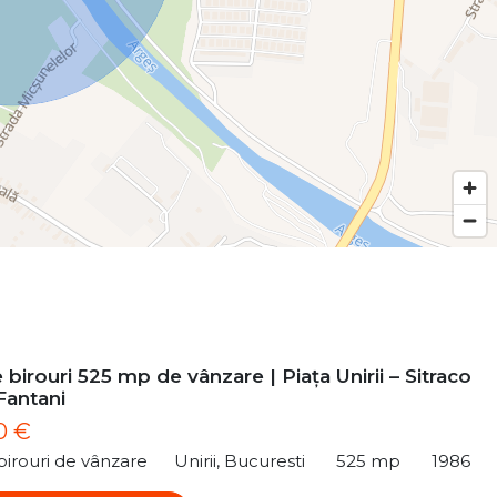
 birouri 525 mp de vânzare | Piața Unirii – Sitraco
Fantani
0 €
birouri de vânzare
Unirii, Bucuresti
525 mp
1986