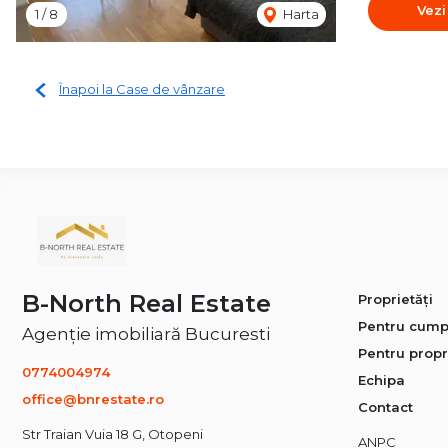
Vezi
1
/
8
Harta
Înapoi la Case de vânzare
B-North Real Estate
Proprietăți
Pentru cump
Agenție imobiliară Bucuresti
Pentru propr
0774004974
Echipa
office@bnrestate.ro
Contact
Str Traian Vuia 18 G, Otopeni
ANPC