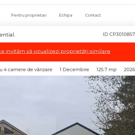
Pentru proprietari
Echipa
Contact
ID CP3010857
ential.
te invităm să vizualizezi proprietăți similare
 cu 4 camere de vânzare
1 Decembrie
125.7 mp
2026