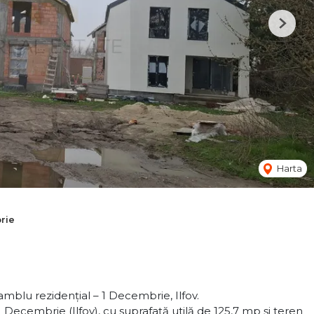
Next
Harta
rie
mblu rezidențial – 1 Decembrie, Ilfov.
 Decembrie (Ilfov), cu suprafață utilă de 125,7 mp și teren