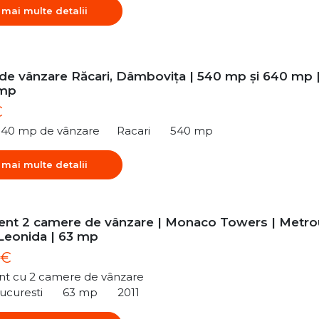
 mai multe detalii
 de vânzare Răcari, Dâmbovița | 540 mp și 640 mp 
/mp
€
540 mp de vânzare
Racari
540 mp
 mai multe detalii
nt 2 camere de vânzare | Monaco Towers | Metro
 Leonida | 63 mp
 €
t cu 2 camere de vânzare
ucuresti
63 mp
2011