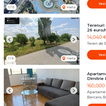
Vezi
1
/
13
Harta
Terenuri
26 euro
14,040 
Previous
Next
Teren de 
Vezi
1
/
6
Harta
Apartame
Dimitrie
160,000
Apartamen
Previous
Next
Berceni, B