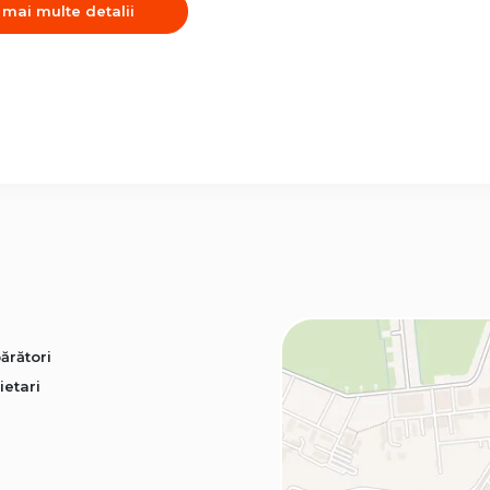
 mai multe detalii
ărători
ietari