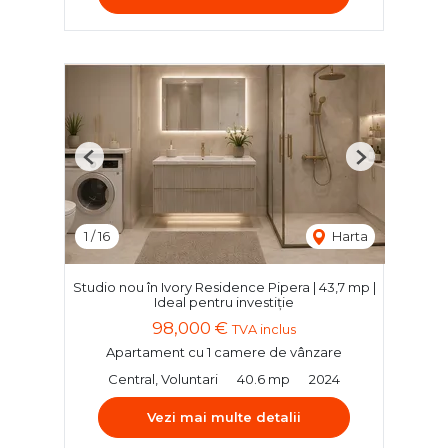
Previous
Next
1
/
16
Harta
Studio nou în Ivory Residence Pipera | 43,7 mp |
Ideal pentru investiție
98,000 €
TVA inclus
Apartament cu 1 camere de vânzare
Central, Voluntari
40.6 mp
2024
Vezi mai multe detalii