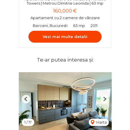
Towers | Metrou Dimitrie Leonida | 63 mp
160,000 €
Apartament cu 2 camere de vânzare
Berceni, Bucuresti
63 mp
2011
Vezi mai multe detalii
Te-ar putea interesa și:
Previous
Next
1
/
17
Harta