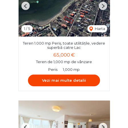
Previous
Next
1
/
5
Harta
Teren 1.000 mp Periș, toate utilitățile, vedere
superbă catre Lac
65,000 €
Teren de 1,000 mp de vânzare
Peris
1,000 mp
Vezi mai multe detalii