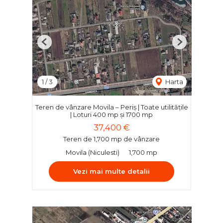
Previous
Next
1
/
3
Harta
Teren de vânzare Movila – Periș | Toate utilitățile
| Loturi 400 mp și 1700 mp
37,400 €
Teren de 1,700 mp de vânzare
Movila (Niculesti)
1,700 mp
Vezi mai multe detalii