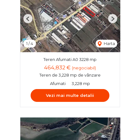
Previous
Next
1
/
4
Harta
Teren Afumati A0 3228 mp
464,832 €
(negociabil)
Teren de 3,228 mp de vânzare
Afumati
3,228 mp
Vezi mai multe detalii