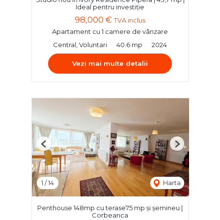
Ideal pentru investiție
98,000 €
TVA inclus
Apartament cu 1 camere de vânzare
Central, Voluntari
40.6 mp
2024
Vezi mai multe detalii
Previous
Next
1
/
14
Harta
Penthouse 148mp cu terase75 mp și șemineu |
Corbeanca