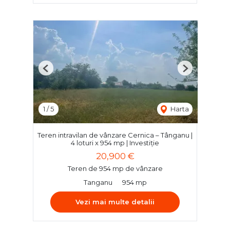
Previous
Next
1
/
5
Harta
Teren intravilan de vânzare Cernica – Tânganu |
4 loturi x 954 mp | Investiție
20,900 €
Teren de 954 mp de vânzare
Tanganu
954 mp
Vezi mai multe detalii