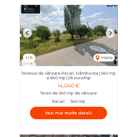
Previous
Next
1
/
6
Harta
Terenuri de vânzare Răcari, Dâmbovița | 540 mp
și 640 mp | 26 euro/mp
14,040 €
Teren de 540 mp de vânzare
Racari
540 mp
Vezi mai multe detalii