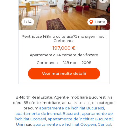
Previous
Next
1
/
14
Harta
Penthouse 148mp cu terase75 mp și șemineu |
Corbeanca
197,000 €
Apartament cu 4 camere de vânzare
Corbeanca
148 mp
2008
Vezi mai multe detalii
B-North Real Estate, Agenție imobiliară Bucuresti, va
ofera 68 oferte imobiliare, actualizate la zi, din categorii
precum
apartamente de închiriat Bucuresti
,
apartamente de închiriat Bucuresti
,
apartamente de
închiriat Otopeni
,
apartamente de închiriat Bucuresti,
Unirii
sau
apartamente de închiriat Otopeni, Central
.