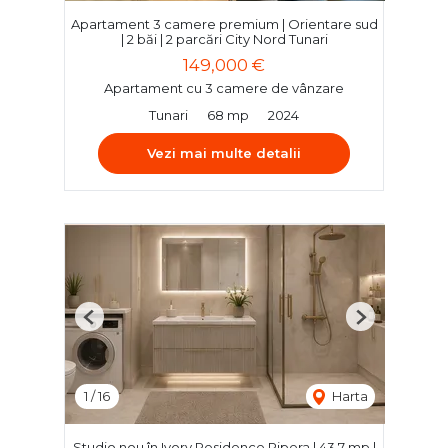
Apartament 3 camere premium | Orientare sud
| 2 băi | 2 parcări City Nord Tunari
149,000 €
Apartament cu 3 camere de vânzare
Tunari
68 mp
2024
Vezi mai multe detalii
Previous
Next
1
/
16
Harta
Studio nou în Ivory Residence Pipera | 43,7 mp |