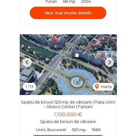
Tunari
68 mp
2024
Vezi mai multe detalii
Previous
Next
1
/
13
Harta
Spațiu de birouri 525 mp de vânzare | Piața Unirii
– Sitraco Center | Fantani
1,100,000 €
Spațiu de birouri de vânzare
Unirii, Bucuresti
525 mp
1986