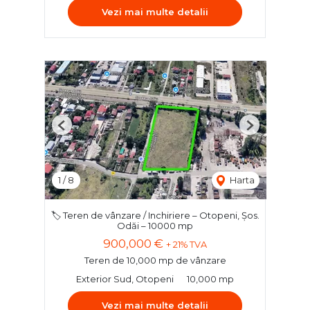
Vezi mai multe detalii
Previous
Next
1
/
8
Harta
🏷️ Teren de vânzare / Inchiriere – Otopeni, Șos.
Odăi – 10000 mp
900,000 €
+ 21% TVA
Teren de 10,000 mp de vânzare
Exterior Sud, Otopeni
10,000 mp
Vezi mai multe detalii