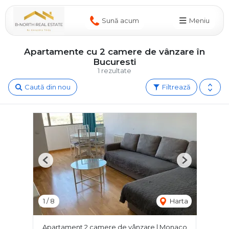
Sună acum
Meniu
Apartamente cu 2 camere de vânzare în
Bucuresti
1 rezultate
Caută din nou
Filtrează
Previous
Next
1
/
8
Harta
Apartament 2 camere de vânzare | Monaco