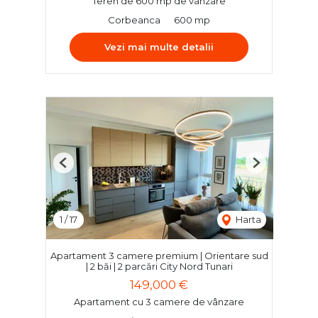
Teren de 600 mp de vânzare
Corbeanca
600 mp
Vezi mai multe detalii
Previous
Next
1
/
17
Harta
Apartament 3 camere premium | Orientare sud
| 2 băi | 2 parcări City Nord Tunari
149,000 €
Apartament cu 3 camere de vânzare