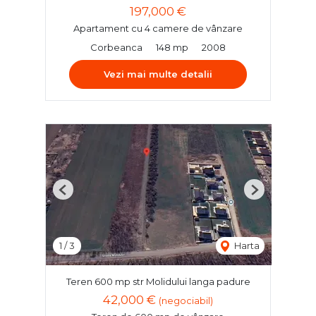
197,000 €
Apartament cu 4 camere de vânzare
Corbeanca
148 mp
2008
Vezi mai multe detalii
Previous
Next
1
/
3
Harta
Teren 600 mp str Molidului langa padure
42,000 €
(negociabil)