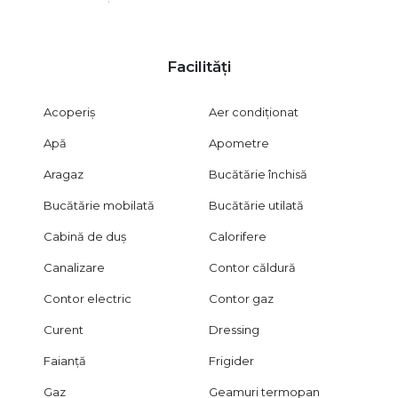
Avantaje:
Mobilier și electrocasnice noi
Zonă verde și liniștită
Facilități
Scara curată cu interfon
Apartament luminos
Acoperiș
Aer condiționat
Ideal pentru familie sau persoane care lucrează de acasă
Școli, grădinițe, policlinică și magazine în apropiere
Apă
Apometre
Localizare:
Aragaz
Bucătărie închisă
Strada Cricovul Dulce, Sector 4
Bucătărie mobilată
Bucătărie utilată
Aproximativ 10 minute de mers până la metrou Piața Sudului
Aproximativ 15 minute până la Orășelul Copiilor
Cabină de duș
Calorifere
Stații STB la câteva minute de mers pe jos
Acces rapid către Sun Plaza și principalele artere ale zonei
Canalizare
Contor căldură
Condiții de închiriere:
Contor electric
Contor gaz
Contract înregistrat ANAF
Curent
Dressing
Perioadă minimă de închiriere: 2 ani
1 lună chirie + 1 lună garanție
Faianță
Frigider
Preț și condiții:
Gaz
Geamuri termopan