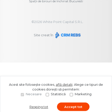
Spații de birouri de închiriat Bucuresti
©
2026
White Point Capital S.R.L.
Site creat în
Acest site folosește cookies,
află detalii
.
Alege ce tipuri de
cookies dorești să permitem:
Necesare
Statistică
Marketing
Resping tot
Accept tot