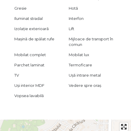
Chirie: 570 euro/lună
Gresie
Hotă
Disponibil imediat
Iluminat stradal
Interfon
Pentru informații suplimentare și programarea unei vizionări,
contactați B-North Real Estate.
Izolație exterioară
Lift
Mașină de spălat rufe
Mijloace de transport în
comun
Mobilat complet
Mobilat lux
Parchet laminat
Termoficare
TV
Ușă intrare metal
Uși interior MDF
Vedere spre oraș
Vopsea lavabilă