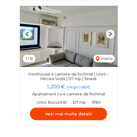
Previous
Next
1
/
8
Harta
Penthouse 4 camere de închiriat | Unirii –
Mircea Vodă | 127 mp | Terasă
1,200 €
(negociabil)
Apartament cu 4 camere de închiriat
Unirii, Bucuresti
127 mp
1980
Vezi mai multe detalii