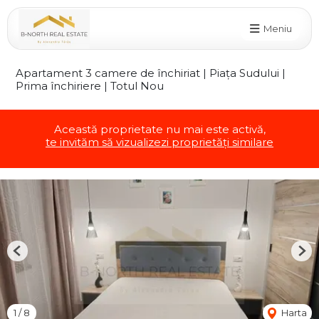
Meniu
Apartament 3 camere de închiriat | Piața Sudului |
Prima închiriere | Totul Nou
Această proprietate nu mai este activă,
te invităm să vizualizezi proprietăți similare
Previous
Nex
1
/
8
Harta