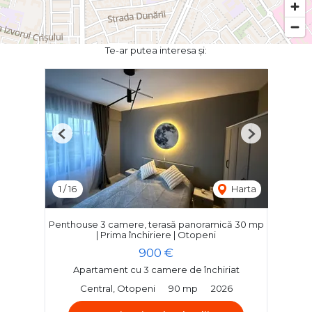
Te-ar putea interesa și:
Previous
Next
1
/
16
Harta
Penthouse 3 camere, terasă panoramică 30 mp
| Prima închiriere | Otopeni
900 €
Apartament cu 3 camere de închiriat
Central, Otopeni
90 mp
2026