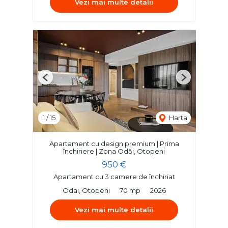
Vezi mai multe detalii
Previous
Next
1
/
15
Harta
Apartament cu design premium | Prima
închiriere | Zona Odăi, Otopeni
950 €
Apartament cu 3 camere de închiriat
Odai, Otopeni
70 mp
2026
Vezi mai multe detalii