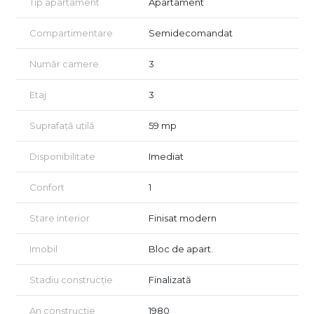
Tip apartament
Apartament
Etaj 3 din 4
Prima închiriere
Compartimentare
Semidecomandat
Complet mobilat și utilat
Balcon închis
Număr camere
3
Orientare vestică
Disponibil imediat
Etaj
3
Dotări și beneficii:
Suprafață utilă
59 mp
Aer condiționat
Boiler
Mașină de spălat rufe
Disponibilitate
Imediat
Frigider
Plită pe gaz
Confort
1
Cuptor electric
Cuptor cu microunde
Stare interior
Finisat modern
TV
Aspirator
Baie modernă cu duș walk-in
Imobil
Bloc de apart.
Două dressinguri
Două birouri
Stadiu construcție
Finalizată
Două debarale
Multiple spații de depozitare
An construcție
1980