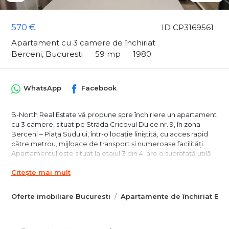
570 €
ID CP3169561
Apartament cu 3 camere de închiriat
Berceni, Bucuresti
59 mp
1980
WhatsApp
Facebook
B-North Real Estate vă propune spre închiriere un apartament
cu 3 camere, situat pe Strada Cricovul Dulce nr. 9, în zona
Berceni – Piața Sudului, într-o locație liniștită, cu acces rapid
către metrou, mijloace de transport și numeroase facilități.
Apartamentul este situat la etajul 3 din 4, are o suprafață utilă
de 59 mp și se află la prima închiriere după renovare
Citește mai mult
completă, beneficiind de mobilier și electrocasnice noi.
Caracteristici principale:
Oferte imobiliare Bucuresti
Apartamente de închiriat Buc
Apartament 3 camere
Suprafață utilă: 59 mp
Compartimentare semidecomandată