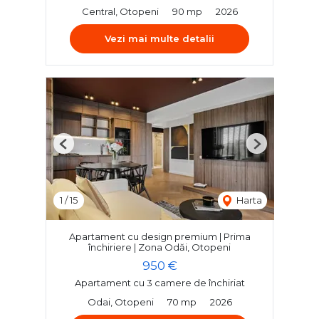
Central, Otopeni
90 mp
2026
Vezi mai multe detalii
Previous
Next
1
/
15
Harta
Apartament cu design premium | Prima
închiriere | Zona Odăi, Otopeni
950 €
Apartament cu 3 camere de închiriat
Odai, Otopeni
70 mp
2026