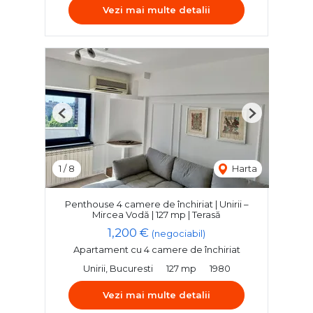
Vezi mai multe detalii
Previous
Next
1
/
8
Harta
Penthouse 4 camere de închiriat | Unirii –
Mircea Vodă | 127 mp | Terasă
1,200 €
(negociabil)
Apartament cu 4 camere de închiriat
Unirii, Bucuresti
127 mp
1980
Vezi mai multe detalii