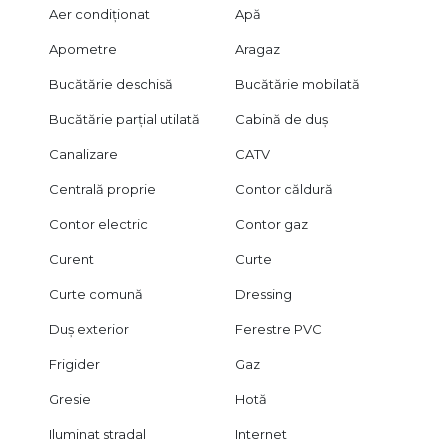
Aer condiționat
Apă
Apometre
Aragaz
Bucătărie deschisă
Bucătărie mobilată
Bucătărie parțial utilată
Cabină de duș
Canalizare
CATV
Centrală proprie
Contor căldură
Contor electric
Contor gaz
Curent
Curte
Curte comună
Dressing
Duș exterior
Ferestre PVC
Frigider
Gaz
Gresie
Hotă
Iluminat stradal
Internet