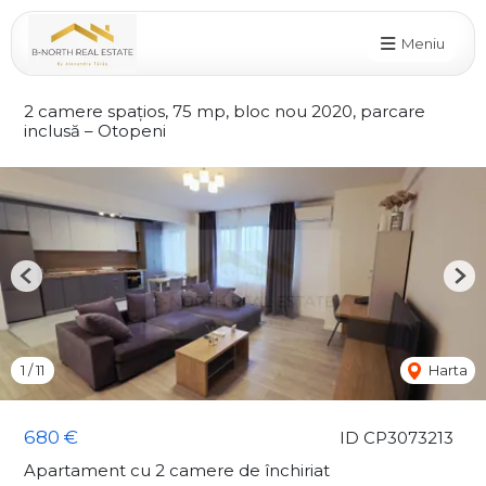
Meniu
2 camere spațios, 75 mp, bloc nou 2020, parcare
inclusă – Otopeni
Previous
Nex
1
/
11
Harta
680 €
ID CP3073213
Apartament cu 2 camere de închiriat