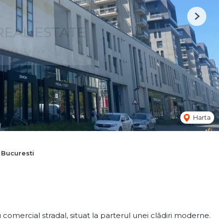
Next
Harta
 Bucuresti
comercial stradal, situat la parterul unei clădiri moderne.