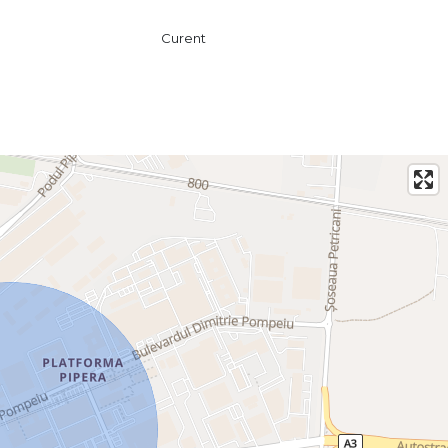
omandă pentru orice business care vizează un public cu
Curent
bilitate.
nări, nu ezitați să ne contactați!