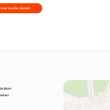
 mai multe detalii
ărători
ietari