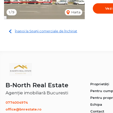
Vezi
1
/
9
Harta
Înapoi la Spații comerciale de închiriat
B-North Real Estate
Proprietăți
Pentru cump
Agenție imobiliară Bucuresti
Pentru propr
0774004974
Echipa
office@bnrestate.ro
Contact