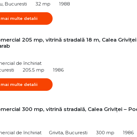
u, Bucuresti
32 mp
1988
 mai multe detalii
mercial 205 mp, vitrină stradală 18 m, Calea Griviței
arab
ercial de închiriat
curesti
205.5 mp
1986
 mai multe detalii
mercial 300 mp, vitrină stradală, Calea Griviței – Po
ercial de închiriat
Grivita, Bucuresti
300 mp
1986