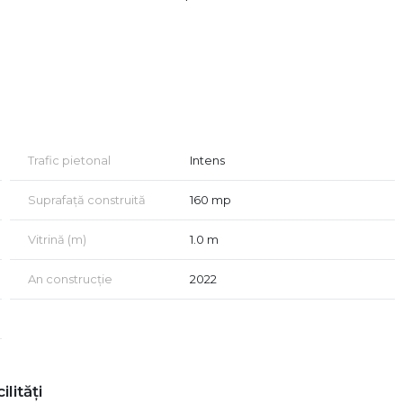
Trafic pietonal
Intens
Suprafață construită
160 mp
)
Vitrină (m)
1.0 m
An construcție
2022
ilități