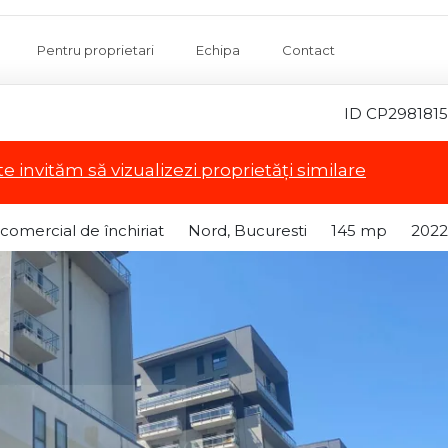
Pentru proprietari
Echipa
Contact
ID CP2981815
te invităm să vizualizezi proprietăți similare
 comercial de închiriat
Nord, Bucuresti
145 mp
2022