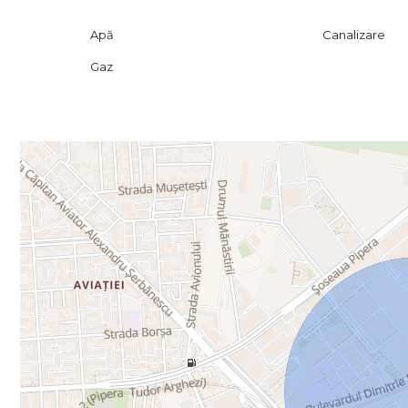
Concept store sau flagship store de brand internațional
🗺️ Poziționarea excelentă și suprafața spațioasă îl rec
Apă
Canalizare
venituri medii și ridicate, cu accent pe vizibilitate și accesi
Gaz
📞 Pentru mai multe informații sau programarea unei vizio