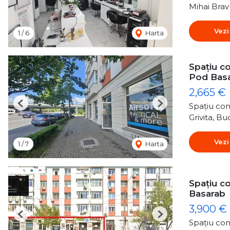
Mihai Brav
Vezi
1
/
6
Harta
Spațiu co
Pod Bas
2,665 €
Spațiu com
Previous
Next
Grivita, Bu
Vezi
1
/
7
Harta
Spațiu co
Basarab
3,900 €
Previous
Next
Spațiu com