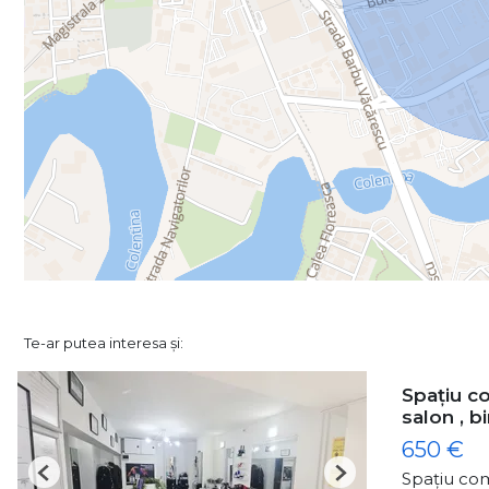
Te-ar putea interesa și:
Spațiu co
salon , b
650 €
Spațiu com
Previous
Next