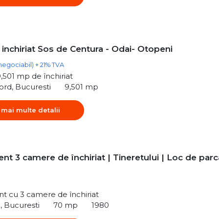
inchiriat Sos de Centura - Odai- Otopeni
negociabil) + 21% TVA
,501 mp de închiriat
rd, Bucuresti
9,501 mp
 mai multe detalii
t 3 camere de închiriat | Tineretului | Loc de parc
t cu 3 camere de închiriat
i, Bucuresti
70 mp
1980