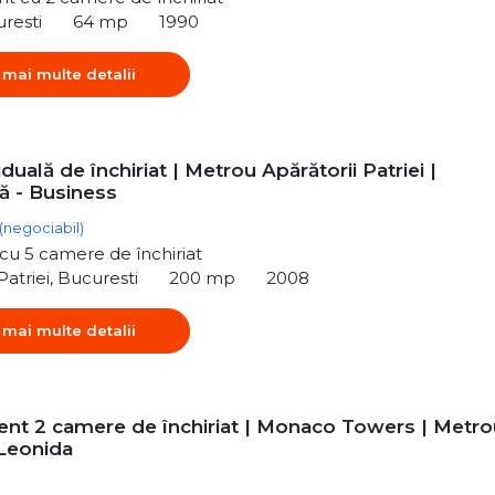
uresti
64 mp
1990
 mai multe detalii
viduală de închiriat | Metrou Apărătorii Patriei |
ă - Business
(negociabil)
ă cu 5 camere de închiriat
Patriei, Bucuresti
200 mp
2008
 mai multe detalii
nt 2 camere de închiriat | Monaco Towers | Metro
 Leonida