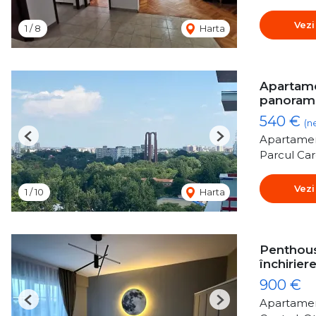
Vezi
1
/
8
Harta
Apartame
panoram
540 €
(n
Apartamen
Previous
Next
Parcul Car
Vezi
1
/
10
Harta
Penthous
închirier
900 €
Apartamen
Previous
Next