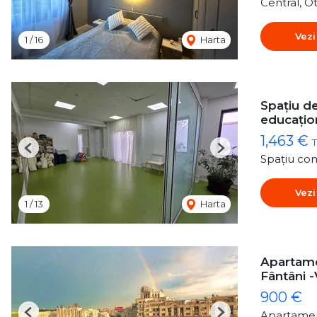
Central, O
Vezi
1
/
16
Harta
Spațiu de
educațio
1,463 €
T
Previous
Next
Spațiu com
Vezi
1
/
13
Harta
Apartame
Fântâni 
900 €
Apartamen