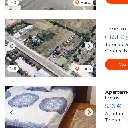
1
/
3
Harta
Teren de 
6,651 €
(
Teren de 9
Previous
Next
Centura No
Vezi
1
/
5
Harta
Apartamen
inclus
550 €
Apartamen
Previous
Next
Tineretulu