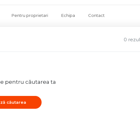
Pentru proprietari
Echipa
Contact
0 rezu
te pentru căutarea ta
ză căutarea