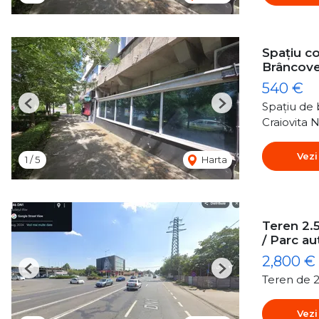
Spațiu co
Brâncov
540 €
Spațiu de b
Previous
Next
Craiovita 
Vezi
1
/
5
Harta
Teren 2.
/ Parc au
2,800 €
Previous
Next
Teren de 2
Vezi