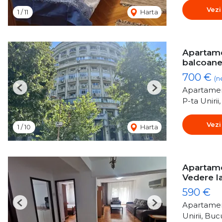
Vezi
1
/
11
Harta
Apartamen
balcoane
700 €
(n
Apartamen
Previous
Next
P-ta Unirii
Vezi
1
/
10
Harta
Apartamen
Vedere l
590 €
Apartamen
Previous
Next
Unirii, Buc