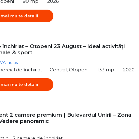
topeni
90 mp
2026
 mai multe detalii
 închiriat – Otopeni 23 August – ideal activități
nale & sport
VA inclus
ercial de închiriat
Central, Otopeni
133 mp
2020
 mai multe detalii
nt 2 camere premium | Bulevardul Unirii – Zona
-Vedere panoramic
t cu 2 camere de închiriat