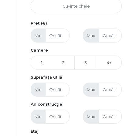
Preț (€)
Min
Max
Camere
1
2
3
4+
Suprafață utilă
Min
Max
An construcție
Min
Max
Etaj