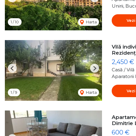
Previous
Next
Unirii, Buc
Vezi
1
/
10
Harta
Vilă indi
Rezidenț
2,450 €
Casă / Vil
Previous
Next
Aparatorii 
Vezi
1
/
9
Harta
Apartame
Dimitrie
600 €