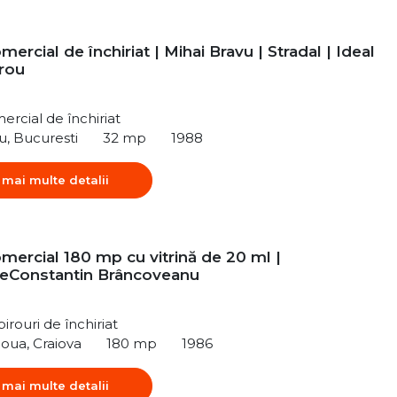
mercial de închiriat | Mihai Bravu | Stradal | Ideal
irou
ercial de închiriat
u, Bucuresti
32 mp
1988
 mai multe detalii
mercial 180 mp cu vitrină de 20 ml |
tateConstantin Brâncoveanu
irouri de închiriat
Noua, Craiova
180 mp
1986
 mai multe detalii