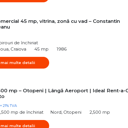
mercial 45 mp, vitrina, zonă cu vad – Constantin
eanu
irouri de închiriat
Noua, Craiova
45 mp
1986
 mai multe detalii
500 mp – Otopeni | Lângă Aeroport | Ideal Rent-a-
to
+ 21% TVA
,500 mp de închiriat
Nord, Otopeni
2,500 mp
 mai multe detalii