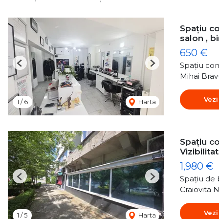
Spațiu co
salon , b
650 €
Spațiu com
Previous
Next
Mihai Brav
Vezi
1
/
6
Harta
Spațiu co
Vizibili
1,980 €
Spațiu de b
Previous
Next
Craiovita 
Vezi
1
/
5
Harta