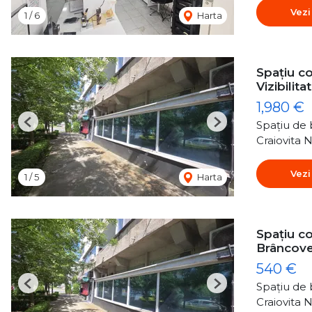
Vezi
1
/
6
Harta
Spațiu co
Vizibili
1,980 €
Spațiu de b
Previous
Next
Craiovita 
Vezi
1
/
5
Harta
Spațiu co
Brâncov
540 €
Spațiu de b
Previous
Next
Craiovita 