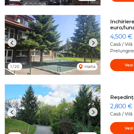
Inchirie
euro/luna
4,500 €
Casă / Vil
Previous
Next
Prelungir
Vezi
1
/
20
Harta
Reședință
2,800 €
Casă / Vil
Previous
Next
Vezi