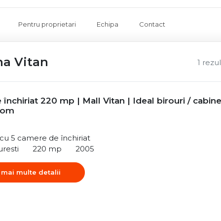
Pentru proprietari
Echipa
Contact
na Vitan
1 rezu
 închiriat 220 mp | Mall Vitan | Ideal birouri / cabin
oom
ă cu 5 camere de închiriat
uresti
220 mp
2005
 mai multe detalii