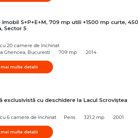
re imobil S+P+E+M, 709 mp utili +1500 mp curte, 45
, Sector 5
ă cu 20 camere de închiriat
ea Ghencea, Bucuresti
709 mp
2014
 mai multe detalii
 exclusivistă cu deschidere la Lacul Scroviștea
ă cu 6 camere de închiriat
Peris
321.2 mp
2001
 mai multe detalii