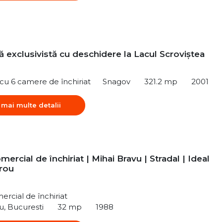
 exclusivistă cu deschidere la Lacul Scroviștea
ă cu 6 camere de închiriat
Snagov
321.2 mp
2001
 mai multe detalii
mercial de închiriat | Mihai Bravu | Stradal | Ideal
irou
ercial de închiriat
u, Bucuresti
32 mp
1988