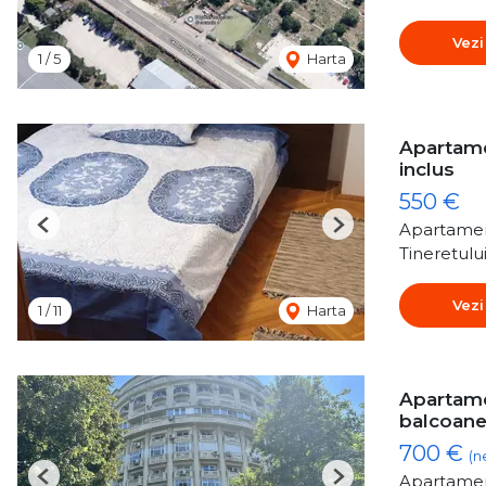
Vezi
1
/
5
Harta
Apartamen
inclus
550 €
Apartamen
Previous
Next
Tineretulu
Vezi
1
/
11
Harta
Apartamen
balcoane
700 €
(n
Apartamen
Previous
Next