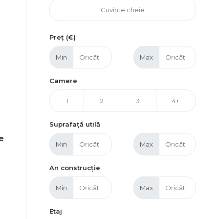
Preț (€)
Min
Max
Camere
1
2
3
4+
Suprafață utilă
e
Min
Max
An construcție
Min
Max
Etaj