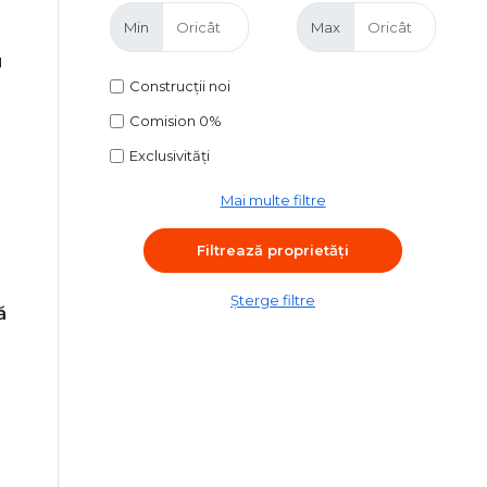
Min
Max
u
Construcții noi
Comision 0%
Exclusivități
Mai multe filtre
Șterge filtre
ă