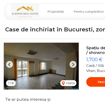
Proprietăți
Pentru cumpărători
Case de închiriat în Bucuresti, zo
Spațiu de
/ showr
1,700 €
Casă / Vil
Previous
Next
Vitan, Buc
Vezi
1
/
8
Harta
Te-ar putea interesa și: