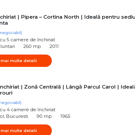
nchiriat | Pipera – Cortina North | Ideală pentru sedi
nta
(negociabil)
ă cu 5 camere de închiriat
luntari
260 mp
2011
 mai multe detalii
nchiriat | Zonă Centrală | Lângă Parcul Carol | Ideal
rouri
(negociabil)
ă cu 4 camere de închiriat
ol, Bucuresti
90 mp
1965
 mai multe detalii