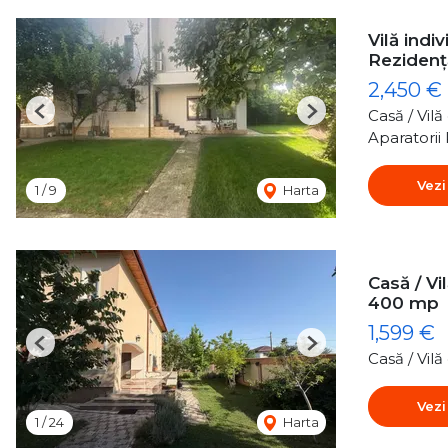
Vilă indi
Rezidenț
2,450 €
Casă / Vil
Previous
Next
Aparatorii 
Vezi
1
/
9
Harta
Casă / Vi
400 mp
1,599 €
Previous
Next
Casă / Vil
Vezi
1
/
24
Harta