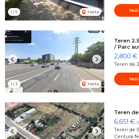
Vezi
1
/
5
Harta
Teren 2.
/ Parc au
2,800 €
Previous
Next
Teren de 2
Vezi
1
/
3
Harta
Teren de 
6,651 €
(
Teren de 9
Previous
Next
Centura No