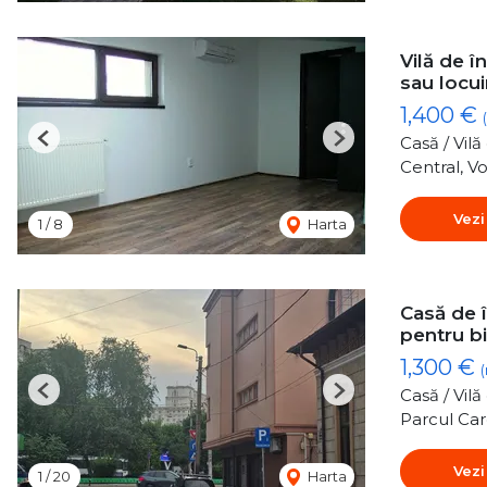
Vilă de î
sau locui
1,400 €
Casă / Vil
Previous
Next
Central, Vo
Vezi
1
/
8
Harta
Casă de î
pentru bi
1,300 €
Casă / Vil
Previous
Next
Parcul Car
Vezi
1
/
20
Harta