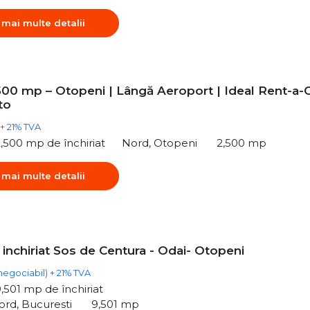
 mai multe detalii
500 mp – Otopeni | Lângă Aeroport | Ideal Rent-a-
to
+ 21% TVA
,500 mp de închiriat
Nord, Otopeni
2,500 mp
 mai multe detalii
inchiriat Sos de Centura - Odai- Otopeni
negociabil) + 21% TVA
,501 mp de închiriat
rd, Bucuresti
9,501 mp