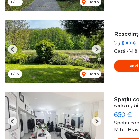
1
/
26
Harta
Reședință
2,800 €
Casă / Vil
Previous
Next
Vezi
1
/
27
Harta
Spațiu co
salon , b
650 €
Spațiu com
Previous
Next
Mihai Brav