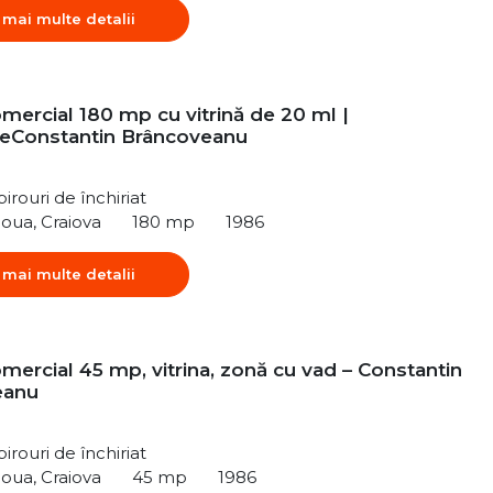
 mai multe detalii
mercial 180 mp cu vitrină de 20 ml |
tateConstantin Brâncoveanu
irouri de închiriat
Noua, Craiova
180 mp
1986
 mai multe detalii
mercial 45 mp, vitrina, zonă cu vad – Constantin
eanu
irouri de închiriat
Noua, Craiova
45 mp
1986