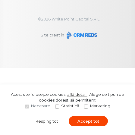
©
2026
White Point Capital S.R.L.
Site creat în
Acest site folosește cookies,
află detalii
.
Alege ce tipuri de
cookies dorești să permitem:
Necesare
Statistică
Marketing
Resping tot
Accept tot