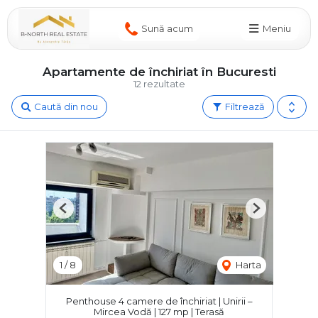
Sună acum
Meniu
Apartamente de închiriat în Bucuresti
12 rezultate
Caută din nou
Filtrează
Previous
Next
1
/
8
Harta
Penthouse 4 camere de închiriat | Unirii –
Mircea Vodă | 127 mp | Terasă