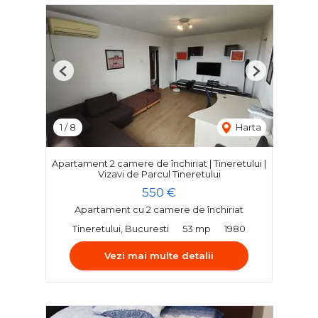
Previous
Next
1
/
8
Harta
Apartament 2 camere de închiriat | Tineretului |
Vizavi de Parcul Tineretului
550 €
Apartament cu 2 camere de închiriat
Tineretului, Bucuresti
53 mp
1980
Vezi mai multe detalii