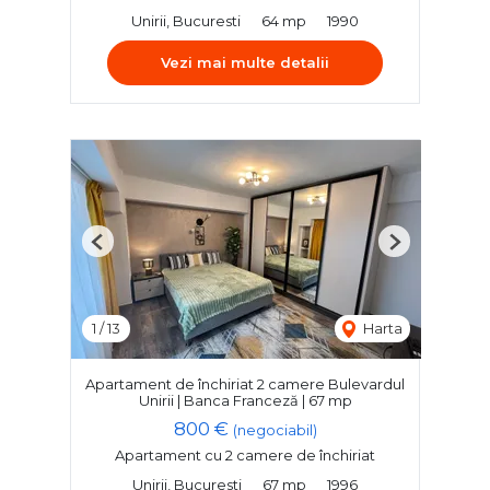
Unirii, Bucuresti
64 mp
1990
Vezi mai multe detalii
Previous
Next
1
/
13
Harta
Apartament de închiriat 2 camere Bulevardul
Unirii | Banca Franceză | 67 mp
800 €
(negociabil)
Apartament cu 2 camere de închiriat
Unirii, Bucuresti
67 mp
1996