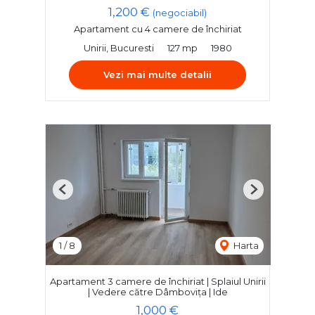
1,200 €
(negociabil)
Apartament cu 4 camere de închiriat
Unirii, Bucuresti
127 mp
1980
Vezi mai multe detalii
Previous
Next
1
/
8
Harta
Apartament 3 camere de închiriat | Splaiul Unirii
| Vedere către Dâmbovița | Ide
1,000 €