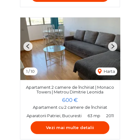
Previous
Next
1
/
10
Harta
Apartament 2 camere de închiriat | Monaco
Towers | Metrou Dimitrie Leonida
600 €
Apartament cu 2 camere de închiriat
Aparatorii Patriei, Bucuresti
63 mp
2011
Vezi mai multe detalii