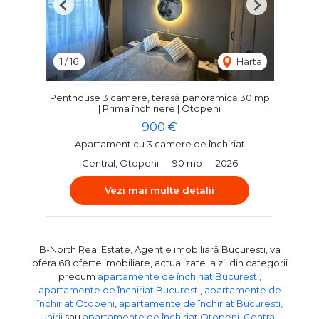
Previous
Next
1
/
16
Harta
Penthouse 3 camere, terasă panoramică 30 mp
| Prima închiriere | Otopeni
900 €
Apartament cu 3 camere de închiriat
Central, Otopeni
90 mp
2026
Vezi mai multe detalii
B-North Real Estate, Agenție imobiliară Bucuresti, va
ofera 68 oferte imobiliare, actualizate la zi, din categorii
precum
apartamente de închiriat Bucuresti
,
apartamente de închiriat Bucuresti
,
apartamente de
închiriat Otopeni
,
apartamente de închiriat Bucuresti,
Unirii
sau
apartamente de închiriat Otopeni, Central
.