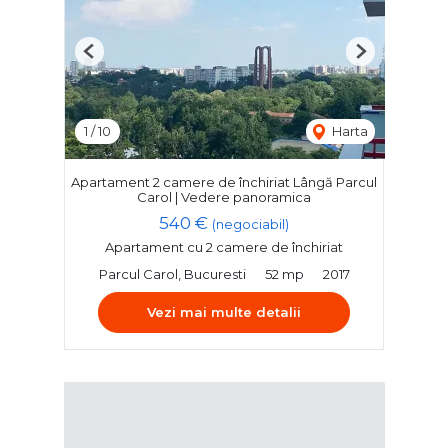
Previous
Next
1
/
10
Harta
Apartament 2 camere de închiriat Lângă Parcul
Carol | Vedere panoramica
540 €
(negociabil)
Apartament cu 2 camere de închiriat
Parcul Carol, Bucuresti
52 mp
2017
Vezi mai multe detalii