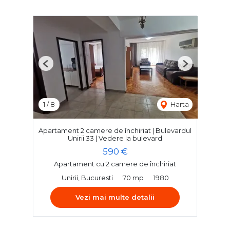
Previous
Next
1
/
8
Harta
Apartament 2 camere de închiriat | Bulevardul
Unirii 33 | Vedere la bulevard
590 €
Apartament cu 2 camere de închiriat
Unirii, Bucuresti
70 mp
1980
Vezi mai multe detalii