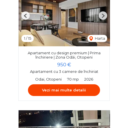
Previous
Next
1
/
15
Harta
Apartament cu design premium | Prima
închiriere | Zona Odăi, Otopeni
950 €
Apartament cu 3 camere de închiriat
Odai, Otopeni
70 mp
2026
Vezi mai multe detalii