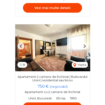
Vezi mai multe detalii
Previous
Next
1
/
8
Harta
Apartament 2 camere de închiriat | Bulevardul
Unirii | rezidential sau birou
750 €
(negociabil)
Apartament cu 2 camere de închiriat
Unirii, Bucuresti
65 mp
1990