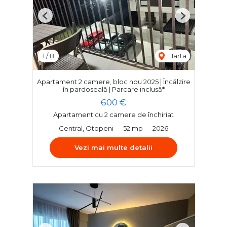
Previous
Next
1
/
8
Harta
Apartament 2 camere, bloc nou 2025 | Încălzire
în pardoseală | Parcare inclusă*
600 €
Apartament cu 2 camere de închiriat
Central, Otopeni
52 mp
2026
Vezi mai multe detalii