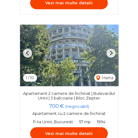
Vezi mai multe detalii
Previous
Next
1
/
10
Harta
Apartament 2 camere de închiriat | Bulevardul
Unirii | 3 balcoane | Bloc Zepter
700 €
(negociabil)
Apartament cu 2 camere de închiriat
P-ta Unirii, Bucuresti
57 mp
1994
Vezi mai multe detalii