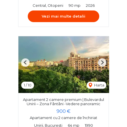
Central, Otopeni
90 mp
2026
Vezi mai multe detalii
Previous
Next
1
/
10
Harta
Apartament 2 camere premium | Bulevardul
Unirii – Zona Fântâni -Vedere panoramic
900 €
Apartament cu 2 camere de închiriat
Unirii, Bucuresti
64 mp
1990