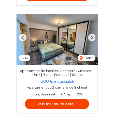
Previous
Next
1
/
13
Harta
Apartament de închiriat 2 camere Bulevardul
Unirii | Banca Franceză | 67 mp
800 €
(negociabil)
Apartament cu 2 camere de închiriat
Unirii, Bucuresti
67 mp
1996
Vezi mai multe detalii