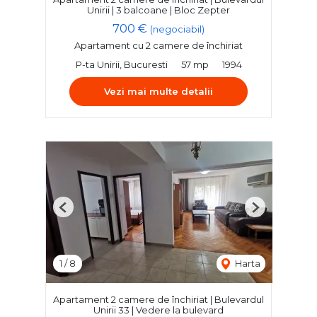
Unirii | 3 balcoane | Bloc Zepter
700 €
(negociabil)
Apartament cu 2 camere de închiriat
P-ta Unirii, Bucuresti
57 mp
1994
Vezi mai multe detalii
Previous
Next
1
/
8
Harta
Apartament 2 camere de închiriat | Bulevardul
Unirii 33 | Vedere la bulevard