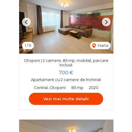
Previous
Next
1
/
9
Harta
Otopeni | 2 camere, 85 mp, mobilat, parcare
inclusă
700 €
Apartament cu 2 camere de închiriat
Central, Otopeni
85 mp
2020
Vezi mai multe detalii