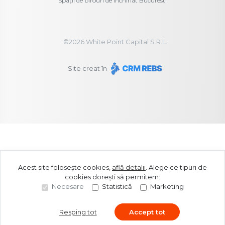
Spații de birouri de închiriat Bucuresti
©
2026
White Point Capital S.R.L.
Site creat în
Acest site folosește cookies,
află detalii
.
Alege ce tipuri de
cookies dorești să permitem:
Necesare
Statistică
Marketing
Resping tot
Accept tot