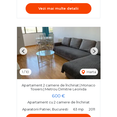
Vezi mai multe detalii
Previous
Next
1
/
10
Harta
Apartament 2 camere de închiriat | Monaco
Towers | Metrou Dimitrie Leonida
600 €
Apartament cu 2 camere de închiriat
Aparatorii Patriei, Bucuresti
63 mp
2011