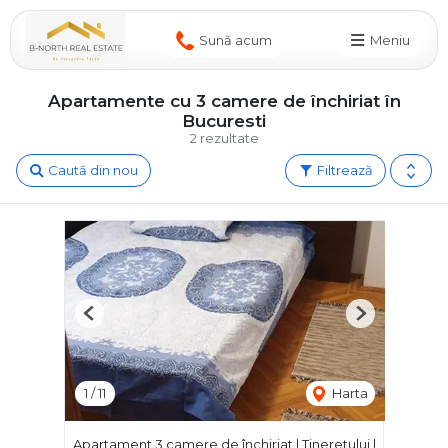
Sună acum
Meniu
Apartamente cu 3 camere de închiriat în
Bucuresti
2 rezultate
Caută din nou
Filtrează
Previous
Next
1
/
11
Harta
Apartament 3 camere de închiriat | Tineretului |