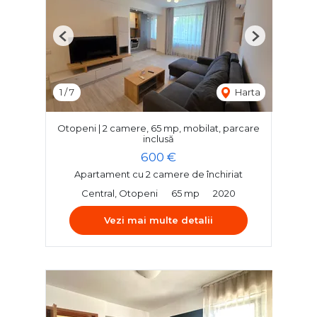
Previous
Next
1
/
7
Harta
Otopeni | 2 camere, 65 mp, mobilat, parcare
inclusă
600 €
Apartament cu 2 camere de închiriat
Central, Otopeni
65 mp
2020
Vezi mai multe detalii