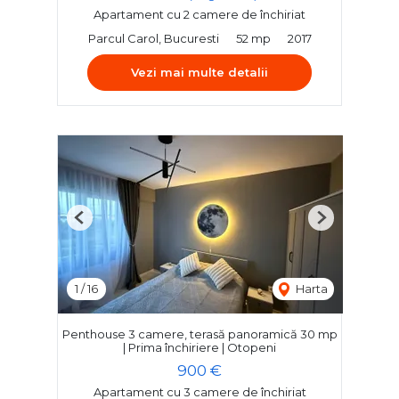
Apartament cu 2 camere de închiriat
Parcul Carol, Bucuresti
52 mp
2017
Vezi mai multe detalii
Previous
Next
1
/
16
Harta
Penthouse 3 camere, terasă panoramică 30 mp
| Prima închiriere | Otopeni
900 €
Apartament cu 3 camere de închiriat