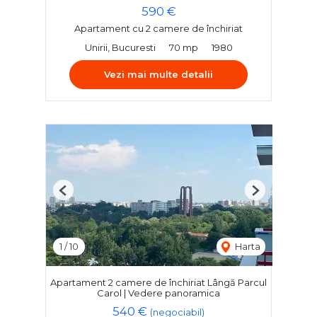
590 €
Apartament cu 2 camere de închiriat
Unirii, Bucuresti
70 mp
1980
Vezi mai multe detalii
Previous
Next
1
/
10
Harta
Apartament 2 camere de închiriat Lângă Parcul
Carol | Vedere panoramica
540 €
(negociabil)