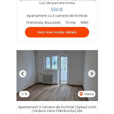
Loc de parcare inclus
550 €
Apartament cu 3 camere de închiriat
Tineretului, Bucuresti
70 mp
1980
Vezi mai multe detalii
Previous
Next
1
/
8
Harta
Apartament 3 camere de închiriat | Splaiul Unirii
| Vedere către Dâmbovița | Ide