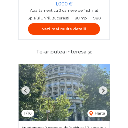
1,000 €
Apartament cu 3 camere de închiriat
Splaiul Unirii, Bucuresti
88 mp
1980
Vezi mai multe detalii
Te-ar putea interesa și:
Previous
Next
1
/
10
Harta
Apartament 2 camere de închiriat | Bulevardul