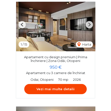
Previous
Next
1
/
15
Harta
Apartament cu design premium | Prima
închiriere | Zona Odăi, Otopeni
950 €
Apartament cu 3 camere de închiriat
Odai, Otopeni
70 mp
2026
Vezi mai multe detalii