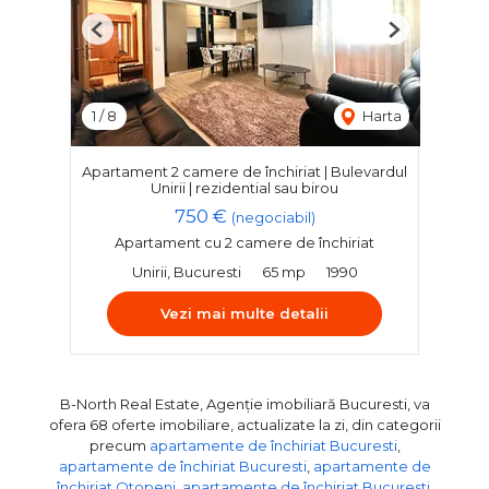
Previous
Next
1
/
8
Harta
Apartament 2 camere de închiriat | Bulevardul
Unirii | rezidential sau birou
750 €
(negociabil)
Apartament cu 2 camere de închiriat
Unirii, Bucuresti
65 mp
1990
Vezi mai multe detalii
B-North Real Estate, Agenție imobiliară Bucuresti, va
ofera 68 oferte imobiliare, actualizate la zi, din categorii
precum
apartamente de închiriat Bucuresti
,
apartamente de închiriat Bucuresti
,
apartamente de
închiriat Otopeni
,
apartamente de închiriat Bucuresti,