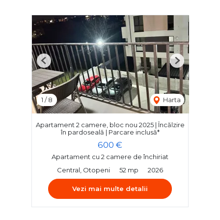
Previous
Next
1
/
8
Harta
Apartament 2 camere, bloc nou 2025 | Încălzire
în pardoseală | Parcare inclusă*
600 €
Apartament cu 2 camere de închiriat
Central, Otopeni
52 mp
2026
Vezi mai multe detalii