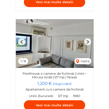
Vezi mai multe detalii
Previous
Next
1
/
8
Harta
Penthouse 4 camere de închiriat | Unirii –
Mircea Vodă | 127 mp | Terasă
1,200 €
(negociabil)
Apartament cu 4 camere de închiriat
Unirii, Bucuresti
127 mp
1980
Vezi mai multe detalii